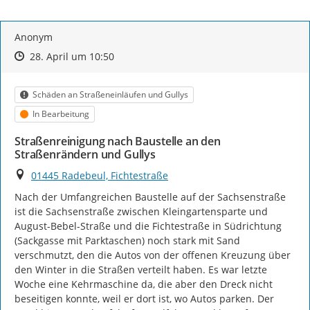
Anonym
Zeitpunkt des Erstellens
Zeitpunkt des Erstellens
Zur Äußerung
28. April um 10:50
Kategorie
Schäden an Straßeneinläufen und Gullys
Status
In Bearbeitung
Straßenreinigung nach Baustelle an den
Straßenrändern und Gullys
Ort
01445 Radebeul, Fichtestraße
Nach der Umfangreichen Baustelle auf der Sachsenstraße 
ist die Sachsenstraße zwischen Kleingartensparte und 
August-Bebel-Straße und die Fichtestraße in Südrichtung 
(Sackgasse mit Parktaschen) noch stark mit Sand 
verschmutzt, den die Autos von der offenen Kreuzung über 
den Winter in die Straßen verteilt haben. Es war letzte 
Woche eine Kehrmaschine da, die aber den Dreck nicht 
beseitigen konnte, weil er dort ist, wo Autos parken. Der 