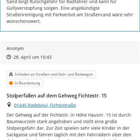
Sand birgt Rutschgefahr für Radfahrer und kann für 
Gullyverstopfung sorgen. Eine angekündigte 
Straßenreinigung mit Parkverbot am Straßenrand wäre sehr 
wünschenswert.
Anonym
Zeitpunkt des Erstellens
Zeitpunkt des Erstellens
Zur Äußerung
28. April um 10:43
Kategorie
Schäden an Straßen und Geh- und Radwegen
Status
In Bearbeitung
Stolperfallen auf dem Gehweg Fichtestr. 15
Ort
01445 Radebeul, Fichtestraße
Der Gehweg auf der Fichtestr. in Höhe Hausnr. 15 ist durch 
Baumwurzeln stark angehoben und stellt eine große 
Stolpergefahr dar. Zur Zeit spielen sehr viele Kinder in der 
Sackgasse und fahren täglich mit den Fahrrädern über den 