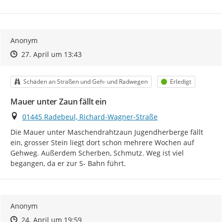
Anonym
Zeitpunkt des Erstellens
Zeitpunkt des Erstellens
Zur Äußerung
27. April um 13:43
Kategorie
Status
Schäden an Straßen und Geh- und Radwegen
Erledigt
Mauer unter Zaun fällt ein
Ort
01445 Radebeul, Richard-Wagner-Straße
Die Mauer unter Maschendrahtzaun Jugendherberge fällt 
ein, grosser Stein liegt dort schon mehrere Wochen auf 
Gehweg. Außerdem Scherben, Schmutz. Weg ist viel 
begangen, da er zur S- Bahn führt.
Anonym
Zeitpunkt des Erstellens
Zeitpunkt des Erstellens
Zur Äußerung
24. April um 19:59