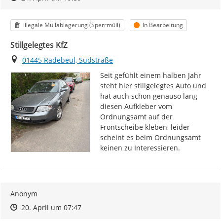
Kategorie
Status
illegale Müllablagerung (Sperrmüll)
In Bearbeitung
Stillgelegtes KfZ
Ort
01445 Radebeul, Südstraße
Seit gefühlt einem halben Jahr 
steht hier stillgelegtes Auto und 
hat auch schon genauso lang 
diesen Aufkleber vom 
Ordnungsamt auf der 
Frontscheibe kleben, leider 
scheint es beim Ordnungsamt 
keinen zu Interessieren.
Anonym
Zeitpunkt des Erstellens
Zeitpunkt des Erstellens
Zur Äußerung
20. April um 07:47