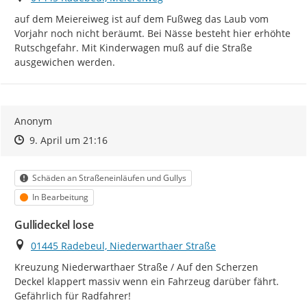
auf dem Meiereiweg ist auf dem Fußweg das Laub vom 
Vorjahr noch nicht beräumt. Bei Nässe besteht hier erhöhte 
Rutschgefahr. Mit Kinderwagen muß auf die Straße 
ausgewichen werden.
Anonym
Zeitpunkt des Erstellens
Zeitpunkt des Erstellens
Zur Äußerung
9. April um 21:16
Kategorie
Schäden an Straßeneinläufen und Gullys
Status
In Bearbeitung
Gullideckel lose
Ort
01445 Radebeul, Niederwarthaer Straße
Kreuzung Niederwarthaer Straße / Auf den Scherzen

Deckel klappert massiv wenn ein Fahrzeug darüber fährt. 
Gefährlich für Radfahrer!