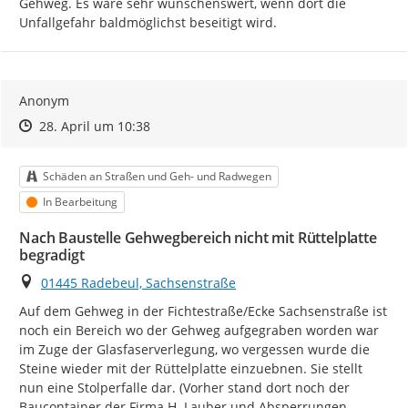
Gehweg. Es wäre sehr wünschenswert, wenn dort die 
Unfallgefahr baldmöglichst beseitigt wird.
Anonym
Zeitpunkt des Erstellens
Zeitpunkt des Erstellens
Zur Äußerung
28. April um 10:38
Kategorie
Schäden an Straßen und Geh- und Radwegen
Status
In Bearbeitung
Nach Baustelle Gehwegbereich nicht mit Rüttelplatte
begradigt
Ort
01445 Radebeul, Sachsenstraße
Auf dem Gehweg in der Fichtestraße/Ecke Sachsenstraße ist 
noch ein Bereich wo der Gehweg aufgegraben worden war 
im Zuge der Glasfaserverlegung, wo vergessen wurde die 
Steine wieder mit der Rüttelplatte einzuebnen. Sie stellt 
nun eine Stolperfalle dar. (Vorher stand dort noch der 
Baucontainer der Firma H. Lauber und Absperrungen, 