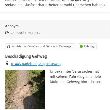
sodass die Glasfaserbauarbeiter es wohl übersehen haben.)
Anonym
Zeitpunkt des Erstellens
Zeitpunkt des Erstellens
Zur Äußerung
28. April um 10:12
Kategorie
Status
Schäden an Straßen und Geh- und Radwegen
Erledigt
Beschädigung Gehweg
Ort
01445 Radebeul, Augustusweg
Unbekannter Verursacher hat 
mit seinem Fahrzeug eine tiefe 
Mulde im Gehweg hinterlassen