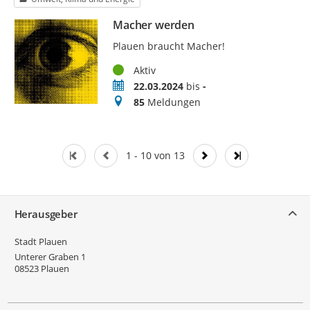
Macher werden
Plauen braucht Macher!
Status
Aktiv
Zeitraum
22.03.2024
bis
-
Meldungen
85
Meldungen
1 - 10 von 13
Service
Herausgeber
Stadt Plauen
Unterer Graben 1
08523
Plauen