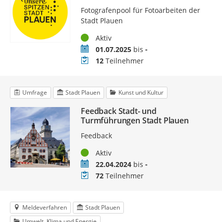
Fotografenpool für Fotoarbeiten der
Stadt Plauen
Status
Aktiv
Zeitraum
01.07.2025
bis
-
Teilnehmer
12
Teilnehmer
Umfrage
Stadt Plauen
Kunst und Kultur
Feedback Stadt- und
Turmführungen Stadt Plauen
Feedback
Status
Aktiv
Zeitraum
22.04.2024
bis
-
Teilnehmer
72
Teilnehmer
Meldeverfahren
Stadt Plauen
Umwelt, Klima und Energie