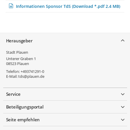
Informationen Sponsor TdS
(Download *.pdf 2.4 MB)
Service
Herausgeber
Stadt Plauen
Unterer Graben 1
08523
Plauen
Telefon:
+493741291-0
E-Mail:
tds@plauen.de
Service
Beteiligungsportal
Seite empfehlen