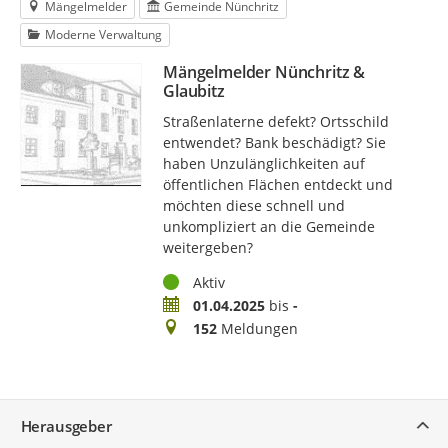
Mängelmelder
Gemeinde Nünchritz
Moderne Verwaltung
Mängelmelder Nünchritz &
Glaubitz
Straßenlaterne defekt? Ortsschild
entwendet? Bank beschädigt? Sie
haben Unzulänglichkeiten auf
öffentlichen Flächen entdeckt und
möchten diese schnell und
unkompliziert an die Gemeinde
weitergeben?
Status
Aktiv
Zeitraum
01.04.2025
bis
-
Meldungen
152
Meldungen
Service
Herausgeber