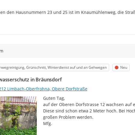
en den Hausnummern 23 und 25 ist im Knaumühlenweg, die Straß
ym
egorie
Status
wegreinigung, Grünschnitt, Winterdienst auf und an Gehwegen
Neu
asserschutz in Bräunsdorf
212 Limbach-Oberfrohna, Obere Dorfstraße
Guten Tag,

auf der Oberen Dorfstrasse 12 wachsen auf e
Diese sind schon etwa 2 Meter hoch. Bei Ho
großen Problem werden.

Mfg.