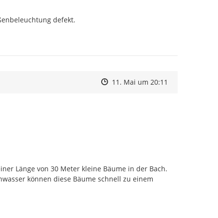
enbeleuchtung defekt.

Zeitpunkt des Erstellens
Zeitpunkt des Erstellens
Zur Äußerung
11. Mai um 20:11
iner Länge von 30 Meter kleine Bäume in der Bach. 
chwasser können diese Bäume schnell zu einem 