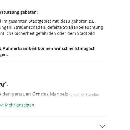
rstützung gebeten!
el im gesamten Stadtgebiet mit, dazu gehören z.B.
rungen, Straßenschäden, defekte Straßenbeleuchtung
ntliche Sicherheit gefährden oder dem Stadtbild
nd Aufmerksamkeit können wir schnellstmöglich
gen.
ung
“.
te den genauen
Ort
des Mangels
(aktueller Standort
Mehr anzeigen
ategorie
*¹
ze Beschreibung des Mangels.*²