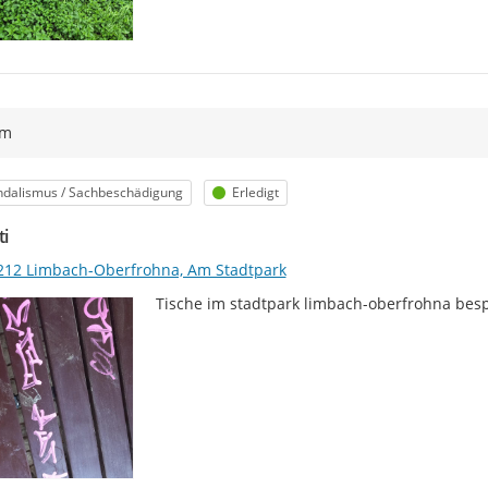
ym
egorie
Status
ndalismus / Sachbeschädigung
Erledigt
ti
212 Limbach-Oberfrohna, Am Stadtpark
Tische im stadtpark limbach-oberfrohna bes