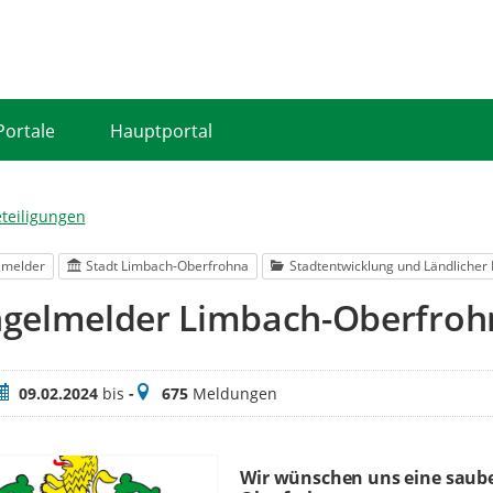
Portale
Hauptportal
eteiligungen
lmelder
Stadt Limbach-Oberfrohna
Stadtentwicklung und Ländliche
gelmelder Limbach-Oberfroh
eitraum
Meldungen
09.02.2024
bis
-
675
Meldungen
Wir wünschen uns eine saube