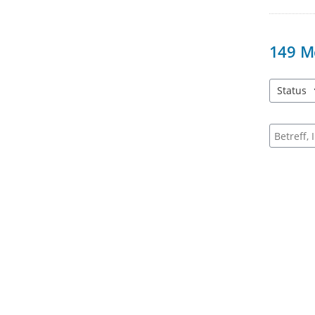
149
M
Status
4 Einträg
Suche na