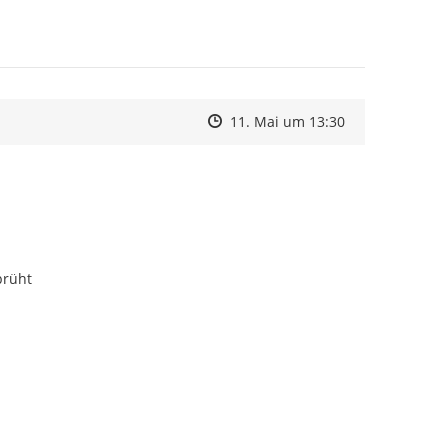
Zeitpunkt des Erstellens
Zeitpunkt des Erstellens
Zur Äußerung
11. Mai um 13:30
prüht