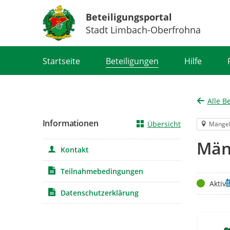
Beteiligungsportal
Stadt Limbach-Oberfrohna
Portalnavigation
Startseite
Beteiligungen
Hilfe
Alle B
Informationen
Übersicht
Mänge
Män
Kontakt
Teilnahmebedingungen
Status
Z
Aktiv
Datenschutzerklärung