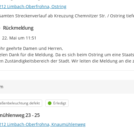
212 Limbach-Oberfrohna, Ostring
samten Streckenverlauf ab Kreuzung Chemnitzer Str. / Ostring tief
Rückmeldung
Zeitpunkt des Erstellens
22. Mai um 11:51
hr geehrte Damen und Herren,

elen Dank für die Meldung. Da es sich beim Ostring um eine Staatsst
n Zuständigkeitsbereich der Stadt. Wir leiten die Meldung an die
ym
egorie
Status
aßenbeleuchtung defekt
Erledigt
ühlenweg 23 - 25
212 Limbach-Oberfrohna, Knaumühlenweg