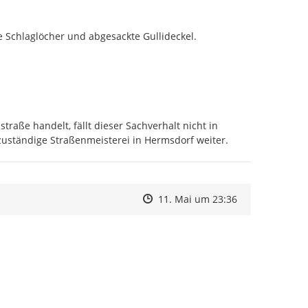
e Schlaglöcher und abgesackte Gullideckel.
raße handelt, fällt dieser Sachverhalt nicht in 
 zuständige Straßenmeisterei in Hermsdorf weiter.
Zeitpunkt des Erstellens
Zeitpunkt des Erstellens
Zur Äußerung
11. Mai um 23:36