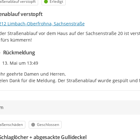
egorie
Status
aßenablauf verstopft
Erledigt
Bitte beachten Sie, dass die
B
der Reihenfolge ihres Eingan
enablauf verstopft
des Mangels
erfolgt. Manche 
212 Limbach-Oberfrohna, Sachsenstraße
schneller geprüft oder beho
Abstimmung, Rücksprache oder
 der Straßenablauf vor dem Haus auf der Sachsenstraße 20 ist verst
 fürs kümmern!
Vielen Dank für Ihre
Rückmeldung
Zeitpunkt des Erstellens
13. Mai um 13:49
hr geehrte Damen und Herren,

elen Dank für die Meldung. Der Straßenablauf wurde gespült und f
ym
egorie
Status
raßenschäden
Geschlossen
 Schlaglöcher + abgesackte Gullideckel