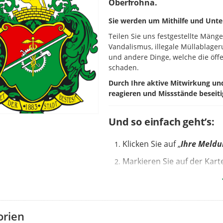
Oberfrohna.
Sie werden um Mithilfe und Unte
Teilen Sie uns festgestellte Mäng
Vandalismus, illegale Müllablage
und andere Dinge, welche die öffe
schaden.
Durch Ihre aktive Mitwirkung u
reagieren und Missstände beseiti
Und so einfach geht’s:
Klicken Sie auf „
Ihre Meld
Markieren Sie auf der Kar
kann auch genutzt werden).
Wählen Sie die passende
K
Betreff
benennen und
kur
orien