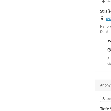
Kat
Str
Straß
Ort
09
Hallo,
Danke
Se
vi
Anon
Kat
St
Tiefe