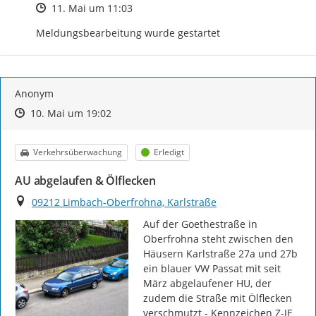
Zeitpunkt des Erstellens
11. Mai um 11:03
Meldungsbearbeitung wurde gestartet
Anonym
Zeitpunkt des Erstellens
Zeitpunkt des Erstellens
Zur Äußerung
10. Mai um 19:02
Kategorie
Status
Verkehrsüberwachung
Erledigt
AU abgelaufen & Ölflecken
Ort
09212 Limbach-Oberfrohna, Karlstraße
Auf der Goethestraße in 
Oberfrohna steht zwischen den 
Häusern Karlstraße 27a und 27b 
ein blauer VW Passat mit seit 
März abgelaufener HU, der 
zudem die Straße mit Ölflecken 
verschmutzt - Kennzeichen Z-JE 