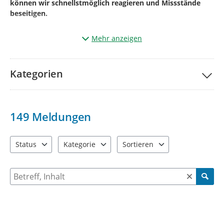
können wir schnellstmöglich reagieren und Missstände
beseitigen.
Mehr anzeigen
Und so einfach geht’s:
Klicken Sie auf „
Ihre Meldung
“.
Kategorien
Markieren Sie auf der Karte den genauen
Ort
des
Mangels
(aktueller Standort kann auch genutzt werden).
Wählen Sie die passende
Kategorie
*¹
149
Meldungen
Betreff
benennen und
kurze Beschreibung des
Mangels.*²
Status
Kategorie
Sortieren
4 Einträge verfügbar. Benutzen Sie "Pfeiltaste oben" und "Pfeil
13 Einträge verfügbar. Benutzen Sie "Pfeiltaste o
2 Einträge verfügbar. Benutzen 
Geben Sie bitte Ihre
Kontaktdaten
Name +
E-
Mailadresse
+ ggf. Telefonnummer
an
Suche nach Meldungen und Kommentaren
(diese werden
nicht veröffentlicht
und dienen der Rückfrage)
Fügen Sie wenn möglich über
(+)
ein
Bild
vom
Mangel
hinzu.
*³