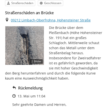
Kategorie
Status
Straßenschäden
Geschlossen
Straßenschäden an Brücke
Ort
09212 Limbach-Oberfrohna, Hohensteiner Straße
Die Brücke über dem 
Pleißenbach (Höhe Hohensteiner 
Str. 191) hat ein großes 
Schlagloch. Mittlerweile schaut 
schon das Metall unter dem 
Straßenbelag heraus. 
Insbesondere für Zweiradfahrer 
2 Bilder
ist es gefährlich geworden, da 
sie mit hoher Geschwindigkeit 
den Berg herunterfahren und durch die folgende Kurve 
kaum eine Ausweichmöglichkeit haben.
Rückmeldung
Zeitpunkt des Erstellens
13. Mai um 11:04
Sehr geehrte Damen und Herren,
