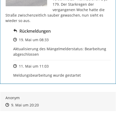
179. Der Starkregen der 
vergangenen Woche hatte die 
Straße zwischenzeitlich sauber gewaschen, nun sieht es 
wieder so aus.
Rückmeldungen
Zeitpunkt des Erstellens
19. Mai um 08:33
Aktualisierung des Mängelmelderstatus: Bearbeitung 
abgeschlossen
Zeitpunkt des Erstellens
11. Mai um 11:03
Meldungsbearbeitung wurde gestartet
Anonym
Zeitpunkt des Erstellens
Zeitpunkt des Erstellens
Zur Äußerung
9. Mai um 20:20