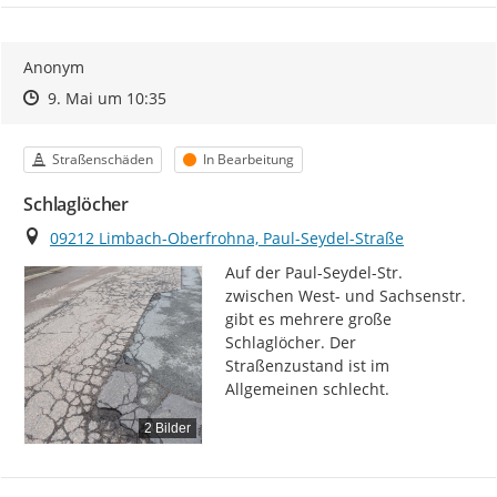
Anonym
Zeitpunkt des Erstellens
Zeitpunkt des Erstellens
Zur Äußerung
9. Mai um 10:35
Kategorie
Status
Straßenschäden
In Bearbeitung
Schlaglöcher
Ort
09212 Limbach-Oberfrohna, Paul-Seydel-Straße
Auf der Paul-Seydel-Str. 
zwischen West- und Sachsenstr. 
gibt es mehrere große 
Schlaglöcher. Der 
Straßenzustand ist im 
Allgemeinen schlecht.
2 Bilder