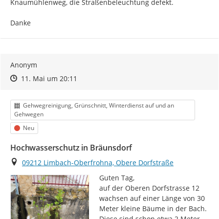
Knaumühlenweg, die Straßenbeleuchtung defekt.

Danke
Anonym
Zeitpunkt des Erstellens
Zeitpunkt des Erstellens
Zur Äußerung
11. Mai um 20:11
Kategorie
Gehwegreinigung, Grünschnitt, Winterdienst auf und an
Gehwegen
Status
Neu
Hochwasserschutz in Bräunsdorf
Ort
09212 Limbach-Oberfrohna, Obere Dorfstraße
Guten Tag,

auf der Oberen Dorfstrasse 12 
wachsen auf einer Länge von 30 
Meter kleine Bäume in der Bach. 
Diese sind schon etwa 2 Meter 