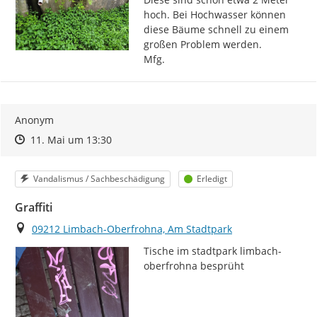
hoch. Bei Hochwasser können 
diese Bäume schnell zu einem 
großen Problem werden.

Mfg.
Anonym
Zeitpunkt des Erstellens
Zeitpunkt des Erstellens
Zur Äußerung
11. Mai um 13:30
Kategorie
Status
Vandalismus / Sachbeschädigung
Erledigt
Graffiti
Ort
09212 Limbach-Oberfrohna, Am Stadtpark
Tische im stadtpark limbach-
oberfrohna besprüht