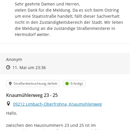
Sehr geehrte Damen und Herren,

vielen Dank für die Meldung. Da es sich beim Ostring 
um eine Staatsstraße handelt, fällt dieser Sachverhalt 
nicht in den Zuständigkeitsbereich der Stadt. Wir leiten 
die Meldung an die zuständige Straßenmeisterei in 
Hermsdorf weiter.
Anonym
Zeitpunkt des Erstellens
Zeitpunkt des Erstellens
Zur Äußerung
11. Mai um 23:36
Kategorie
Status
Straßenbeleuchtung defekt
Erledigt
Knaumühlenweg 23 - 25
Ort
09212 Limbach-Oberfrohna, Knaumühlenweg
Hallo,

zwischen den Hausnummern 23 und 25 ist im 