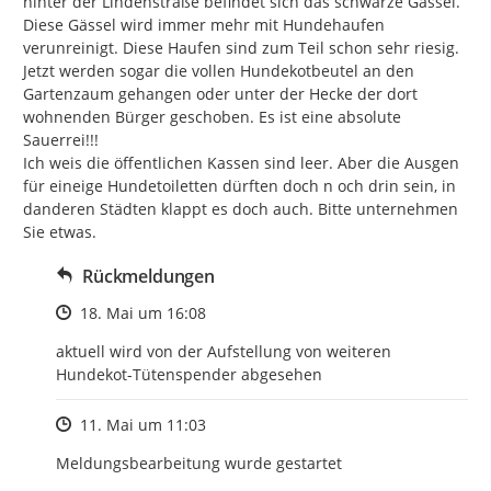
hinter der Lindenstraße befindet sich das schwarze Gässel. 
Diese Gässel wird immer mehr mit Hundehaufen 
verunreinigt. Diese Haufen sind zum Teil schon sehr riesig. 
Jetzt werden sogar die vollen Hundekotbeutel an den 
Gartenzaum gehangen oder unter der Hecke der dort 
wohnenden Bürger geschoben. Es ist eine absolute 
Sauerrei!!!

Ich weis die öffentlichen Kassen sind leer. Aber die Ausgen  
für eineige Hundetoiletten dürften doch n och drin sein, in 
danderen Städten klappt es doch auch. Bitte unternehmen 
Sie etwas.
Rückmeldungen
Zeitpunkt des Erstellens
18. Mai um 16:08
aktuell wird von der Aufstellung von weiteren 
Hundekot-Tütenspender abgesehen
Zeitpunkt des Erstellens
11. Mai um 11:03
Meldungsbearbeitung wurde gestartet