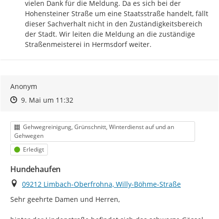
vielen Dank für die Meldung. Da es sich bei der 
Hohensteiner Straße um eine Staatsstraße handelt, fällt 
dieser Sachverhalt nicht in den Zuständigkeitsbereich 
der Stadt. Wir leiten die Meldung an die zuständige 
Straßenmeisterei in Hermsdorf weiter.
Anonym
Zeitpunkt des Erstellens
Zeitpunkt des Erstellens
Zur Äußerung
9. Mai um 11:32
Kategorie
Gehwegreinigung, Grünschnitt, Winterdienst auf und an
Gehwegen
Status
Erledigt
Hundehaufen
Ort
09212 Limbach-Oberfrohna, Willy-Böhme-Straße
Sehr geehrte Damen und Herren,
