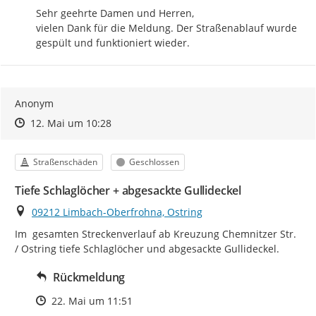
aktuellen Bearbeitungsstand einsehen.
Sehr geehrte Damen und Herren,

Mängel, die den Status "geschlossen" oder "erledigt"
vielen Dank für die Meldung. Der Straßenablauf wurde 
bekommen haben, werden noch 90 Tage angezeigt und
gespült und funktioniert wieder.
danach ausgeblendet, damit Liste und Karte
übersichtlich bleiben. Bei der Gesamtzählung (unter
dem Titel) sind sie jedoch mit enthalten.
Anonym
Bitte beachten Sie, dass die
Bearbeitung
der
Zeitpunkt des Erstellens
Zeitpunkt des Erstellens
Zur Äußerung
12. Mai um 10:28
eingegangenen Meldungen
nicht in der Reihenfolge
ihres Eingangs
, sondern
nach Dringlichkeit,
Zuständigkeit und Art des Mangels
erfolgt. Manche
Kategorie
Status
Straßenschäden
Geschlossen
Anliegen können von der zuständigen Fachabteilung
schneller geprüft oder behoben werden, während
Tiefe Schlaglöcher + abgesackte Gullideckel
andere eine genauere Abstimmung, Rücksprache oder
Ort
09212 Limbach-Oberfrohna, Ostring
zusätzliche Schritte erfordern.
Im  gesamten Streckenverlauf ab Kreuzung Chemnitzer Str. 
Vielen Dank für Ihre Mitwirkung!
/ Ostring tiefe Schlaglöcher und abgesackte Gullideckel.
Rückmeldung
Zeitpunkt des Erstellens
22. Mai um 11:51