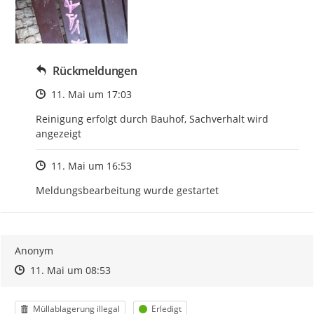
Rückmeldungen
Zeitpunkt des Erstellens
11. Mai um 17:03
Reinigung erfolgt durch Bauhof, Sachverhalt wird 
angezeigt
Zeitpunkt des Erstellens
11. Mai um 16:53
Meldungsbearbeitung wurde gestartet
Anonym
Zeitpunkt des Erstellens
Zeitpunkt des Erstellens
Zur Äußerung
11. Mai um 08:53
Kategorie
Status
Müllablagerung illegal
Erledigt