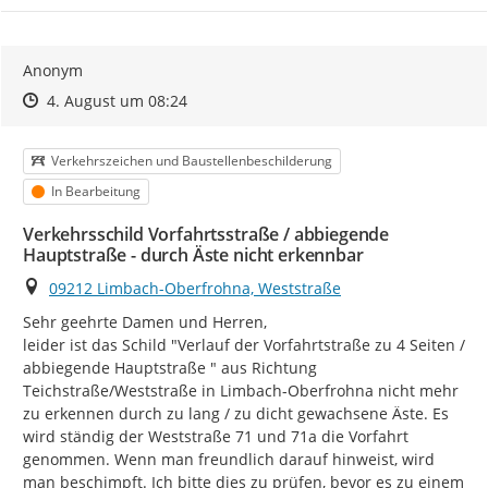
Anonym
Zeitpunkt des Erstellens
Zeitpunkt des Erstellens
Zur Äußerung
4. August um 08:24
Kategorie
Verkehrszeichen und Baustellenbeschilderung
Status
In Bearbeitung
Verkehrsschild Vorfahrtsstraße / abbiegende
Hauptstraße - durch Äste nicht erkennbar
Ort
09212 Limbach-Oberfrohna, Weststraße
Sehr geehrte Damen und Herren,

leider ist das Schild "Verlauf der Vorfahrtstraße zu 4 Seiten / 
abbiegende Hauptstraße " aus Richtung 
Teichstraße/Weststraße in Limbach-Oberfrohna nicht mehr 
zu erkennen durch zu lang / zu dicht gewachsene Äste. Es 
wird ständig der Weststraße 71 und 71a die Vorfahrt 
genommen. Wenn man freundlich darauf hinweist, wird 
man beschimpft. Ich bitte dies zu prüfen, bevor es zu einem 