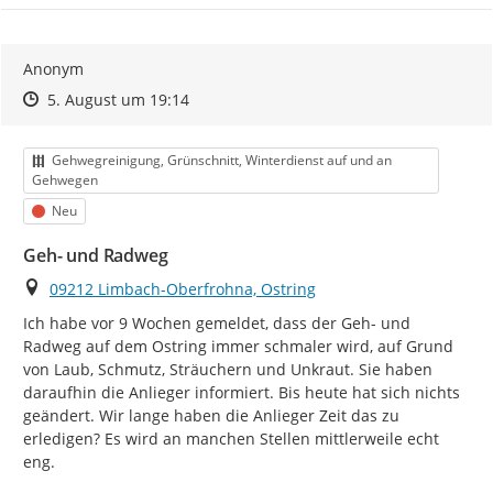
Anonym
Zeitpunkt des Erstellens
Zeitpunkt des Erstellens
Zur Äußerung
5. August um 19:14
Kategorie
Gehwegreinigung, Grünschnitt, Winterdienst auf und an
Gehwegen
Status
Neu
Geh- und Radweg
Ort
09212 Limbach-Oberfrohna, Ostring
Ich habe vor 9 Wochen gemeldet, dass der Geh- und 
Radweg auf dem Ostring immer schmaler wird, auf Grund 
von Laub, Schmutz, Sträuchern und Unkraut. Sie haben 
daraufhin die Anlieger informiert. Bis heute hat sich nichts 
geändert. Wir lange haben die Anlieger Zeit das zu 
erledigen? Es wird an manchen Stellen mittlerweile echt 
eng.