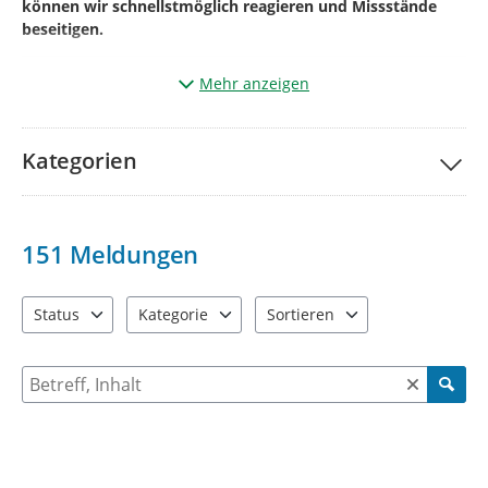
können wir schnellstmöglich reagieren und Missstände
beseitigen.
Mehr anzeigen
Und so einfach geht’s:
Klicken Sie auf „
Ihre Meldung
“.
Kategorien
Markieren Sie auf der Karte den genauen
Ort
des
Mangels
(aktueller Standort kann auch genutzt werden).
Wählen Sie die passende
Kategorie
*¹
151
Meldungen
Betreff
benennen und
kurze Beschreibung des
Mangels.*²
Status
Kategorie
Sortieren
4 Einträge verfügbar. Benutzen Sie "Pfeiltaste oben" und "Pfeil
13 Einträge verfügbar. Benutzen Sie "Pfeiltaste o
2 Einträge verfügbar. Benutzen 
Geben Sie bitte Ihre
Kontaktdaten
Name +
E-
Mailadresse
+ ggf. Telefonnummer
an
Suche nach Meldungen und Kommentaren
(diese werden
nicht veröffentlicht
und dienen der Rückfrage)
Fügen Sie wenn möglich über
(+)
ein
Bild
vom
Mangel
hinzu.
*³