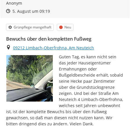
Anonym
Zeitpunkt des Erstellens
Zeitpunkt des Erstellens
Zur Äußerung
5. August um 09:19
Kategorie
Status
Grünpflege mangelhaft
Neu
Bewuchs über den kompletten Fußweg
Ort
09212 Limbach-Oberfrohna, Am Neuteich
Guten Tag, es kann nicht sein 
das jeder Hauseigentümer 
Ermahnungen oder 
Bußgeldbescheide erhält, sobald 
seine Hecke paar Zentimeter 
über die Grundstücksgrenze 
zeigen. Und bei der Straße Am 
Neuteich 4 Limbach-Oberfrohna, 
welches seit Jahren unbewohnt 
ist, ist der komplette Bewuchs bis über den Fußweg 
gewachsen, so daß man diesen nicht nutzen kann. Wir 
bitten dringend dies zu ändern. Vielen Dank.