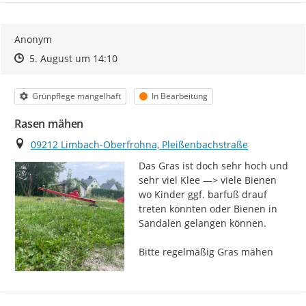
Anonym
Zeitpunkt des Erstellens
Zeitpunkt des Erstellens
Zur Äußerung
5. August um 14:10
Kategorie
Status
Grünpflege mangelhaft
In Bearbeitung
Rasen mähen
Ort
09212 Limbach-Oberfrohna, Pleißenbachstraße
Das Gras ist doch sehr hoch und 
sehr viel Klee —> viele Bienen 
wo Kinder ggf. barfuß drauf 
treten könnten oder Bienen in 
Sandalen gelangen können.

Bitte regelmäßig Gras mähen