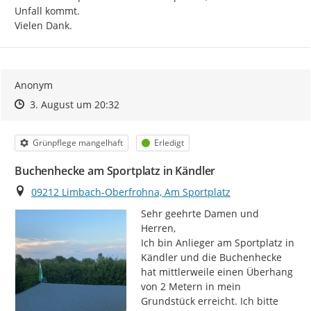
Unfall kommt.

Vielen Dank.
Anonym
Zeitpunkt des Erstellens
Zeitpunkt des Erstellens
Zur Äußerung
3. August um 20:32
Kategorie
Status
Grünpflege mangelhaft
Erledigt
Buchenhecke am Sportplatz in Kändler
Ort
09212 Limbach-Oberfrohna, Am Sportplatz
Sehr geehrte Damen und 
Herren,

Ich bin Anlieger am Sportplatz in 
Kändler und die Buchenhecke 
hat mittlerweile einen Überhang 
von 2 Metern in mein 
Grundstück erreicht. Ich bitte 