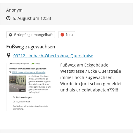
Anonym
Zeitpunkt des Erstellens
Zeitpunkt des Erstellens
Zur Äußerung
5. August um 12:33
Kategorie
Status
Grünpflege mangelhaft
Neu
Fußweg zugewachsen
Ort
09212 Limbach-Oberfrohna, Querstraße
Fußweg am Eckgebäude 
Weststrasse / Ecke Querstraße 
immer noch zugewachsen. 
Wurde im Juni schon gemeldet 
und als erledigt abgetan???!!!