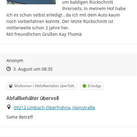
um baldigen Rückschnitt 
Ihrerseits, in meinem Hof habe 
ich es schon selbst erledigt , da ich mit dem Auto kaum 
noch vorbeifahren konnte. Der letzte Rückschnitt ist 
mittlerweile schon 2 Jahre her.

Mit freundlichen Grüßen Kay Thomä
Anonym
Zeitpunkt des Erstellens
Zeitpunkt des Erstellens
Zur Äußerung
3. August um 08:35
Kategorie
Status
Mülleimer / Abfallbehälter überfüllt
Erledigt
Abfallbehälter übervoll
Ort
09212 Limbach-Oberfrohna, Hainstraße
Siehe Betreff