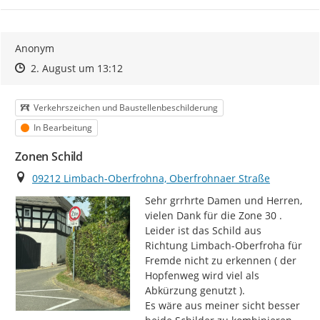
Anonym
Zeitpunkt des Erstellens
Zeitpunkt des Erstellens
Zur Äußerung
2. August um 13:12
Kategorie
Verkehrszeichen und Baustellenbeschilderung
Status
In Bearbeitung
Zonen Schild
Ort
09212 Limbach-Oberfrohna, Oberfrohnaer Straße
Sehr grrhrte Damen und Herren,

vielen Dank für die Zone 30 .

Leider ist das Schild aus 
Richtung Limbach-Oberfroha für 
Fremde nicht zu erkennen ( der 
Hopfenweg wird viel als 
Abkürzung genutzt ).

Es wäre aus meiner sicht besser 