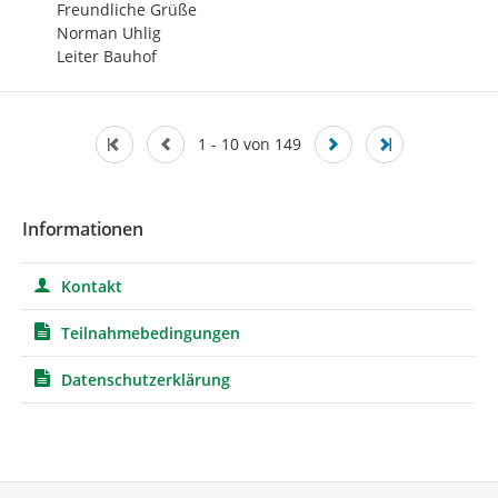
Freundliche Grüße

Norman Uhlig

Leiter Bauhof
1 - 10 von 149
Informationen
Kontakt
Teilnahmebedingungen
Datenschutzerklärung
Service