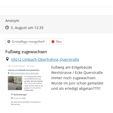
Anonym
Zeitpunkt des Erstellens
Zeitpunkt des Erstellens
Zur Äußerung
5. August um 12:33
Kategorie
Status
Grünpflege mangelhaft
Neu
Fußweg zugewachsen
Ort
09212 Limbach-Oberfrohna, Querstraße
Fußweg am Eckgebäude 
Weststrasse / Ecke Querstraße 
immer noch zugewachsen. 
Wurde im Juni schon gemeldet 
und als erledigt abgetan???!!!