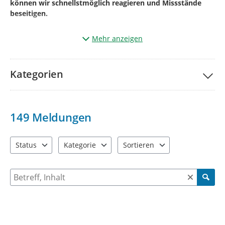
können wir schnellstmöglich reagieren und Missstände
beseitigen.
Mehr anzeigen
Und so einfach geht’s:
Klicken Sie auf „
Ihre Meldung
“.
Kategorien
Markieren Sie auf der Karte den genauen
Ort
des
Mangels
(aktueller Standort kann auch genutzt werden).
Wählen Sie die passende
Kategorie
*¹
149
Meldungen
Betreff
benennen und
kurze Beschreibung des
Mangels.*²
Status
Kategorie
Sortieren
4 Einträge verfügbar. Benutzen Sie "Pfeiltaste oben" und "Pfeil
13 Einträge verfügbar. Benutzen Sie "Pfeiltaste o
2 Einträge verfügbar. Benutzen 
Geben Sie bitte Ihre
Kontaktdaten
Name +
E-
Mailadresse
+ ggf. Telefonnummer
an
Suche nach Meldungen und Kommentaren
(diese werden
nicht veröffentlicht
und dienen der Rückfrage)
Fügen Sie wenn möglich über
(+)
ein
Bild
vom
Mangel
hinzu.
*³