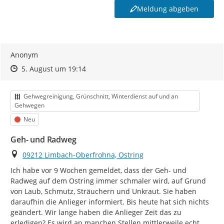
vorgegebenen Kategorien entsprechen.
Sie haben ein
Meldung abgeben
anderes Problem entdeckt? Dann informieren Sie uns
bitte über die Rufnummer
03722/78-0
oder per Mail an
beschwerdemanagement@limbach-oberfrohna.de
oder
nutzen Sie unser
Kontaktformular
Anonym
*² Beschreiben Sie bei Ihrer Meldung bitte nur sachlich
Zeitpunkt des Erstellens
Zeitpunkt des Erstellens
Zur Äußerung
5. August um 19:14
den Mangel selbst.
Ergänzen Sie bitte keine
personenbezogenen Daten wie Namen, Adressen,
Telefonnummern (in Text und Bild) und dergleichen.
Kategorie
Gehwegreinigung, Grünschnitt, Winterdienst auf und an
Ihre Meldung wird vor Veröffentlichung nicht
Gehwegen
redaktionell geprüft.
Status
Neu
*³
Falls Sie Ihrer Meldung
Fotos
anfügen,
werden
diese
Geh- und Radweg
zu Ihrer Meldung
öffentlich sichtbar
: Diese dürfen
ausschließlich den jeweiligen Schaden bzw. den Ort der
Ort
09212 Limbach-Oberfrohna, Ostring
Verunreinigung enthalten. Personen, KFZ-Kennzeichen
Ich habe vor 9 Wochen gemeldet, dass der Geh- und 
oder auch Einblicke in die Privatsphäre (z.B.
Radweg auf dem Ostring immer schmaler wird, auf Grund 
Wohnungen, Privatgärten) dürfen nicht zu sehen sein.
von Laub, Schmutz, Sträuchern und Unkraut. Sie haben 
Vermeiden Sie mehrfache Meldungen desselben
daraufhin die Anlieger informiert. Bis heute hat sich nichts 
Mangels
: Anhand der Karte sehen Sie, ob der Mangel
geändert. Wir lange haben die Anlieger Zeit das zu 
bereits gemeldet wurde. Außerdem können Sie so den
erledigen? Es wird an manchen Stellen mittlerweile echt 