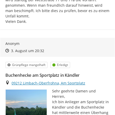
genommen. Wenn man freundlich darauf hinweist, wird 
man beschimpft. Ich bitte dies zu prüfen, bevor es zu einem 
Unfall kommt.

Vielen Dank.
Anonym
Zeitpunkt des Erstellens
Zeitpunkt des Erstellens
Zur Äußerung
3. August um 20:32
Kategorie
Status
Grünpflege mangelhaft
Erledigt
Buchenhecke am Sportplatz in Kändler
Ort
09212 Limbach-Oberfrohna, Am Sportplatz
Sehr geehrte Damen und 
Herren,

Ich bin Anlieger am Sportplatz in 
Kändler und die Buchenhecke 
hat mittlerweile einen Überhang 