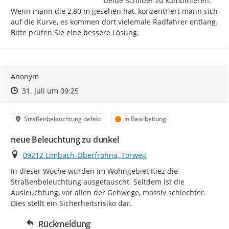
beide Schilder zu kombinieren.

Wenn mann die 2,80 m gesehen hat, konzentriert mann sich 
auf die Kurve, es kommen dort vielemale Radfahrer entlang.

Bitte prüfen Sie eine bessere Lösung.
Anonym
Zeitpunkt des Erstellens
Zeitpunkt des Erstellens
Zur Äußerung
31. Juli um 09:25
Kategorie
Status
Straßenbeleuchtung defekt
In Bearbeitung
neue Beleuchtung zu dunkel
Ort
09212 Limbach-Oberfrohna, Torweg
In dieser Woche wurden im Wohngebiet Kiez die 
Straßenbeleuchtung ausgetauscht. Seitdem ist die 
Ausleuchtung, vor allen der Gehwege, massiv schlechter. 
Dies stellt ein Sicherheitsrisiko dar.
Rückmeldung