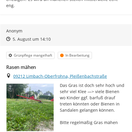
aktuellen Bearbeitungsstand einsehen.
eng.
Mängel, die den Status "geschlossen" oder "erledigt"
bekommen haben, werden noch 90 Tage angezeigt und
danach ausgeblendet, damit Liste und Karte
übersichtlich bleiben. Bei der Gesamtzählung (unter
Anonym
dem Titel) sind sie jedoch mit enthalten.
Zeitpunkt des Erstellens
Zeitpunkt des Erstellens
Zur Äußerung
5. August um 14:10
Bitte beachten Sie, dass die
Bearbeitung
der
eingegangenen Meldungen
nicht in der Reihenfolge
Kategorie
Status
Grünpflege mangelhaft
In Bearbeitung
ihres Eingangs
, sondern
nach Dringlichkeit,
Zuständigkeit und Art des Mangels
erfolgt. Manche
Rasen mähen
Anliegen können von der zuständigen Fachabteilung
Ort
09212 Limbach-Oberfrohna, Pleißenbachstraße
schneller geprüft oder behoben werden, während
andere eine genauere Abstimmung, Rücksprache oder
Das Gras ist doch sehr hoch und 
zusätzliche Schritte erfordern.
sehr viel Klee —> viele Bienen 
wo Kinder ggf. barfuß drauf 
Vielen Dank für Ihre Mitwirkung!
treten könnten oder Bienen in 
Sandalen gelangen können.

Bitte regelmäßig Gras mähen