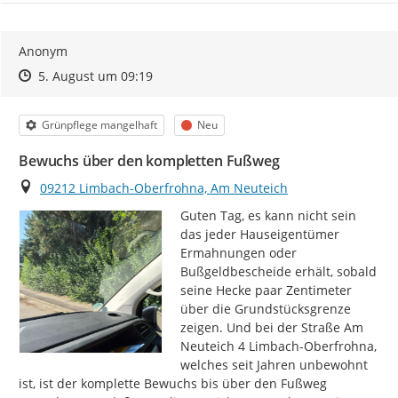
Anonym
Zeitpunkt des Erstellens
Zeitpunkt des Erstellens
Zur Äußerung
5. August um 09:19
Kategorie
Status
Grünpflege mangelhaft
Neu
Bewuchs über den kompletten Fußweg
Ort
09212 Limbach-Oberfrohna, Am Neuteich
Guten Tag, es kann nicht sein 
das jeder Hauseigentümer 
Ermahnungen oder 
Bußgeldbescheide erhält, sobald 
seine Hecke paar Zentimeter 
über die Grundstücksgrenze 
zeigen. Und bei der Straße Am 
Neuteich 4 Limbach-Oberfrohna, 
welches seit Jahren unbewohnt 
ist, ist der komplette Bewuchs bis über den Fußweg 