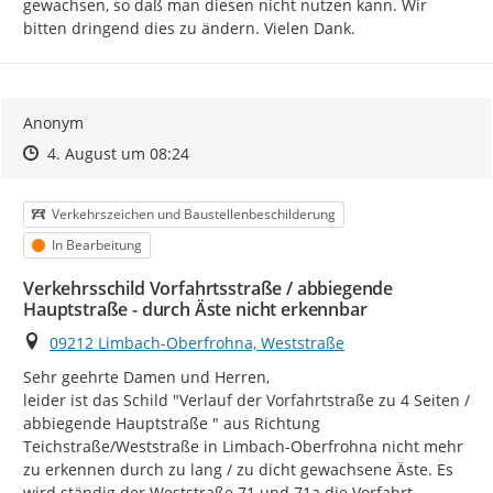
gewachsen, so daß man diesen nicht nutzen kann. Wir 
bitten dringend dies zu ändern. Vielen Dank.
Anonym
Zeitpunkt des Erstellens
Zeitpunkt des Erstellens
Zur Äußerung
4. August um 08:24
Kategorie
Verkehrszeichen und Baustellenbeschilderung
Status
In Bearbeitung
Verkehrsschild Vorfahrtsstraße / abbiegende
Hauptstraße - durch Äste nicht erkennbar
Ort
09212 Limbach-Oberfrohna, Weststraße
Sehr geehrte Damen und Herren,

leider ist das Schild "Verlauf der Vorfahrtstraße zu 4 Seiten / 
abbiegende Hauptstraße " aus Richtung 
Teichstraße/Weststraße in Limbach-Oberfrohna nicht mehr 
zu erkennen durch zu lang / zu dicht gewachsene Äste. Es 
wird ständig der Weststraße 71 und 71a die Vorfahrt 