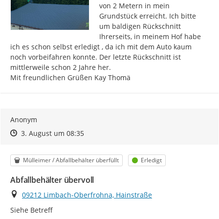
von 2 Metern in mein 
Grundstück erreicht. Ich bitte 
um baldigen Rückschnitt 
Ihrerseits, in meinem Hof habe 
ich es schon selbst erledigt , da ich mit dem Auto kaum 
noch vorbeifahren konnte. Der letzte Rückschnitt ist 
mittlerweile schon 2 Jahre her.

Mit freundlichen Grüßen Kay Thomä
Anonym
Zeitpunkt des Erstellens
Zeitpunkt des Erstellens
Zur Äußerung
3. August um 08:35
Kategorie
Status
Mülleimer / Abfallbehälter überfüllt
Erledigt
Abfallbehälter übervoll
Ort
09212 Limbach-Oberfrohna, Hainstraße
Siehe Betreff