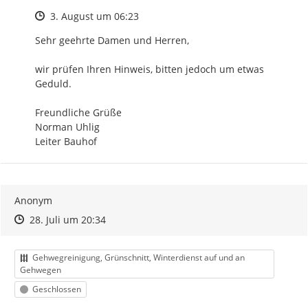
Zeitpunkt des Erstellens
3. August um 06:23
Sehr geehrte Damen und Herren,

wir prüfen Ihren Hinweis, bitten jedoch um etwas 
Geduld.

Freundliche Grüße

Norman Uhlig

Leiter Bauhof
Anonym
Zeitpunkt des Erstellens
Zeitpunkt des Erstellens
Zur Äußerung
28. Juli um 20:34
Kategorie
Gehwegreinigung, Grünschnitt, Winterdienst auf und an
Gehwegen
Status
Geschlossen