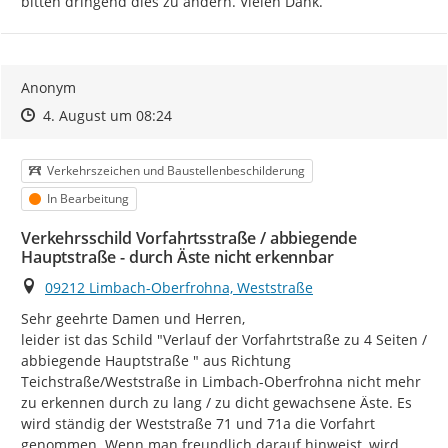
bitten dringend dies zu ändern. Vielen Dank.
Anonym
Zeitpunkt des Erstellens
Zeitpunkt des Erstellens
Zur Äußerung
4. August um 08:24
Kategorie
Verkehrszeichen und Baustellenbeschilderung
Status
In Bearbeitung
Verkehrsschild Vorfahrtsstraße / abbiegende
Hauptstraße - durch Äste nicht erkennbar
Ort
09212 Limbach-Oberfrohna, Weststraße
Sehr geehrte Damen und Herren,

leider ist das Schild "Verlauf der Vorfahrtstraße zu 4 Seiten / 
abbiegende Hauptstraße " aus Richtung 
Teichstraße/Weststraße in Limbach-Oberfrohna nicht mehr 
zu erkennen durch zu lang / zu dicht gewachsene Äste. Es 
wird ständig der Weststraße 71 und 71a die Vorfahrt 
genommen. Wenn man freundlich darauf hinweist, wird 