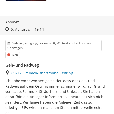
aktuellen Bearbeitungsstand einsehen.
Mängel, die den Status "geschlossen" oder "erledigt"
bekommen haben, werden noch 90 Tage angezeigt und
danach ausgeblendet, damit Liste und Karte
Anonym
übersichtlich bleiben. Bei der Gesamtzählung (unter
Zeitpunkt des Erstellens
Zeitpunkt des Erstellens
Zur Äußerung
5. August um 19:14
dem Titel) sind sie jedoch mit enthalten.
Bitte beachten Sie, dass die
Bearbeitung
der
Kategorie
Gehwegreinigung, Grünschnitt, Winterdienst auf und an
eingegangenen Meldungen
nicht in der Reihenfolge
Gehwegen
ihres Eingangs
, sondern
nach Dringlichkeit,
Status
Neu
Zuständigkeit und Art des Mangels
erfolgt. Manche
Anliegen können von der zuständigen Fachabteilung
Geh- und Radweg
schneller geprüft oder behoben werden, während
andere eine genauere Abstimmung, Rücksprache oder
Ort
09212 Limbach-Oberfrohna, Ostring
zusätzliche Schritte erfordern.
Ich habe vor 9 Wochen gemeldet, dass der Geh- und 
Radweg auf dem Ostring immer schmaler wird, auf Grund 
Vielen Dank für Ihre Mitwirkung!
von Laub, Schmutz, Sträuchern und Unkraut. Sie haben 
daraufhin die Anlieger informiert. Bis heute hat sich nichts 
geändert. Wir lange haben die Anlieger Zeit das zu 
erledigen? Es wird an manchen Stellen mittlerweile echt 
eng.