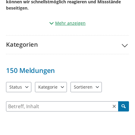
können wir schnellstmöglich reagieren und Missstände
beseitigen.
Mehr anzeigen
Und so einfach geht’s:
Klicken Sie auf „
Ihre Meldung
“.
Kategorien
Markieren Sie auf der Karte den genauen
Ort
des
Mangels
(aktueller Standort kann auch genutzt werden).
Wählen Sie die passende
Kategorie
*¹
150
Meldungen
Betreff
benennen und
kurze Beschreibung des
Mangels.*²
Status
Kategorie
Sortieren
4 Einträge verfügbar. Benutzen Sie "Pfeiltaste oben" und "Pfeil
13 Einträge verfügbar. Benutzen Sie "Pfeiltaste o
2 Einträge verfügbar. Benutzen 
Geben Sie bitte Ihre
Kontaktdaten
Name +
E-
Mailadresse
+ ggf. Telefonnummer
an
Suche nach Meldungen und Kommentaren
(diese werden
nicht veröffentlicht
und dienen der Rückfrage)
Fügen Sie wenn möglich über
(+)
ein
Bild
vom
Mangel
hinzu.
*³