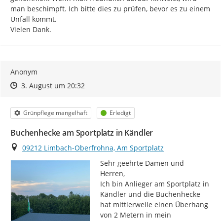
man beschimpft. Ich bitte dies zu prüfen, bevor es zu einem 
Unfall kommt.

Vielen Dank.
Anonym
Zeitpunkt des Erstellens
Zeitpunkt des Erstellens
Zur Äußerung
3. August um 20:32
Kategorie
Status
Grünpflege mangelhaft
Erledigt
Buchenhecke am Sportplatz in Kändler
Ort
09212 Limbach-Oberfrohna, Am Sportplatz
Sehr geehrte Damen und 
Herren,

Ich bin Anlieger am Sportplatz in 
Kändler und die Buchenhecke 
hat mittlerweile einen Überhang 
von 2 Metern in mein 