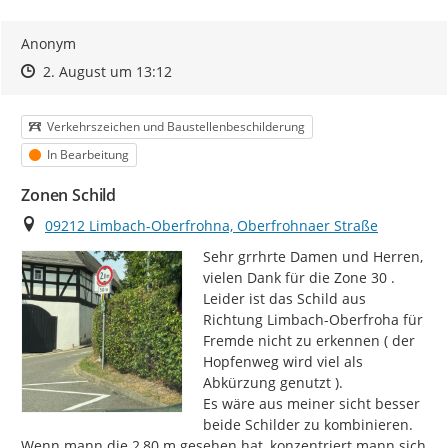
Anonym
Zeitpunkt des Erstellens
Zeitpunkt des Erstellens
Zur Äußerung
2. August um 13:12
Kategorie
Verkehrszeichen und Baustellenbeschilderung
Status
In Bearbeitung
Zonen Schild
Ort
09212 Limbach-Oberfrohna, Oberfrohnaer Straße
Sehr grrhrte Damen und Herren,

vielen Dank für die Zone 30 .

Leider ist das Schild aus 
Richtung Limbach-Oberfroha für 
Fremde nicht zu erkennen ( der 
Hopfenweg wird viel als 
Abkürzung genutzt ).

Es wäre aus meiner sicht besser 
beide Schilder zu kombinieren.

Wenn mann die 2,80 m gesehen hat, konzentriert mann sich 