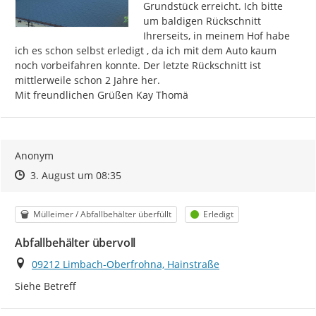
Grundstück erreicht. Ich bitte 
um baldigen Rückschnitt 
Ihrerseits, in meinem Hof habe 
ich es schon selbst erledigt , da ich mit dem Auto kaum 
noch vorbeifahren konnte. Der letzte Rückschnitt ist 
mittlerweile schon 2 Jahre her.

Mit freundlichen Grüßen Kay Thomä
Anonym
Zeitpunkt des Erstellens
Zeitpunkt des Erstellens
Zur Äußerung
3. August um 08:35
Kategorie
Status
Mülleimer / Abfallbehälter überfüllt
Erledigt
Abfallbehälter übervoll
Ort
09212 Limbach-Oberfrohna, Hainstraße
Siehe Betreff