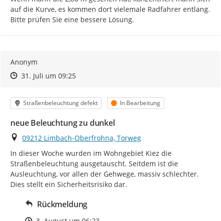
auf die Kurve, es kommen dort vielemale Radfahrer entlang.

Bitte prüfen Sie eine bessere Lösung.
Anonym
Zeitpunkt des Erstellens
Zeitpunkt des Erstellens
Zur Äußerung
31. Juli um 09:25
Kategorie
Status
Straßenbeleuchtung defekt
In Bearbeitung
neue Beleuchtung zu dunkel
Ort
09212 Limbach-Oberfrohna, Torweg
In dieser Woche wurden im Wohngebiet Kiez die 
Straßenbeleuchtung ausgetauscht. Seitdem ist die 
Ausleuchtung, vor allen der Gehwege, massiv schlechter. 
Dies stellt ein Sicherheitsrisiko dar.
Rückmeldung
Zeitpunkt des Erstellens
3. August um 06:23