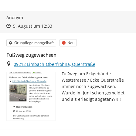
Anonym
Zeitpunkt des Erstellens
Zeitpunkt des Erstellens
Zur Äußerung
5. August um 12:33
Kategorie
Status
Grünpflege mangelhaft
Neu
Fußweg zugewachsen
Ort
09212 Limbach-Oberfrohna, Querstraße
Fußweg am Eckgebäude 
Weststrasse / Ecke Querstraße 
immer noch zugewachsen. 
Wurde im Juni schon gemeldet 
und als erledigt abgetan???!!!