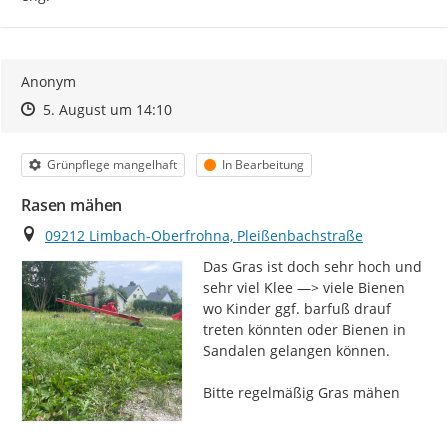
Anonym
Zeitpunkt des Erstellens
Zeitpunkt des Erstellens
Zur Äußerung
5. August um 14:10
Kategorie
Status
Grünpflege mangelhaft
In Bearbeitung
Rasen mähen
Ort
09212 Limbach-Oberfrohna, Pleißenbachstraße
Das Gras ist doch sehr hoch und 
sehr viel Klee —> viele Bienen 
wo Kinder ggf. barfuß drauf 
treten könnten oder Bienen in 
Sandalen gelangen können.

Bitte regelmäßig Gras mähen