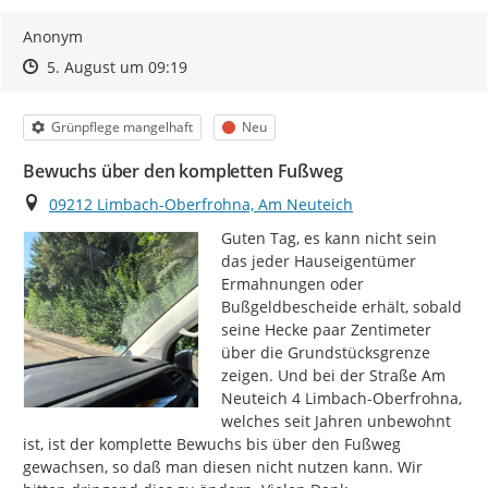
Anonym
Zeitpunkt des Erstellens
Zeitpunkt des Erstellens
Zur Äußerung
5. August um 09:19
Kategorie
Status
Grünpflege mangelhaft
Neu
Bewuchs über den kompletten Fußweg
Ort
09212 Limbach-Oberfrohna, Am Neuteich
Guten Tag, es kann nicht sein 
das jeder Hauseigentümer 
Ermahnungen oder 
Bußgeldbescheide erhält, sobald 
seine Hecke paar Zentimeter 
über die Grundstücksgrenze 
zeigen. Und bei der Straße Am 
Neuteich 4 Limbach-Oberfrohna, 
welches seit Jahren unbewohnt 
ist, ist der komplette Bewuchs bis über den Fußweg 
gewachsen, so daß man diesen nicht nutzen kann. Wir 