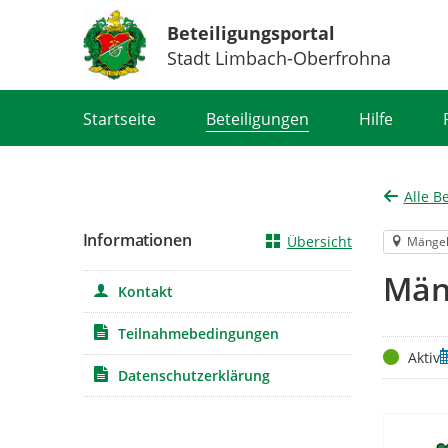
Beteiligungsportal
Stadt Limbach-Oberfrohna
Portalnavigation
Startseite
Beteiligungen
Hilfe
Alle B
Informationen
Übersicht
Mänge
Män
Kontakt
Teilnahmebedingungen
Status
Z
Aktiv
Datenschutzerklärung