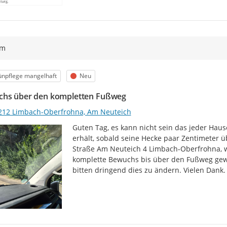
ym
egorie
Status
ünpflege mangelhaft
Neu
hs über den kompletten Fußweg
212 Limbach-Oberfrohna, Am Neuteich
Guten Tag, es kann nicht sein das jeder Ha
erhält, sobald seine Hecke paar Zentimeter ü
Straße Am Neuteich 4 Limbach-Oberfrohna, wel
komplette Bewuchs bis über den Fußweg gewa
bitten dringend dies zu ändern. Vielen Dank.