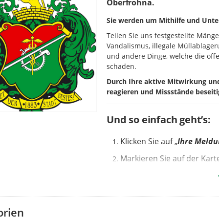
Oberfrohna.
Sie werden um Mithilfe und Unte
Teilen Sie uns festgestellte Mäng
Vandalismus, illegale Müllablage
und andere Dinge, welche die öffe
schaden.
Durch Ihre aktive Mitwirkung u
reagieren und Missstände beseiti
Und so einfach geht’s:
Klicken Sie auf „
Ihre Meld
Markieren Sie auf der Kar
kann auch genutzt werden).
Wählen Sie die passende
K
Betreff
benennen und
kur
orien