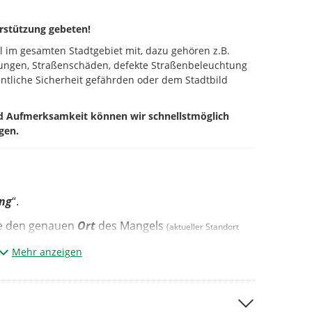
rstützung gebeten!
el im gesamten Stadtgebiet mit, dazu gehören z.B.
rungen, Straßenschäden, defekte Straßenbeleuchtung
ntliche Sicherheit gefährden oder dem Stadtbild
nd Aufmerksamkeit können wir schnellstmöglich
gen.
ung
“.
te den genauen
Ort
des Mangels
(aktueller Standort
Mehr anzeigen
ategorie
*¹
ze Beschreibung des Mangels.*²