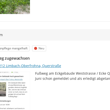
ym
egorie
Status
ünpflege mangelhaft
Neu
eg zugewachsen
212 Limbach-Oberfrohna, Querstraße
Fußweg am Eckgebäude Weststrasse / Ecke Q
Juni schon gemeldet und als erledigt abgetan?