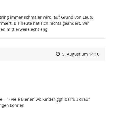
ring immer schmaler wird, auf Grund von Laub, 
iert. Bis heute hat sich nichts geändert. Wir 
en mittlerweile echt eng.
Zeitpunkt des Erstellens
Zeitpunkt des Erstellens
Zur Äußerung
5. August um 14:10
ee —> viele Bienen wo Kinder ggf. barfuß drauf 
ngen können.
