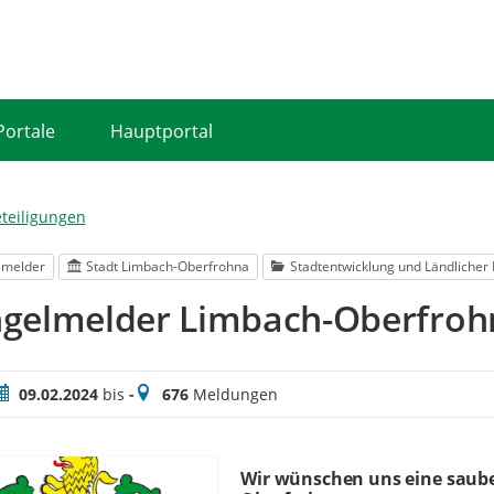
Portale
Hauptportal
eteiligungen
lmelder
Stadt Limbach-Oberfrohna
Stadtentwicklung und Ländliche
gelmelder Limbach-Oberfroh
eitraum
Meldungen
09.02.2024
bis
-
676
Meldungen
Wir wünschen uns eine saube