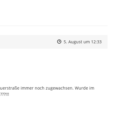
Zeitpunkt des Erstellens
Zeitpunkt des Erstellens
Zur Äußerung
5. August um 12:33
uerstraße immer noch zugewachsen. Wurde im 
??!!!