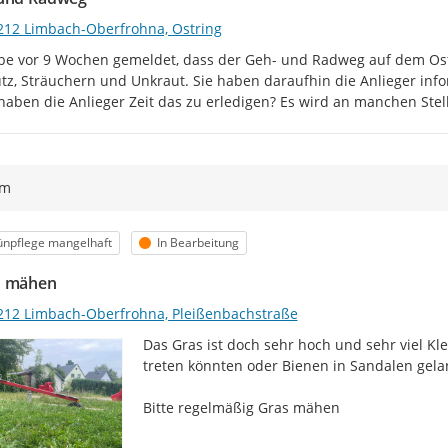
212 Limbach-Oberfrohna, Ostring
be vor 9 Wochen gemeldet, dass der Geh- und Radweg auf dem Ost
z, Sträuchern und Unkraut. Sie haben daraufhin die Anlieger inform
haben die Anlieger Zeit das zu erledigen? Es wird an manchen Stell
ym
egorie
Status
ünpflege mangelhaft
In Bearbeitung
n mähen
212 Limbach-Oberfrohna, Pleißenbachstraße
Das Gras ist doch sehr hoch und sehr viel Kl
treten könnten oder Bienen in Sandalen gela
Bitte regelmäßig Gras mähen