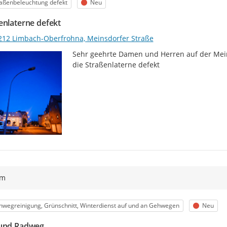
egorie
Status
aßenbeleuchtung defekt
Neu
Bitte beachten Sie, dass die
B
der Reihenfolge ihres Eingan
enlaterne defekt
des Mangels
erfolgt. Manche 
212 Limbach-Oberfrohna, Meinsdorfer Straße
schneller geprüft oder beho
Abstimmung, Rücksprache oder
Sehr geehrte Damen und Herren auf der Mei
die Straßenlaterne defekt
Vielen Dank für Ihre
ym
egorie
Status
wegreinigung, Grünschnitt, Winterdienst auf und an Gehwegen
Neu
und Radweg