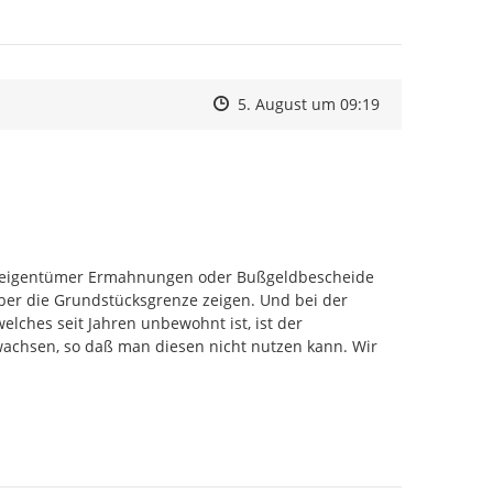
Zeitpunkt des Erstellens
Zeitpunkt des Erstellens
Zur Äußerung
5. August um 09:19
useigentümer Ermahnungen oder Bußgeldbescheide 
ber die Grundstücksgrenze zeigen. Und bei der 
ches seit Jahren unbewohnt ist, ist der 
chsen, so daß man diesen nicht nutzen kann. Wir 