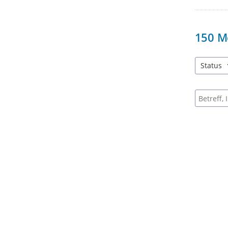
150
M
Status
4 Einträg
Suche na