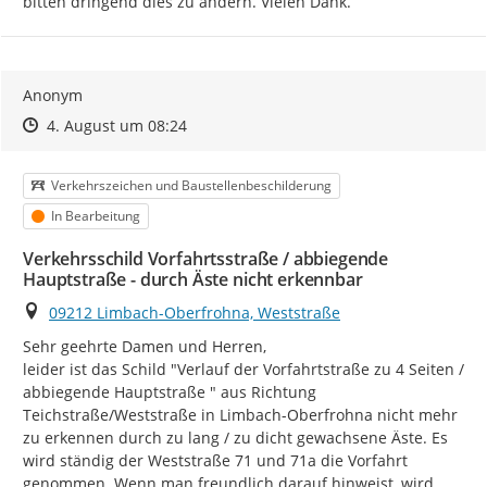
bitten dringend dies zu ändern. Vielen Dank.
Anonym
Zeitpunkt des Erstellens
Zeitpunkt des Erstellens
Zur Äußerung
4. August um 08:24
Kategorie
Verkehrszeichen und Baustellenbeschilderung
Status
In Bearbeitung
Verkehrsschild Vorfahrtsstraße / abbiegende
Hauptstraße - durch Äste nicht erkennbar
Ort
09212 Limbach-Oberfrohna, Weststraße
Sehr geehrte Damen und Herren,

leider ist das Schild "Verlauf der Vorfahrtstraße zu 4 Seiten / 
abbiegende Hauptstraße " aus Richtung 
Teichstraße/Weststraße in Limbach-Oberfrohna nicht mehr 
zu erkennen durch zu lang / zu dicht gewachsene Äste. Es 
wird ständig der Weststraße 71 und 71a die Vorfahrt 
genommen. Wenn man freundlich darauf hinweist, wird 