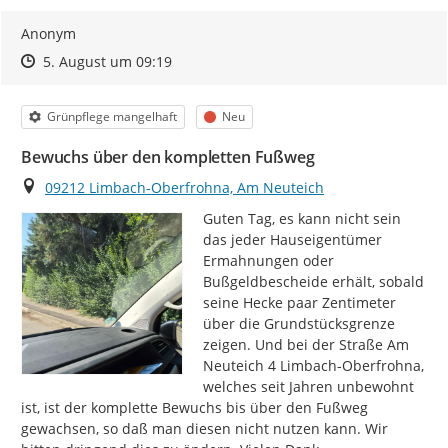
Anonym
Zeitpunkt des Erstellens
Zeitpunkt des Erstellens
Zur Äußerung
5. August um 09:19
Kategorie
Status
Grünpflege mangelhaft
Neu
Bewuchs über den kompletten Fußweg
Ort
09212 Limbach-Oberfrohna, Am Neuteich
Guten Tag, es kann nicht sein 
das jeder Hauseigentümer 
Ermahnungen oder 
Bußgeldbescheide erhält, sobald 
seine Hecke paar Zentimeter 
über die Grundstücksgrenze 
zeigen. Und bei der Straße Am 
Neuteich 4 Limbach-Oberfrohna, 
welches seit Jahren unbewohnt 
ist, ist der komplette Bewuchs bis über den Fußweg 
gewachsen, so daß man diesen nicht nutzen kann. Wir 