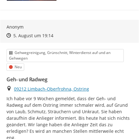
aktuellen Bearbeitungsstand einsehen.
Mängel, die den Status "geschlossen" oder "erledigt"
bekommen haben, werden noch 90 Tage angezeigt und
danach ausgeblendet, damit Liste und Karte
Anonym
übersichtlich bleiben. Bei der Gesamtzählung (unter
Zeitpunkt des Erstellens
Zeitpunkt des Erstellens
Zur Äußerung
5. August um 19:14
dem Titel) sind sie jedoch mit enthalten.
Bitte beachten Sie, dass die
Bearbeitung
der
Kategorie
Gehwegreinigung, Grünschnitt, Winterdienst auf und an
eingegangenen Meldungen
nicht in der Reihenfolge
Gehwegen
ihres Eingangs
, sondern
nach Dringlichkeit,
Status
Neu
Zuständigkeit und Art des Mangels
erfolgt. Manche
Anliegen können von der zuständigen Fachabteilung
Geh- und Radweg
schneller geprüft oder behoben werden, während
andere eine genauere Abstimmung, Rücksprache oder
Ort
09212 Limbach-Oberfrohna, Ostring
zusätzliche Schritte erfordern.
Ich habe vor 9 Wochen gemeldet, dass der Geh- und 
Radweg auf dem Ostring immer schmaler wird, auf Grund 
Vielen Dank für Ihre Mitwirkung!
von Laub, Schmutz, Sträuchern und Unkraut. Sie haben 
daraufhin die Anlieger informiert. Bis heute hat sich nichts 
geändert. Wir lange haben die Anlieger Zeit das zu 
erledigen? Es wird an manchen Stellen mittlerweile echt 
eng.