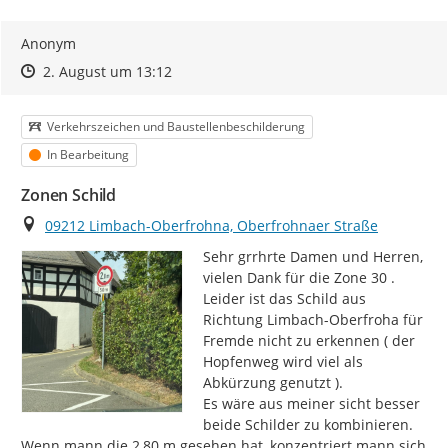
Anonym
Zeitpunkt des Erstellens
Zeitpunkt des Erstellens
Zur Äußerung
2. August um 13:12
Kategorie
Verkehrszeichen und Baustellenbeschilderung
Status
In Bearbeitung
Zonen Schild
Ort
09212 Limbach-Oberfrohna, Oberfrohnaer Straße
Sehr grrhrte Damen und Herren,

vielen Dank für die Zone 30 .

Leider ist das Schild aus 
Richtung Limbach-Oberfroha für 
Fremde nicht zu erkennen ( der 
Hopfenweg wird viel als 
Abkürzung genutzt ).

Es wäre aus meiner sicht besser 
beide Schilder zu kombinieren.

Wenn mann die 2,80 m gesehen hat, konzentriert mann sich 