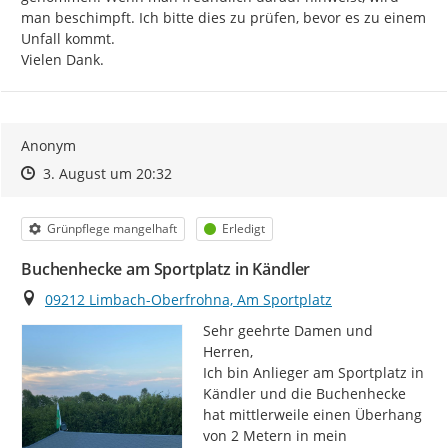
man beschimpft. Ich bitte dies zu prüfen, bevor es zu einem 
Unfall kommt.

Vielen Dank.
Anonym
Zeitpunkt des Erstellens
Zeitpunkt des Erstellens
Zur Äußerung
3. August um 20:32
Kategorie
Status
Grünpflege mangelhaft
Erledigt
Buchenhecke am Sportplatz in Kändler
Ort
09212 Limbach-Oberfrohna, Am Sportplatz
Sehr geehrte Damen und 
Herren,

Ich bin Anlieger am Sportplatz in 
Kändler und die Buchenhecke 
hat mittlerweile einen Überhang 
von 2 Metern in mein 