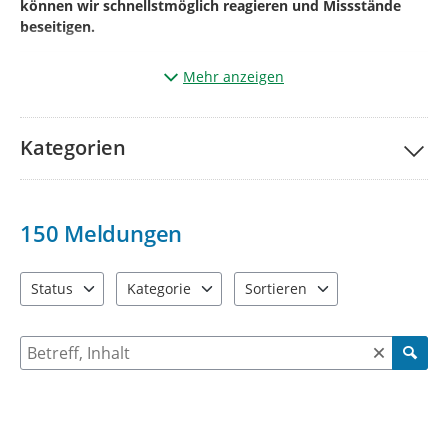
können wir schnellstmöglich reagieren und Missstände
beseitigen.
Mehr anzeigen
Und so einfach geht’s:
Klicken Sie auf „
Ihre Meldung
“.
Kategorien
Markieren Sie auf der Karte den genauen
Ort
des
Mangels
(aktueller Standort kann auch genutzt werden).
Wählen Sie die passende
Kategorie
*¹
150
Meldungen
Betreff
benennen und
kurze Beschreibung des
Mangels.*²
Status
Kategorie
Sortieren
4 Einträge verfügbar. Benutzen Sie "Pfeiltaste oben" und "Pfeil
13 Einträge verfügbar. Benutzen Sie "Pfeiltaste o
2 Einträge verfügbar. Benutzen 
Geben Sie bitte Ihre
Kontaktdaten
Name +
E-
Mailadresse
+ ggf. Telefonnummer
an
Suche nach Meldungen und Kommentaren
(diese werden
nicht veröffentlicht
und dienen der Rückfrage)
Fügen Sie wenn möglich über
(+)
ein
Bild
vom
Mangel
hinzu.
*³