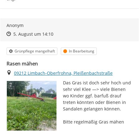
Anonym
Zeitpunkt des Erstellens
Zeitpunkt des Erstellens
Zur Äußerung
5. August um 14:10
Kategorie
Status
Grünpflege mangelhaft
In Bearbeitung
Rasen mähen
Ort
09212 Limbach-Oberfrohna, Pleißenbachstraße
Das Gras ist doch sehr hoch und 
sehr viel Klee —> viele Bienen 
wo Kinder ggf. barfuß drauf 
treten könnten oder Bienen in 
Sandalen gelangen können.

Bitte regelmäßig Gras mähen