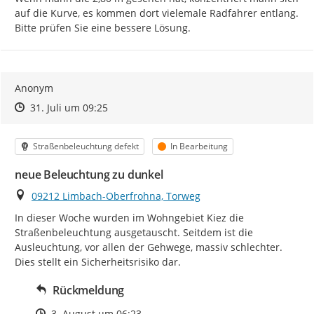
auf die Kurve, es kommen dort vielemale Radfahrer entlang.

Bitte prüfen Sie eine bessere Lösung.
Anonym
Zeitpunkt des Erstellens
Zeitpunkt des Erstellens
Zur Äußerung
31. Juli um 09:25
Kategorie
Status
Straßenbeleuchtung defekt
In Bearbeitung
neue Beleuchtung zu dunkel
Ort
09212 Limbach-Oberfrohna, Torweg
In dieser Woche wurden im Wohngebiet Kiez die 
Straßenbeleuchtung ausgetauscht. Seitdem ist die 
Ausleuchtung, vor allen der Gehwege, massiv schlechter. 
Dies stellt ein Sicherheitsrisiko dar.
Rückmeldung
Zeitpunkt des Erstellens
3. August um 06:23