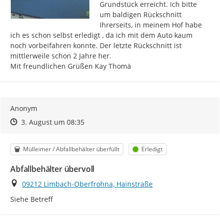
Grundstück erreicht. Ich bitte 
um baldigen Rückschnitt 
Ihrerseits, in meinem Hof habe 
ich es schon selbst erledigt , da ich mit dem Auto kaum 
noch vorbeifahren konnte. Der letzte Rückschnitt ist 
mittlerweile schon 2 Jahre her.

Mit freundlichen Grüßen Kay Thomä
Anonym
Zeitpunkt des Erstellens
Zeitpunkt des Erstellens
Zur Äußerung
3. August um 08:35
Kategorie
Status
Mülleimer / Abfallbehälter überfüllt
Erledigt
Abfallbehälter übervoll
Ort
09212 Limbach-Oberfrohna, Hainstraße
Siehe Betreff