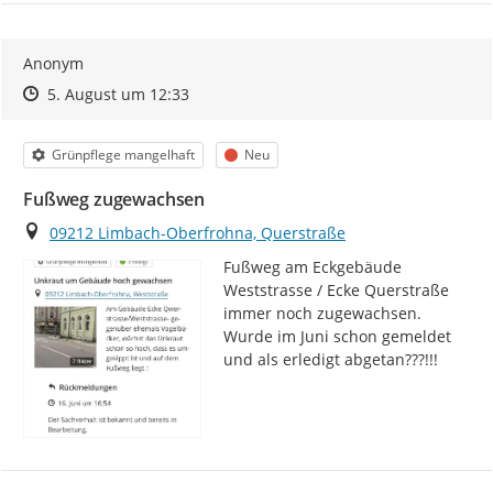
Anonym
Zeitpunkt des Erstellens
Zeitpunkt des Erstellens
Zur Äußerung
5. August um 12:33
Kategorie
Status
Grünpflege mangelhaft
Neu
Fußweg zugewachsen
Ort
09212 Limbach-Oberfrohna, Querstraße
Fußweg am Eckgebäude 
Weststrasse / Ecke Querstraße 
immer noch zugewachsen. 
Wurde im Juni schon gemeldet 
und als erledigt abgetan???!!!