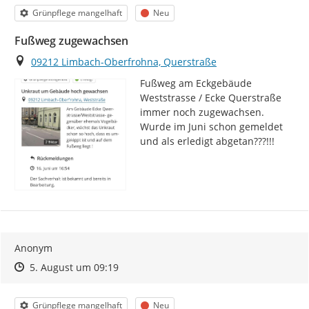
Kategorie
Status
Grünpflege mangelhaft
Neu
Fußweg zugewachsen
Ort
09212 Limbach-Oberfrohna, Querstraße
Fußweg am Eckgebäude 
Weststrasse / Ecke Querstraße 
immer noch zugewachsen. 
Wurde im Juni schon gemeldet 
und als erledigt abgetan???!!!
Anonym
Zeitpunkt des Erstellens
Zeitpunkt des Erstellens
Zur Äußerung
5. August um 09:19
Kategorie
Status
Grünpflege mangelhaft
Neu