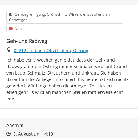
Kategorie
Gehwegreinigung, Grünschnitt, Winterdienst auf und an
Gehwegen
Status
Neu
Geh- und Radweg
Ort
09212 Limbach-Oberfrohna, Ostring
Ich habe vor 9 Wochen gemeldet, dass der Geh- und 
Radweg auf dem Ostring immer schmaler wird, auf Grund 
von Laub, Schmutz, Sträuchern und Unkraut. Sie haben 
daraufhin die Anlieger informiert. Bis heute hat sich nichts 
geändert. Wir lange haben die Anlieger Zeit das zu 
erledigen? Es wird an manchen Stellen mittlerweile echt 
eng.
Anonym
Zeitpunkt des Erstellens
Zeitpunkt des Erstellens
Zur Äußerung
5. August um 14:10