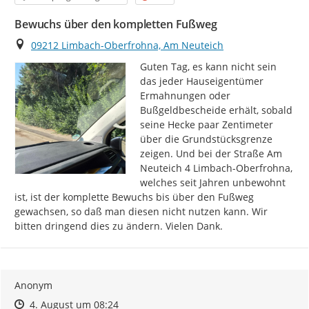
Bewuchs über den kompletten Fußweg
Ort
09212 Limbach-Oberfrohna, Am Neuteich
Guten Tag, es kann nicht sein 
das jeder Hauseigentümer 
Ermahnungen oder 
Bußgeldbescheide erhält, sobald 
seine Hecke paar Zentimeter 
über die Grundstücksgrenze 
zeigen. Und bei der Straße Am 
Neuteich 4 Limbach-Oberfrohna, 
welches seit Jahren unbewohnt 
ist, ist der komplette Bewuchs bis über den Fußweg 
gewachsen, so daß man diesen nicht nutzen kann. Wir 
bitten dringend dies zu ändern. Vielen Dank.
Anonym
Zeitpunkt des Erstellens
Zeitpunkt des Erstellens
Zur Äußerung
4. August um 08:24