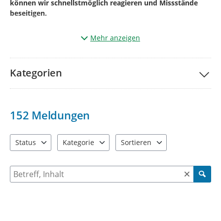
können wir schnellstmöglich reagieren und Missstände
beseitigen.
Mehr anzeigen
Und so einfach geht’s:
Klicken Sie auf „
Ihre Meldung
“.
Kategorien
Markieren Sie auf der Karte den genauen
Ort
des
Mangels
(aktueller Standort kann auch genutzt werden).
Wählen Sie die passende
Kategorie
*¹
152
Meldungen
Betreff
benennen und
kurze Beschreibung des
Mangels.*²
Status
Kategorie
Sortieren
4 Einträge verfügbar. Benutzen Sie "Pfeiltaste oben" und "Pfeil
13 Einträge verfügbar. Benutzen Sie "Pfeiltaste o
2 Einträge verfügbar. Benutzen 
Geben Sie bitte Ihre
Kontaktdaten
Name +
E-
Mailadresse
+ ggf. Telefonnummer
an
Suche nach Meldungen und Kommentaren
(diese werden
nicht veröffentlicht
und dienen der Rückfrage)
Fügen Sie wenn möglich über
(+)
ein
Bild
vom
Mangel
hinzu.
*³