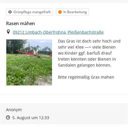
Kategorie
Status
Grünpflege mangelhaft
In Bearbeitung
Rasen mähen
Ort
09212 Limbach-Oberfrohna, Pleißenbachstraße
Das Gras ist doch sehr hoch und 
sehr viel Klee —> viele Bienen 
wo Kinder ggf. barfuß drauf 
treten könnten oder Bienen in 
Sandalen gelangen können.

Bitte regelmäßig Gras mähen
Anonym
Zeitpunkt des Erstellens
Zeitpunkt des Erstellens
Zur Äußerung
5. August um 12:33