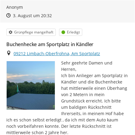
Anonym
Zeitpunkt des Erstellens
Zeitpunkt des Erstellens
Zur Äußerung
3. August um 20:32
Kategorie
Status
Grünpflege mangelhaft
Erledigt
Buchenhecke am Sportplatz in Kändler
Ort
09212 Limbach-Oberfrohna, Am Sportplatz
Sehr geehrte Damen und 
Herren,

Ich bin Anlieger am Sportplatz in 
Kändler und die Buchenhecke 
hat mittlerweile einen Überhang 
von 2 Metern in mein 
Grundstück erreicht. Ich bitte 
um baldigen Rückschnitt 
Ihrerseits, in meinem Hof habe 
ich es schon selbst erledigt , da ich mit dem Auto kaum 
noch vorbeifahren konnte. Der letzte Rückschnitt ist 
mittlerweile schon 2 Jahre her.
