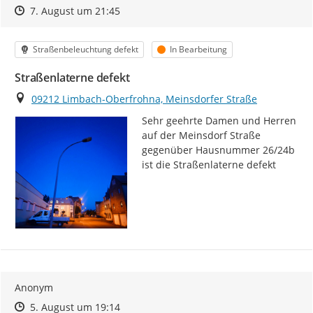
Zeitpunkt des Erstellens
Zeitpunkt des Erstellens
Zur Äußerung
7. August um 21:45
Kategorie
Status
Straßenbeleuchtung defekt
In Bearbeitung
Straßenlaterne defekt
Ort
09212 Limbach-Oberfrohna, Meinsdorfer Straße
Sehr geehrte Damen und Herren 
auf der Meinsdorf Straße 
gegenüber Hausnummer 26/24b 
ist die Straßenlaterne defekt
Anonym
Zeitpunkt des Erstellens
Zeitpunkt des Erstellens
Zur Äußerung
5. August um 19:14