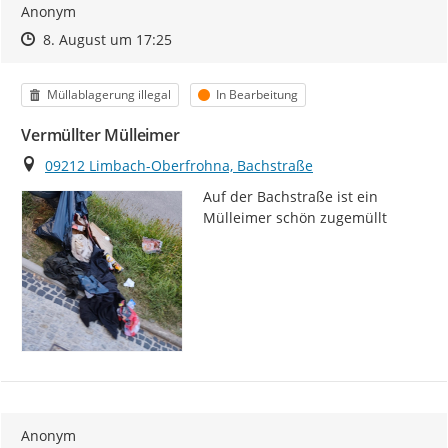
Anonym
Zeitpunkt des Erstellens
Zeitpunkt des Erstellens
Zur Äußerung
8. August um 17:25
Kategorie
Status
Müllablagerung illegal
In Bearbeitung
Vermüllter Mülleimer
Ort
09212 Limbach-Oberfrohna, Bachstraße
Auf der Bachstraße ist ein 
Mülleimer schön zugemüllt
Anonym