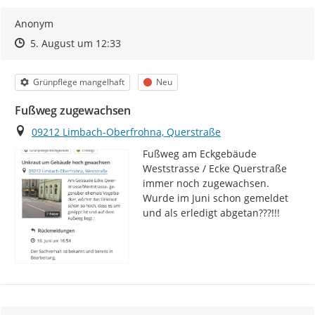
Anonym
Zeitpunkt des Erstellens
Zeitpunkt des Erstellens
Zur Äußerung
5. August um 12:33
Kategorie
Status
Grünpflege mangelhaft
Neu
Fußweg zugewachsen
Ort
09212 Limbach-Oberfrohna, Querstraße
Fußweg am Eckgebäude 
Weststrasse / Ecke Querstraße 
immer noch zugewachsen. 
Wurde im Juni schon gemeldet 
und als erledigt abgetan???!!!