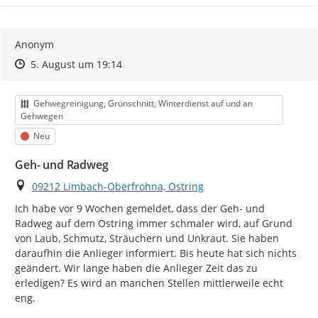
Anonym
Zeitpunkt des Erstellens
Zeitpunkt des Erstellens
Zur Äußerung
5. August um 19:14
Kategorie
Gehwegreinigung, Grünschnitt, Winterdienst auf und an
Gehwegen
Status
Neu
Geh- und Radweg
Ort
09212 Limbach-Oberfrohna, Ostring
Ich habe vor 9 Wochen gemeldet, dass der Geh- und 
Radweg auf dem Ostring immer schmaler wird, auf Grund 
von Laub, Schmutz, Sträuchern und Unkraut. Sie haben 
daraufhin die Anlieger informiert. Bis heute hat sich nichts 
geändert. Wir lange haben die Anlieger Zeit das zu 
erledigen? Es wird an manchen Stellen mittlerweile echt 
eng.