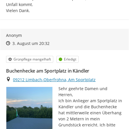
Unfall kommt.

Vielen Dank.
Anonym
Zeitpunkt des Erstellens
Zeitpunkt des Erstellens
Zur Äußerung
3. August um 20:32
Kategorie
Status
Grünpflege mangelhaft
Erledigt
Buchenhecke am Sportplatz in Kändler
Ort
09212 Limbach-Oberfrohna, Am Sportplatz
Sehr geehrte Damen und 
Herren,

Ich bin Anlieger am Sportplatz in 
Kändler und die Buchenhecke 
hat mittlerweile einen Überhang 
von 2 Metern in mein 
Grundstück erreicht. Ich bitte 