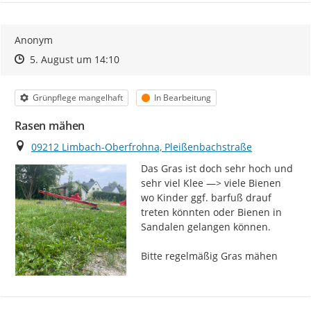
Anonym
Zeitpunkt des Erstellens
Zeitpunkt des Erstellens
Zur Äußerung
5. August um 14:10
Kategorie
Status
Grünpflege mangelhaft
In Bearbeitung
Rasen mähen
Ort
09212 Limbach-Oberfrohna, Pleißenbachstraße
Das Gras ist doch sehr hoch und 
sehr viel Klee —> viele Bienen 
wo Kinder ggf. barfuß drauf 
treten könnten oder Bienen in 
Sandalen gelangen können.

Bitte regelmäßig Gras mähen