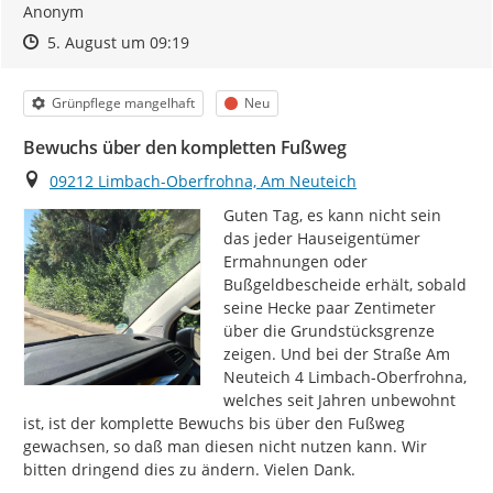
Anonym
Zeitpunkt des Erstellens
Zeitpunkt des Erstellens
Zur Äußerung
5. August um 09:19
Kategorie
Status
Grünpflege mangelhaft
Neu
Bewuchs über den kompletten Fußweg
Ort
09212 Limbach-Oberfrohna, Am Neuteich
Guten Tag, es kann nicht sein 
das jeder Hauseigentümer 
Ermahnungen oder 
Bußgeldbescheide erhält, sobald 
seine Hecke paar Zentimeter 
über die Grundstücksgrenze 
zeigen. Und bei der Straße Am 
Neuteich 4 Limbach-Oberfrohna, 
welches seit Jahren unbewohnt 
ist, ist der komplette Bewuchs bis über den Fußweg 
gewachsen, so daß man diesen nicht nutzen kann. Wir 
bitten dringend dies zu ändern. Vielen Dank.