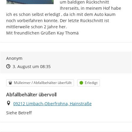
um baldigen Rückschnitt 
Ihrerseits, in meinem Hof habe 
ich es schon selbst erledigt , da ich mit dem Auto kaum 
noch vorbeifahren konnte. Der letzte Rückschnitt ist 
mittlerweile schon 2 Jahre her.

Mit freundlichen Grüßen Kay Thomä
Anonym
Zeitpunkt des Erstellens
Zeitpunkt des Erstellens
Zur Äußerung
3. August um 08:35
Kategorie
Status
Mülleimer / Abfallbehälter überfüllt
Erledigt
Abfallbehälter übervoll
Ort
09212 Limbach-Oberfrohna, Hainstraße
Siehe Betreff