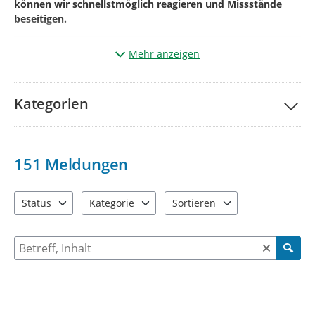
können wir schnellstmöglich reagieren und Missstände
beseitigen.
Mehr anzeigen
Und so einfach geht’s:
Klicken Sie auf „
Ihre Meldung
“.
Kategorien
Markieren Sie auf der Karte den genauen
Ort
des
Mangels
(aktueller Standort kann auch genutzt werden).
Wählen Sie die passende
Kategorie
*¹
151
Meldungen
Betreff
benennen und
kurze Beschreibung des
Mangels.*²
Status
Kategorie
Sortieren
4 Einträge verfügbar. Benutzen Sie "Pfeiltaste oben" und "Pfeil
13 Einträge verfügbar. Benutzen Sie "Pfeiltaste o
2 Einträge verfügbar. Benutzen 
Geben Sie bitte Ihre
Kontaktdaten
Name +
E-
Mailadresse
+ ggf. Telefonnummer
an
Suche nach Meldungen und Kommentaren
(diese werden
nicht veröffentlicht
und dienen der Rückfrage)
Fügen Sie wenn möglich über
(+)
ein
Bild
vom
Mangel
hinzu.
*³