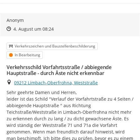
Anonym
Zeitpunkt des Erstellens
Zeitpunkt des Erstellens
Zur Äußerung
4. August um 08:24
Kategorie
Verkehrszeichen und Baustellenbeschilderung
Status
In Bearbeitung
Verkehrsschild Vorfahrtsstraße / abbiegende
Hauptstraße - durch Äste nicht erkennbar
Ort
09212 Limbach-Oberfrohna, Weststraße
Sehr geehrte Damen und Herren,

leider ist das Schild "Verlauf der Vorfahrtstraße zu 4 Seiten / 
abbiegende Hauptstraße " aus Richtung 
Teichstraße/Weststraße in Limbach-Oberfrohna nicht mehr 
zu erkennen durch zu lang / zu dicht gewachsene Äste. Es 
wird ständig der Weststraße 71 und 71a die Vorfahrt 
genommen. Wenn man freundlich darauf hinweist, wird 
man beschimpft. Ich bitte dies zu prüfen, bevor es zu einem 