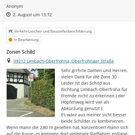
Anonym
Zeitpunkt des Erstellens
Zeitpunkt des Erstellens
Zur Äußerung
2. August um 13:12
Kategorie
Verkehrszeichen und Baustellenbeschilderung
Status
In Bearbeitung
Zonen Schild
Ort
09212 Limbach-Oberfrohna, Oberfrohnaer Straße
Sehr grrhrte Damen und Herren,

vielen Dank für die Zone 30 .

Leider ist das Schild aus 
Richtung Limbach-Oberfroha für 
Fremde nicht zu erkennen ( der 
Hopfenweg wird viel als 
Abkürzung genutzt ).

Es wäre aus meiner sicht besser 
beide Schilder zu kombinieren.

Wenn mann die 2,80 m gesehen hat, konzentriert mann sich 
auf die Kurve, es kommen dort vielemale Radfahrer entlang.
