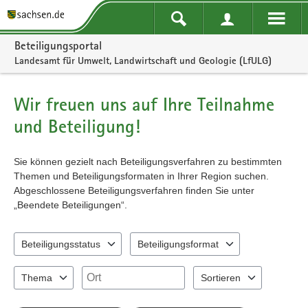
Portalnavigation
Beteiligungsportal
Landesamt für Umwelt, Landwirtschaft und Geologie (LfULG)
Wir freuen uns auf Ihre Teilnahme
und Beteiligung!
Sie können gezielt nach Beteiligungsverfahren zu bestimmten
Themen und Beteiligungsformaten in Ihrer Region suchen.
Abgeschlossene Beteiligungsverfahren finden Sie unter
„Beendete Beteiligungen“.
Beteiligungsstatus
Beteiligungsformat
2 Einträge verfügbar. Benutzen Sie "Pfeiltaste oben" und "Pfeiltast
3 Einträge verfügbar. Benutzen Sie "Pfeil
Ort
Thema
Sortieren
7 Einträge verfügbar. Benutzen Sie "Pfeiltaste oben" und "Pfeiltast
2 Einträge verfügbar. Benu