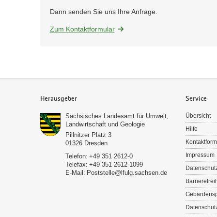
Dann senden Sie uns Ihre Anfrage.
Zum Kontaktformular
Service
Herausgeber
Service
Sächsisches Landesamt für Umwelt,
Übersicht
Landwirtschaft und Geologie
Hilfe
Pillnitzer Platz 3
Kontaktform
01326
Dresden
Impressum
Telefon:
+49 351 2612-0
Telefax:
+49 351 2612-1099
Datenschut
E-Mail:
Poststelle­­@lfulg.sachsen.de
Barrierefrei
Gebärdens
Datenschutz