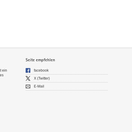
Seite empfehlen
t ein
facebook
es
X (Twitter)
E-Mail