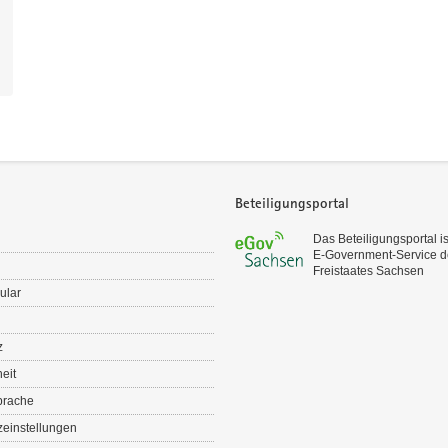
Beteiligungsportal
Das Beteiligungsportal is
E‑Government-Service d
Freistaates Sachsen
ular
z
heit
prache
einstellungen