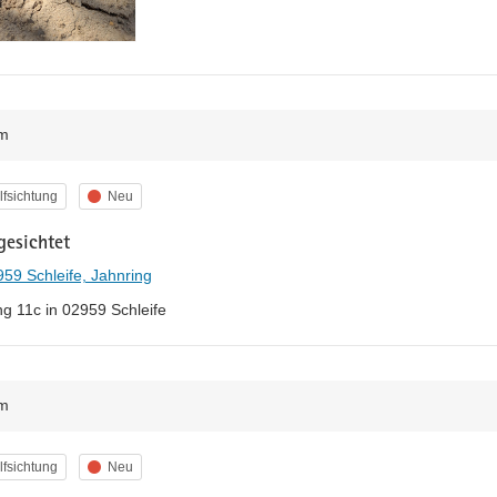
m
egorie
Status
fsichtung
Neu
gesichtet
59 Schleife, Jahnring
ng 11c in 02959 Schleife
m
egorie
Status
fsichtung
Neu