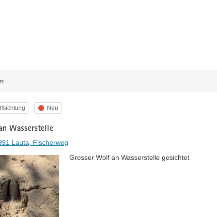
m
egorie
Status
fsichtung
Neu
an Wasserstelle
991 Lauta, Fischerweg
Grosser Wolf an Wasserstelle gesichtet