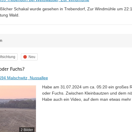
licher Schakal wurde gesehen in Trebendorf, Zur Windmühle um 22:18 U
htung Wald.
m
egorie
Status
fsichtung
Neu
oder Fuchs?
94 Malschwitz, Nussallee
Habe am 31.07.2024 um ca. 05:20 ein großes Raub
oder Fuchs. Zwischen Kleinbautzen und dem nör
Habe auch ein Video, auf dem man etwas mehr 
2 Bilder