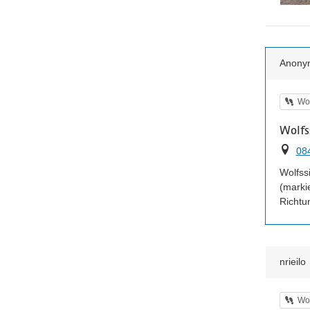
Anony
Kat
Wol
Wolfs
Ort
08
Wolfss
(marki
Richtu
nrieilo
Kat
Wol