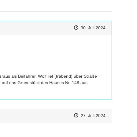
Zeitpunkt des Erstellens
Zeitpunkt des Erstellens
Zur Äußerung
30. Juli 2024
us als Beifahrer. Wolf lief (trabend) über Straße 
f auf das Grundstück des Hauses Nr. 148 aus 
Zeitpunkt des Erstellens
Zeitpunkt des Erstellens
Zur Äußerung
27. Juli 2024