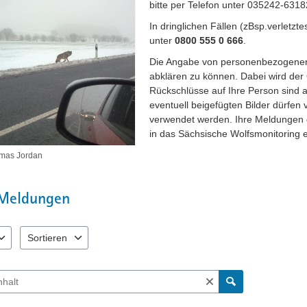
bitte per Telefon unter 035242-6318
In dringlichen Fällen (zBsp.verletzte
unter
0800 555 0 666
.
Die Angabe von personenbezogenen 
abklären zu können. Dabei wird der 
Rückschlüsse auf Ihre Person sind 
eventuell beigefügten Bilder dürfen
verwendet werden. Ihre Meldungen g
in das Sächsische Wolfsmonitoring e
omas Jordan
Meldungen
Sortieren
 verfügbar. Benutzen Sie "Pfeiltaste oben" und "Pfeiltaste unten" zum N
2 Einträge verfügbar. Benutzen Sie "Pfeiltaste oben" und "Pfeiltas
ch Meldungen und Kommentaren