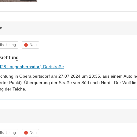
m
egorie
Status
fsichtung
Neu
sichtung
428 Langenbernsdorf, Dorfstraße
ichtung in Oberalbertsdorf am 27.07.2024 um 23:35, aus einem Auto hera
erter Punkt). Überquerung der Straße von Süd nach Nord.  Der Wolf lie
ng der Teiche.
egorie
Status
fsichtung
Neu