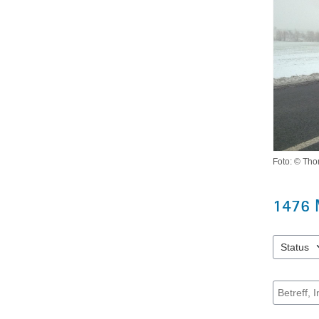
Foto: © Th
1476
Status
2 Einträge
Suche na