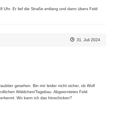
hr. Er lief die Straße entlang und dann übers Feld 
Zeitpunkt des Erstellens
Zeitpunkt des Erstellens
Zur Äußerung
31. Juli 2024
tier gesehen. Bin mir leider nicht sicher, ob Wolf 
dlichen Wäldchen/Tagebau. Abgeerntetes Feld.

erkennt. Wo kann ich das hinschicken?