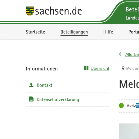
Betei
Lande
Portalnavigation
Startseite
Beteiligungen
Hilfe
Porta
Alle Be
Informationen
Übersicht
Meldev
Meld
Kontakt
Datenschutzerklärung
Status
Z
Aktiv