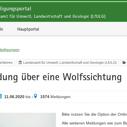
ligungsportal
samt für Umwelt, Landwirtschaft und Geologie (LfULG)
le
Hauptportal
teiligungen
erfahren
Landesamt für Umwelt, Landwirtschaft und Geologie (LfULG)
ung über eine Wolfssichtung
eitraum
Meldungen
11.08.2020
bis
-
1574
Meldungen
Bitte nutzen Sie die Option der Onl
Alle weiteren Meldungen wie zum B