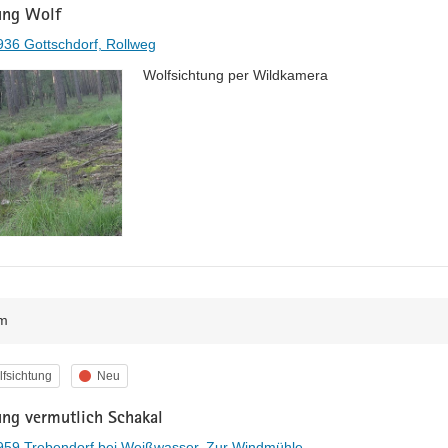
ung Wolf
36 Gottschdorf, Rollweg
Wolfsichtung per Wildkamera
m
egorie
Status
fsichtung
Neu
ung vermutlich Schakal
959 Trebendorf bei Weißwasser, Zur Windmühle