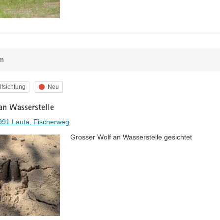
m
egorie
Status
fsichtung
Neu
an Wasserstelle
991 Lauta, Fischerweg
Grosser Wolf an Wasserstelle gesichtet