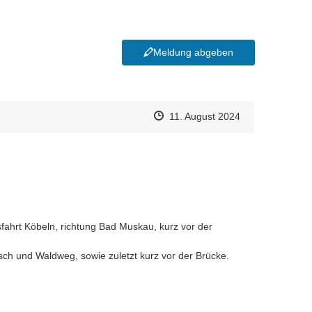
Meldung abgeben
Zeitpunkt des Erstellens
Zeitpunkt des Erstellens
Zur Äußerung
11. August 2024
ahrt Köbeln, richtung Bad Muskau, kurz vor der 
sch und Waldweg, sowie zuletzt kurz vor der Brücke.