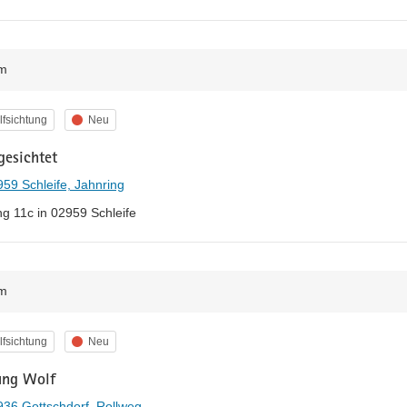
m
egorie
Status
fsichtung
Neu
gesichtet
59 Schleife, Jahnring
ng 11c in 02959 Schleife
m
egorie
Status
fsichtung
Neu
ung Wolf
36 Gottschdorf, Rollweg