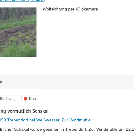
Wolfsichtung per Wildkamera
m
egorie
Status
fsichtung
Neu
ung vermutlich Schakal
959 Trebendorf bei Weißwasser, Zur Windmühle
licher Schakal wurde gesehen in Trebendorf, Zur Windmühle um 22:18 U