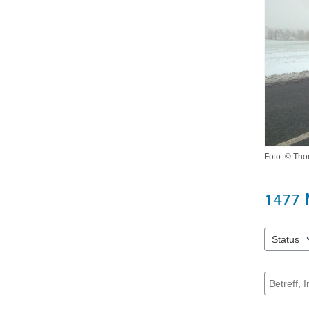
Foto: © Th
1477
Status
2 Einträge
Suche na