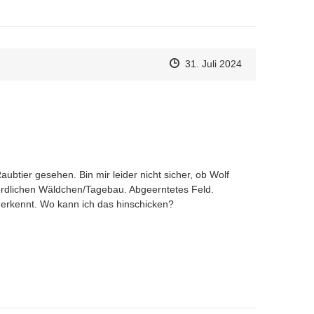
Zeitpunkt des Erstellens
Zeitpunkt des Erstellens
Zur Äußerung
31. Juli 2024
tier gesehen. Bin mir leider nicht sicher, ob Wolf 
dlichen Wäldchen/Tagebau. Abgeerntetes Feld.

erkennt. Wo kann ich das hinschicken?