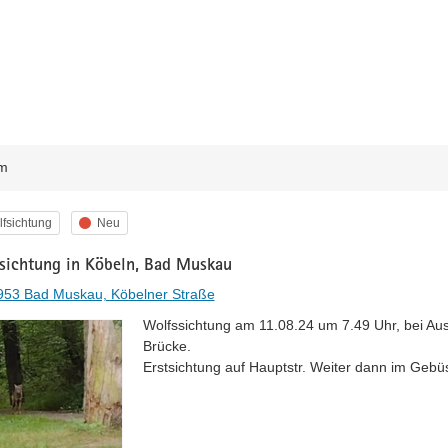
m
egorie
Status
fsichtung
Neu
sichtung in Köbeln, Bad Muskau
953 Bad Muskau, Köbelner Straße
Wolfssichtung am 11.08.24 um 7.49 Uhr, bei Ausf
Brücke.

Erstsichtung auf Hauptstr. Weiter dann im Gebü