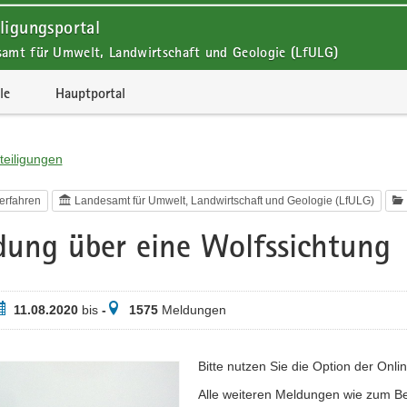
ligungsportal
samt für Umwelt, Landwirtschaft und Geologie (LfULG)
le
Hauptportal
teiligungen
erfahren
Landesamt für Umwelt, Landwirtschaft und Geologie (LfULG)
ung über eine Wolfssichtung
eitraum
Meldungen
11.08.2020
bis
-
1575
Meldungen
Bitte nutzen Sie die Option der Onl
Alle weiteren Meldungen wie zum B