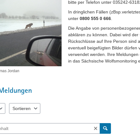
bitte per Telefon unter 035242-6318
In dringlichen Fällen (zBsp.verletzte
unter
0800 555 0 666
.
Die Angabe von personenbezogenen 
abklären zu können. Dabei wird der 
Rückschlüsse auf Ihre Person sind 
eventuell beigefügten Bilder dürfen
verwendet werden. Ihre Meldungen g
in das Sächsische Wolfsmonitoring e
omas Jordan
Meldungen
Sortieren
 verfügbar. Benutzen Sie "Pfeiltaste oben" und "Pfeiltaste unten" zum N
2 Einträge verfügbar. Benutzen Sie "Pfeiltaste oben" und "Pfeiltas
ch Meldungen und Kommentaren