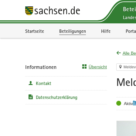
Betei
Lande
Portalnavigation
Startseite
Beteiligungen
Hilfe
Porta
Alle Be
Informationen
Übersicht
Meldev
Meld
Kontakt
Datenschutzerklärung
Status
Z
Aktiv