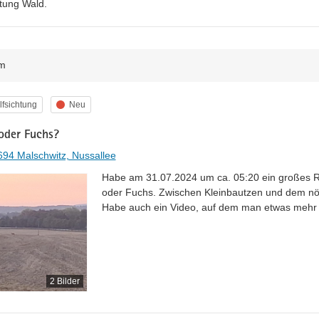
htung Wald.
m
egorie
Status
fsichtung
Neu
oder Fuchs?
94 Malschwitz, Nussallee
Habe am 31.07.2024 um ca. 05:20 ein großes Raub
oder Fuchs. Zwischen Kleinbautzen und dem nör
Habe auch ein Video, auf dem man etwas mehr 
2 Bilder