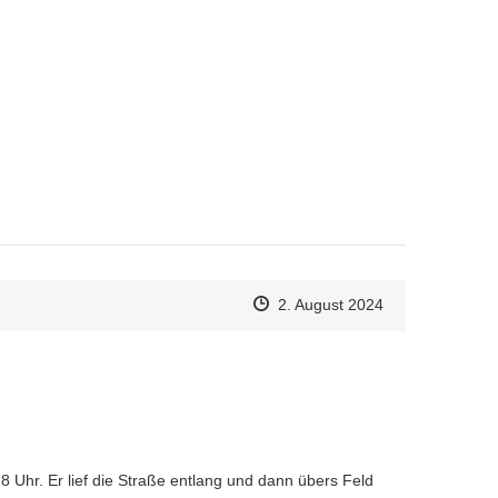
Zeitpunkt des Erstellens
Zeitpunkt des Erstellens
Zur Äußerung
2. August 2024
hr. Er lief die Straße entlang und dann übers Feld 