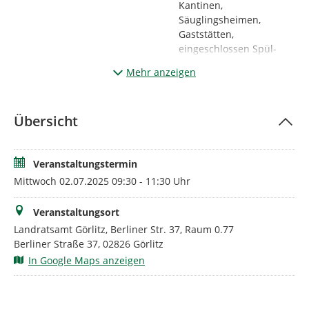
Kantinen,
Säuglingsheimen,
Gaststätten,
eingeschlossen Spül-
und Reinigungskräfte
Mehr anzeigen
Veranstalter von
Kochkursen
Pflegepersonal in
Übersicht
Heimen,
Krankenhäusern,
ambulanten
Veranstaltungstermin
Pflegediensten,
Tagespflegen und
Mittwoch 02.07.2025 09:30 - 11:30 Uhr
vergleichbaren
Einrichtungen, welches
Veranstaltungsort
auch in der Küche
Landratsamt Görlitz, Berliner Str. 37, Raum 0.77
arbeitet und nicht nur
Berliner Straße 37, 02826 Görlitz
das fertige Essen
In Google Maps anzeigen
verteilt, portioniert und
beim Verzehr hilft
Lehrer in