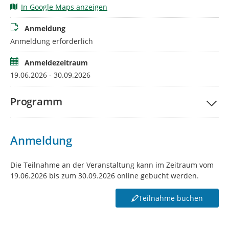
In Google Maps anzeigen
Jugendamt des Landkreises Görlitz und
Anmeldung
Netzwerkbüro Kinderschutz und Frühe Hilfen im Landkreis
Anmeldung erforderlich
Görlitz, Tierra - Eine Welt e.V.
An der Veranstaltung wirken mit:
Anmeldezeitraum
19.06.2026 - 30.09.2026
Klinik für Kinder- und Jugendmedizin, Städtisches Klinikum
Görlitz gGmbH und
Programm
Landeskoordinierungsstelle Medizinischer Kinderschutz,
Sächsische Landesärztekammer
Anmeldung
Die Teilnahme an der Veranstaltung kann im Zeitraum vom
19.06.2026 bis zum 30.09.2026 online gebucht werden.
Teilnahme buchen