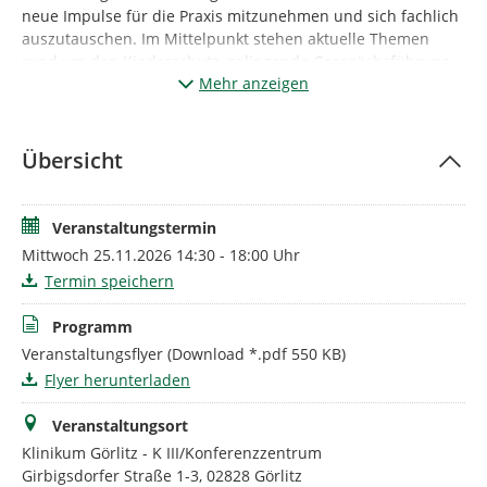
neue Impulse für die Praxis mitzunehmen und sich fachlich
auszutauschen. Im Mittelpunkt stehen aktuelle Themen
rund um den Kinderschutz, gelingende Gesprächsführung
Mehr anzeigen
mit Eltern bei Verdacht auf Kindeswohlgefährdung,
praxisnahe Beispiele und wann die Vermittlung in Angebote
der Frühen Hilfen sinnvoll sein kann.
Übersicht
Darüber hinaus wird über die Möglichkeit der
Unterstützung in Form einer Beratung durch eine insoweit
erfahrene Fachkraft informiert als auch die wichtige
Veranstaltungstermin
Zusammenarbeit mit dem Jugendamt (insb. dem ASD) und
Mittwoch 25.11.2026 14:30 - 18:00 Uhr
weiteren Akteurinnen und Akteuren im beruflichen Alltag
beleuchtet.
Termin speichern
Neben fachlichen Impulsen bietet die Pausenzeit Raum für
Programm
kollegialen Austausch, Vernetzung und anregende
Veranstaltungsflyer
(Download *.pdf 550 KB)
Gespräche.
Flyer herunterladen
Die Teilnahme ist kostenfrei und den Praxen im Landkreis
Görlitz vorbehalten.
Veranstaltungsort
Wir freuen uns auf Ihr Kommen!
Klinikum Görlitz - K III/Konferenzzentrum
Girbigsdorfer Straße 1-3, 02828 Görlitz
Veranstalter des Fachtags sind: