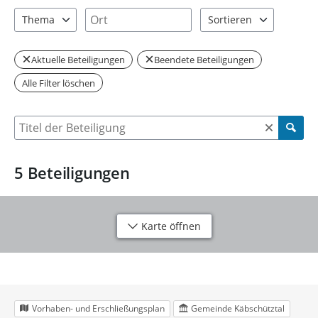
2 Einträge verfügbar. Benutzen Sie "Pfeiltaste oben" und "Pfeil
1 Einträge verfügbar. Benutzen Sie "P
Ort
Thema
Sortieren
1 Einträge verfügbar. Benutzen Sie "Pfeiltaste oben" und "Pfeil
2 Einträge verfügbar. Be
Aktuelle Beteiligungen
Beendete Beteiligungen
Alle Filter löschen
Suche nach Beteiligung
5
Beteiligungen
Karte öffnen
Vorhaben- und Erschließungsplan
Gemeinde Käbschütztal