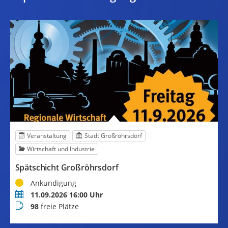
Veranstaltung
Stadt Großröhrsdorf
Wirtschaft und Industrie
Spätschicht Großröhrsdorf
T
Status
S
Ankündigung
Termin
Z
11.09.2026 16:00 Uhr
Buchungsstatus
98
freie Plätze