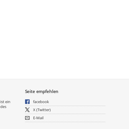
Seite empfehlen
ist ein
facebook
 des
X (Twitter)
E-Mail