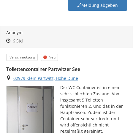
Meldung abgeben
Anonym
Zeitpunkt des Erstellens
Zeitpunkt des Erstellens
Zur Äußerung
6 Std
Kategorie
Status
Verschmutzung
Neu
Toilettencontainer Partwitzer See
Ort
02979 Klein Partwitz, Hohe Düne
Der WC Container ist in einem 
sehr schlechten Zustand. Von 
insgesamt 5 Toiletten 
funktionieren 2. Und das in der 
Hauptsaison. Zudem ist der 
Container sehr verdreckt und 
wird offensichtlich nicht 
regelmäßig gereinigt.
