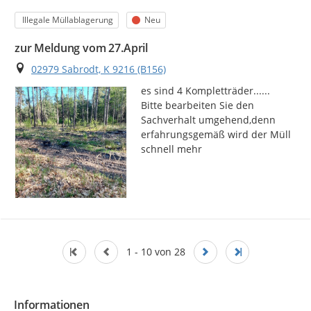
Kategorie
Status
Illegale Müllablagerung
Neu
zur Meldung vom 27.April
Ort
02979 Sabrodt, K 9216 (B156)
es sind 4 Kompletträder......

Bitte bearbeiten Sie den 
Sachverhalt umgehend,denn 
erfahrungsgemäß wird der Müll 
schnell mehr
1 - 10 von 28
Informationen