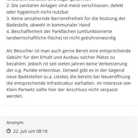
2. Die sanitären Anlagen sind meist verschlossen, defekt 
oder hygienisch nicht nutzbar

3. Keine annähernde Barrierefreiheit für die Nutzung der 
Badestelle, obwohl in kommunaler Hand

4. Beschaffenheit der Parkflächen (umfunktionierte 
landwirtschaftliche Fläche) ist nicht gebührenwürdig

Als Besucher ist man auch gerne Bereit eine entsprechende 
Gebühr für den Erhalt und Ausbau solcher Plätze zu 
bezahlen. Jedoch ist seit vielen Jahren keine Verbesserung 
der o.g. Punkte erkennbar. Derweil gibt es in der Gegend 
neue Badestellen (u.a. Lieske), die bereits bei Neueröffnung 
die entsprechende Infrastruktur vorhalten. Im Interesse von 
Klein Partwitz sollte hier der Anschluss nicht verpasst 
werden.
Anonym
Zeitpunkt des Erstellens
Zeitpunkt des Erstellens
Zur Äußerung
22. Juli um 08:18