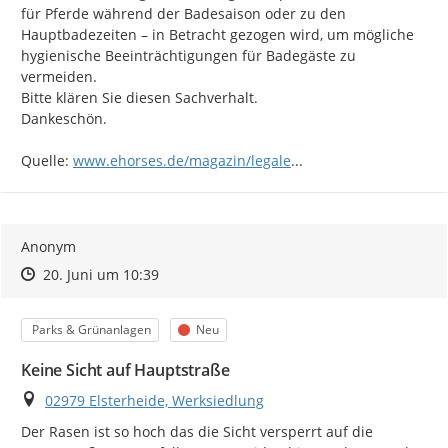
für Pferde während der Badesaison oder zu den 
Hauptbadezeiten – in Betracht gezogen wird, um mögliche 
hygienische Beeinträchtigungen für Badegäste zu 
vermeiden.

Bitte klären Sie diesen Sachverhalt.

Dankeschön.

https://
-badeseen-fuer-pferde
Quelle: 
www.ehorses.de/magazin/legale
...
Anonym
Zeitpunkt des Erstellens
Zeitpunkt des Erstellens
Zur Äußerung
20. Juni um 10:39
Kategorie
Status
Parks & Grünanlagen
Neu
Keine Sicht auf Hauptstraße
Ort
02979 Elsterheide, Werksiedlung
Der Rasen ist so hoch das die Sicht versperrt auf die 