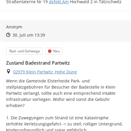
http://
Straßenlaterne Nr 19 
defekt.Am
 Hochwald 2 in Tätzschwitz
Anonym
Zeitpunkt des Erstellens
Zeitpunkt des Erstellens
Zur Äußerung
30. Juli um 13:39
Kategorie
Status
Rad- und Gehwege
Neu
Zustand Badestrand Partwitz
Ort
02979 Klein Partwitz, Hohe Düne
Wenn die Gemeinde Elsterheide Park- und 
stellplatzgebühren für Besucher der Badestelle in Klein 
Partwitz verlangt, sollte auch eine entsprechend intakte 
Infrastruktur vorliegen. Wofür wird sonst die Gebühr 
erhoben?

1. Die Zuwegungen zum Strand ist eine Katastrophe 
(erhöhte Verletzungsgefahr) -> zu steil, rolliger Untergrund, 
kinderunfreundlich und sogar gefährlich
