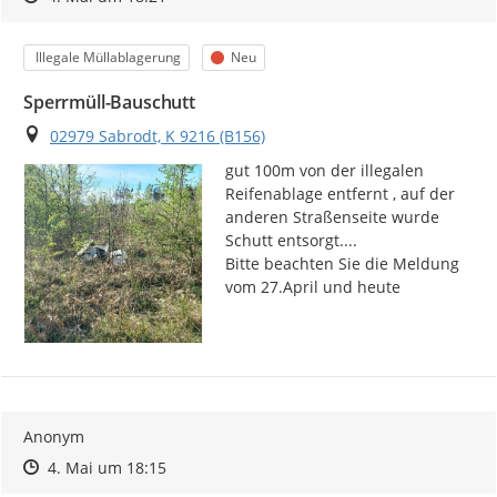
Kategorie
Status
Illegale Müllablagerung
Neu
Sperrmüll-Bauschutt
Ort
02979 Sabrodt, K 9216 (B156)
gut 100m von der illegalen 
Reifenablage entfernt , auf der 
anderen Straßenseite wurde 
Schutt entsorgt....

Bitte beachten Sie die Meldung 
vom 27.April und heute
Anonym
Zeitpunkt des Erstellens
Zeitpunkt des Erstellens
Zur Äußerung
4. Mai um 18:15