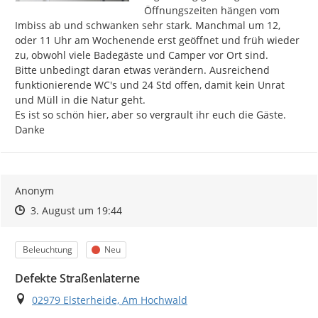
Öffnungszeiten hängen vom 
Imbiss ab und schwanken sehr stark. Manchmal um 12, 
oder 11 Uhr am Wochenende erst geöffnet und früh wieder 
zu, obwohl viele Badegäste und Camper vor Ort sind.

Bitte unbedingt daran etwas verändern. Ausreichend 
funktionierende WC's und 24 Std offen, damit kein Unrat 
und Müll in die Natur geht.

Es ist so schön hier, aber so vergrault ihr euch die Gäste.

Danke
Anonym
Zeitpunkt des Erstellens
Zeitpunkt des Erstellens
Zur Äußerung
3. August um 19:44
Kategorie
Status
Beleuchtung
Neu
Defekte Straßenlaterne
Ort
02979 Elsterheide, Am Hochwald