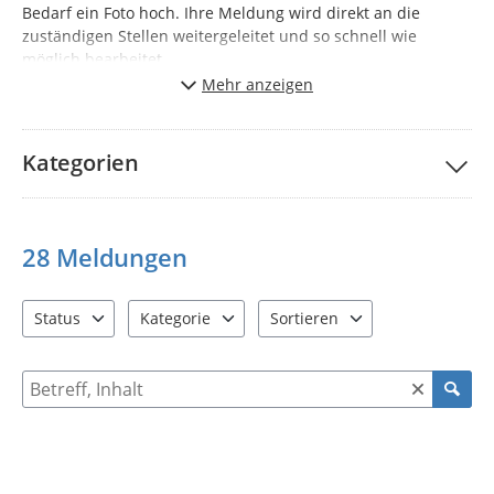
Bedarf ein Foto hoch. Ihre Meldung wird direkt an die
zuständigen Stellen weitergeleitet und so schnell wie
möglich bearbeitet.
Mehr anzeigen
Gemeinsam sorgen wir für eine saubere, sichere und gut
funktionierende Infrastruktur in der Gemeinde Elsterheide.
Vielen Dank für Ihre Unterstützung!
Kategorien
Hinweis: Bitte beachten Sie, dass keine automatische
Rückmeldung zu einer Meldung erfolgt.
28
Meldungen
Status
Kategorie
Sortieren
2 Einträge verfügbar. Benutzen Sie "Pfeiltaste oben" und "Pfeil
10 Einträge verfügbar. Benutzen Sie "Pfeiltaste o
2 Einträge verfügbar. Benutzen 
Suche nach Meldungen und Kommentaren