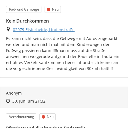
Kategorie
Status
Rad- und Gehwege
Neu
Kein Durchkommen
Ort
02979 Elsterheide, Lindenstraße
Es kann nicht sein, dass die Gehwege mit Autos zugeparkt 
werden und man nicht mal mit dem Kinderwagen den 
Fußweg passieren kann!!!!!man muss auf die Straße 
ausweichen wo gerade aufgrund der Baustelle in Lauta ein 
erhöhtes Verkehrsaufkommen herrscht und sich keiner an 
die vorgeschriebene Geschwindigkeit von 30kmh hält!!!!
Anonym
Zeitpunkt des Erstellens
Zeitpunkt des Erstellens
Zur Äußerung
30. Juni um 21:32
Kategorie
Status
Verschmutzung
Neu