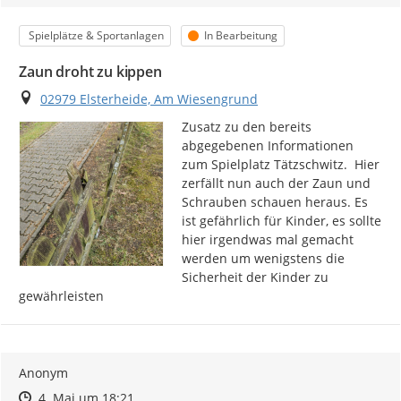
Kategorie
Status
Spielplätze & Sportanlagen
In Bearbeitung
Zaun droht zu kippen
Ort
02979 Elsterheide, Am Wiesengrund
Zusatz zu den bereits 
abgegebenen Informationen 
zum Spielplatz Tätzschwitz.  Hier 
zerfällt nun auch der Zaun und 
Schrauben schauen heraus. Es 
ist gefährlich für Kinder, es sollte 
hier irgendwas mal gemacht 
werden um wenigstens die 
Sicherheit der Kinder zu 
gewährleisten
Anonym
Zeitpunkt des Erstellens
Zeitpunkt des Erstellens
Zur Äußerung
4. Mai um 18:21