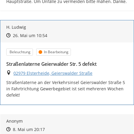
Hauptstraße. Um Unfälle zu vermeiden bitte mähen. Danke.
H. Ludwig
Zeitpunkt des Erstellens
Zeitpunkt des Erstellens
Zur Äußerung
26. Mai um 10:54
Kategorie
Status
Beleuchtung
In Bearbeitung
Straßenlaterne Geierwalder Str. 5 defekt
Ort
02979 Elsterheide, Geierswalder Straße
Straßenlaterne an der Verkehrsinsel Geierswalder Straße 5 
in Fahrtrichtung Gewerbegebiet ist seit mehreren Wochen 
defekt!
Anonym
Zeitpunkt des Erstellens
Zeitpunkt des Erstellens
Zur Äußerung
8. Mai um 20:17