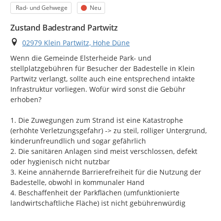
Kategorie
Status
Rad- und Gehwege
Neu
Zustand Badestrand Partwitz
Ort
02979 Klein Partwitz, Hohe Düne
Wenn die Gemeinde Elsterheide Park- und 
stellplatzgebühren für Besucher der Badestelle in Klein 
Partwitz verlangt, sollte auch eine entsprechend intakte 
Infrastruktur vorliegen. Wofür wird sonst die Gebühr 
erhoben?

1. Die Zuwegungen zum Strand ist eine Katastrophe 
(erhöhte Verletzungsgefahr) -> zu steil, rolliger Untergrund, 
kinderunfreundlich und sogar gefährlich

2. Die sanitären Anlagen sind meist verschlossen, defekt 
oder hygienisch nicht nutzbar

3. Keine annähernde Barrierefreiheit für die Nutzung der 
Badestelle, obwohl in kommunaler Hand

4. Beschaffenheit der Parkflächen (umfunktionierte 
landwirtschaftliche Fläche) ist nicht gebührenwürdig
