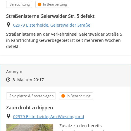
Kategorie
Status
Beleuchtung
In Bearbeitung
Straßenlaterne Geierwalder Str. 5 defekt
Ort
02979 Elsterheide, Geierswalder Straße
Straßenlaterne an der Verkehrsinsel Geierswalder Straße 5 
in Fahrtrichtung Gewerbegebiet ist seit mehreren Wochen 
defekt!
Anonym
Zeitpunkt des Erstellens
Zeitpunkt des Erstellens
Zur Äußerung
8. Mai um 20:17
Kategorie
Status
Spielplätze & Sportanlagen
In Bearbeitung
Zaun droht zu kippen
Ort
02979 Elsterheide, Am Wiesengrund
Zusatz zu den bereits 