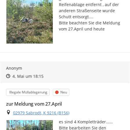
Reifenablage entfernt , auf der 
anderen Straßenseite wurde 
Schutt entsorgt....

Bitte beachten Sie die Meldung 
vom 27.April und heute
Anonym
Zeitpunkt des Erstellens
Zeitpunkt des Erstellens
Zur Äußerung
4. Mai um 18:15
Kategorie
Status
Illegale Müllablagerung
Neu
zur Meldung vom 27.April
Ort
02979 Sabrodt, K 9216 (B156)
es sind 4 Kompletträder......

Bitte bearbeiten Sie den 