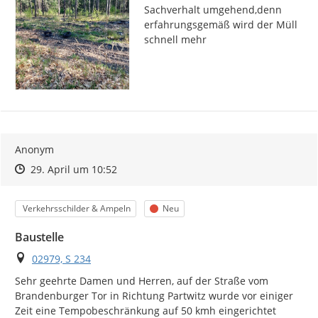
Sachverhalt umgehend,denn 
erfahrungsgemäß wird der Müll 
schnell mehr
Anonym
Zeitpunkt des Erstellens
Zeitpunkt des Erstellens
Zur Äußerung
29. April um 10:52
Kategorie
Status
Verkehrsschilder & Ampeln
Neu
Baustelle
Ort
02979, S 234
Sehr geehrte Damen und Herren, auf der Straße vom 
Brandenburger Tor in Richtung Partwitz wurde vor einiger 
Zeit eine Tempobeschränkung auf 50 kmh eingerichtet 