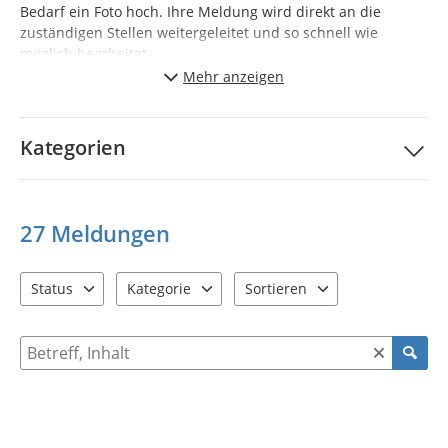
Bedarf ein Foto hoch. Ihre Meldung wird direkt an die
zuständigen Stellen weitergeleitet und so schnell wie
möglich bearbeitet.
Mehr anzeigen
Gemeinsam sorgen wir für eine saubere, sichere und gut
funktionierende Infrastruktur in der Gemeinde Elsterheide.
Vielen Dank für Ihre Unterstützung!
Kategorien
Hinweis: Bitte beachten Sie, dass keine automatische
Rückmeldung zu einer Meldung erfolgt.
27
Meldungen
Status
Kategorie
Sortieren
2 Einträge verfügbar. Benutzen Sie "Pfeiltaste oben" und "Pfeil
10 Einträge verfügbar. Benutzen Sie "Pfeiltaste o
2 Einträge verfügbar. Benutzen 
Suche nach Meldungen und Kommentaren