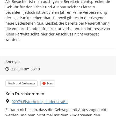
Als Besucher ist man auch gerne Bereit eine entsprechende 
Gebühr für den Erhalt und Ausbau solcher Plätze zu 
bezahlen. Jedoch ist seit vielen Jahren keine Verbesserung 
der o.g. Punkte erkennbar. Derweil gibt es in der Gegend 
neue Badestellen (u.a. Lieske), die bereits bei Neueröffnung 
die entsprechende Infrastruktur vorhalten. Im Interesse von 
Klein Partwitz sollte hier der Anschluss nicht verpasst 
werden.
Anonym
Zeitpunkt des Erstellens
Zeitpunkt des Erstellens
Zur Äußerung
22. Juli um 08:18
Kategorie
Status
Rad- und Gehwege
Neu
Kein Durchkommen
Ort
02979 Elsterheide, Lindenstraße
Es kann nicht sein, dass die Gehwege mit Autos zugeparkt 
werden und man nicht mal mit dem Kinderwagen den 