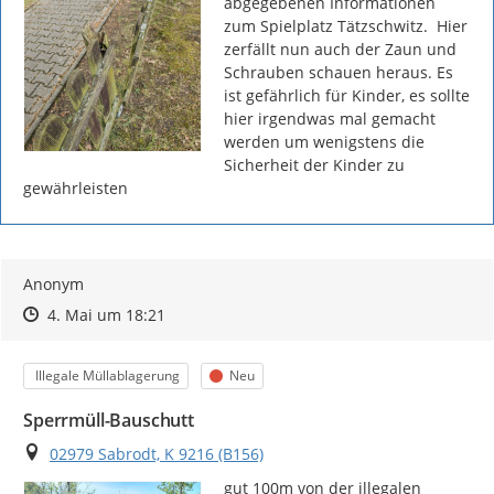
abgegebenen Informationen 
zum Spielplatz Tätzschwitz.  Hier 
zerfällt nun auch der Zaun und 
Schrauben schauen heraus. Es 
ist gefährlich für Kinder, es sollte 
hier irgendwas mal gemacht 
werden um wenigstens die 
Sicherheit der Kinder zu 
gewährleisten
Anonym
Zeitpunkt des Erstellens
Zeitpunkt des Erstellens
Zur Äußerung
4. Mai um 18:21
Kategorie
Status
Illegale Müllablagerung
Neu
Sperrmüll-Bauschutt
Ort
02979 Sabrodt, K 9216 (B156)
gut 100m von der illegalen 