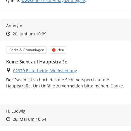
https://
-badeseen-fuer-pferde
Quelle: 
www.ehorses.de/magazin/legale
...
Anonym
Zeitpunkt des Erstellens
Zeitpunkt des Erstellens
Zur Äußerung
20. Juni um 10:39
Kategorie
Status
Parks & Grünanlagen
Neu
Keine Sicht auf Hauptstraße
Ort
02979 Elsterheide, Werksiedlung
Der Rasen ist so hoch das die Sicht versperrt auf die 
Hauptstraße. Um Unfälle zu vermeiden bitte mähen. Danke.
H. Ludwig
Zeitpunkt des Erstellens
Zeitpunkt des Erstellens
Zur Äußerung
26. Mai um 10:54