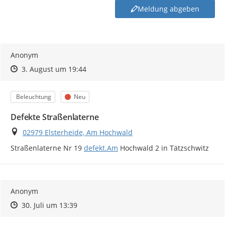
Meldung abgeben
Anonym
Zeitpunkt des Erstellens
Zeitpunkt des Erstellens
Zur Äußerung
3. August um 19:44
Kategorie
Status
Beleuchtung
Neu
Defekte Straßenlaterne
Ort
02979 Elsterheide, Am Hochwald
http://
Straßenlaterne Nr 19 
defekt.Am
 Hochwald 2 in Tätzschwitz
Anonym
Zeitpunkt des Erstellens
Zeitpunkt des Erstellens
Zur Äußerung
30. Juli um 13:39