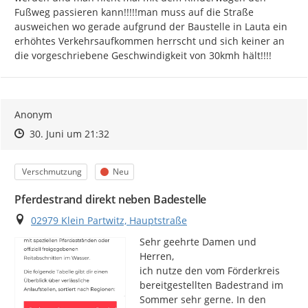
Fußweg passieren kann!!!!!man muss auf die Straße 
ausweichen wo gerade aufgrund der Baustelle in Lauta ein 
erhöhtes Verkehrsaufkommen herrscht und sich keiner an 
die vorgeschriebene Geschwindigkeit von 30kmh hält!!!!
Anonym
Zeitpunkt des Erstellens
Zeitpunkt des Erstellens
Zur Äußerung
30. Juni um 21:32
Kategorie
Status
Verschmutzung
Neu
Pferdestrand direkt neben Badestelle
Ort
02979 Klein Partwitz, Hauptstraße
Sehr geehrte Damen und 
Herren,

ich nutze den vom Förderkreis 
bereitgestellten Badestrand im 
Sommer sehr gerne. In den 