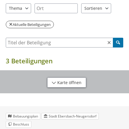
2 Einträge verfügbar. Benutzen Sie "Pfeiltaste oben" und "Pfeil
2 Einträge verfügbar. Benutzen Sie "P
Ort
Thema
Sortieren
2 Einträge verfügbar. Benutzen Sie "Pfeiltaste oben" und "Pfeil
2 Einträge verfügbar. Be
Aktuelle Beteiligungen
Suche nach Beteiligung
3
Beteiligungen
Karte öffnen
Bebauungsplan
Stadt Ebersbach-Neugersdorf
Beschluss