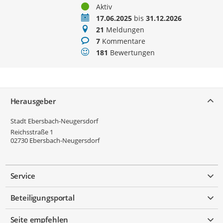
Status
Aktiv
Zeitraum
17.06.2025
bis
31.12.2026
Meldungen
21
Meldungen
Kommentare
7
Kommentare
Bewertungen
181
Bewertungen
Service
Herausgeber
Stadt Ebersbach-Neugersdorf
Reichsstraße 1
02730
Ebersbach-Neugersdorf
Service
Beteiligungsportal
Seite empfehlen