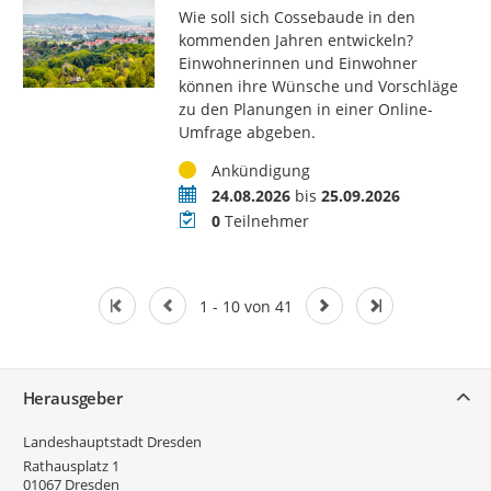
Wie soll sich Cossebaude in den
kommenden Jahren entwickeln?
Einwohnerinnen und Einwohner
können ihre Wünsche und Vorschläge
zu den Planungen in einer Online-
Umfrage abgeben.
Status
Ankündigung
Zeitraum
24.08.2026
bis
25.09.2026
Teilnehmer
0
Teilnehmer
1 - 10 von 41
Service
Herausgeber
Landeshauptstadt Dresden
Rathausplatz 1
01067
Dresden