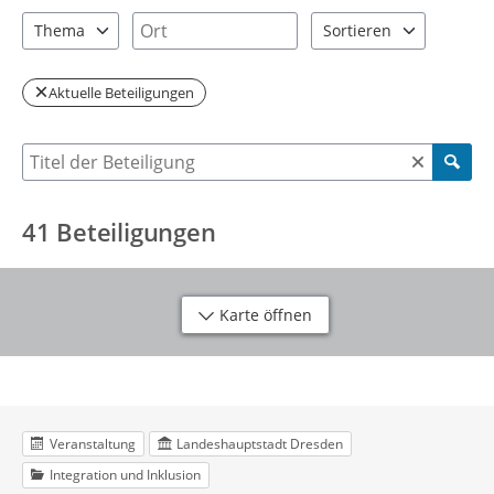
2 Einträge verfügbar. Benutzen Sie "Pfeiltaste oben" und "Pfeil
5 Einträge verfügbar. Benutzen Sie "P
Ort
Thema
Sortieren
12 Einträge verfügbar. Benutzen Sie "Pfeiltaste oben" und "Pfei
2 Einträge verfügbar. Be
Aktuelle Beteiligungen
Suche nach Beteiligung
41
Beteiligungen
Karte öffnen
Veranstaltung
Landeshauptstadt Dresden
Integration und Inklusion