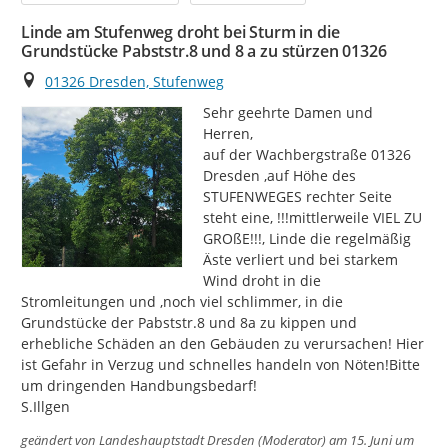
Linde am Stufenweg droht bei Sturm in die
Grundstücke Pabststr.8 und 8 a zu stürzen 01326
Ort
01326 Dresden, Stufenweg
Sehr geehrte Damen und 
Herren,

auf der Wachbergstraße 01326 
Dresden ,auf Höhe des 
STUFENWEGES rechter Seite 
steht eine, !!!mittlerweile VIEL ZU 
GROßE!!!, Linde die regelmäßig 
Äste verliert und bei starkem 
Wind droht in die 
Stromleitungen und ,noch viel schlimmer, in die 
Grundstücke der Pabststr.8 und 8a zu kippen und 
erhebliche Schäden an den Gebäuden zu verursachen! Hier 
ist Gefahr in Verzug und schnelles handeln von Nöten!Bitte 
um dringenden Handbungsbedarf!

S.Illgen
geändert von
Landeshauptstadt Dresden (Moderator)
am 15. Juni um