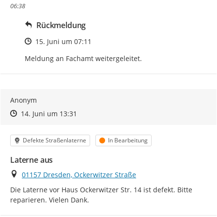
06:38
Rückmeldung
Zeitpunkt des Erstellens
15. Juni um 07:11
Meldung an Fachamt weitergeleitet.
Anonym
Zeitpunkt des Erstellens
Zeitpunkt des Erstellens
Zur Äußerung
14. Juni um 13:31
Kategorie
Status
Defekte Straßenlaterne
In Bearbeitung
Laterne aus
Ort
01157 Dresden, Ockerwitzer Straße
Die Laterne vor Haus Ockerwitzer Str. 14 ist defekt. Bitte 
reparieren. Vielen Dank.