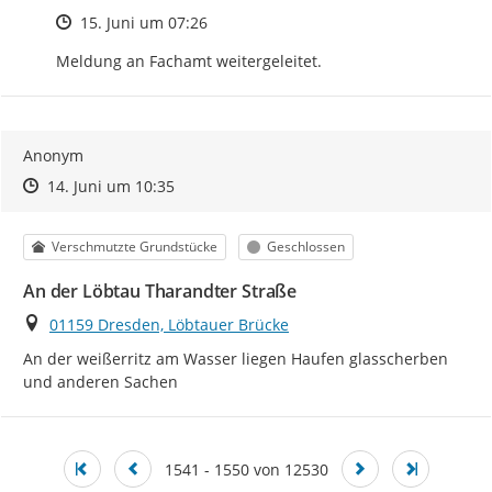
Zeitpunkt des Erstellens
15. Juni um 07:26
Meldung an Fachamt weitergeleitet.
Anonym
Zeitpunkt des Erstellens
Zeitpunkt des Erstellens
Zur Äußerung
14. Juni um 10:35
Kategorie
Status
Verschmutzte Grundstücke
Geschlossen
An der Löbtau Tharandter Straße
Ort
01159 Dresden, Löbtauer Brücke
An der weißerritz am Wasser liegen Haufen glasscherben 
und anderen Sachen
1541 - 1550 von 12530