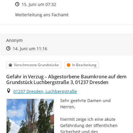
Zeitpunkt des Erstellens
15. Juni um 07:32
Weiterleitung ans Fachamt
Anonym
Zeitpunkt des Erstellens
Zeitpunkt des Erstellens
Zur Äußerung
14. Juni um 11:16
Kategorie
Status
Verschmutzte Grundstücke
In Bearbeitung
Gefahr in Verzug – Abgestorbene Baumkrone auf dem
Grundstück Luchbergstraße 3, 01237 Dresden
Ort
01237 Dresden, Luchbergstraße
Sehr geehrte Damen und 
Herren,

hiermit zeige ich eine akute 
Gefährdung der öffentlichen 
Sicherheit und des 