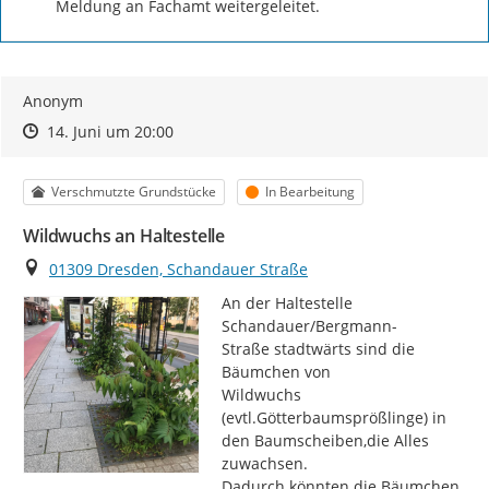
Meldung an Fachamt weitergeleitet.
Anonym
Zeitpunkt des Erstellens
Zeitpunkt des Erstellens
Zur Äußerung
14. Juni um 20:00
Kategorie
Status
Verschmutzte Grundstücke
In Bearbeitung
Wildwuchs an Haltestelle
Ort
01309 Dresden, Schandauer Straße
An der Haltestelle 
Schandauer/Bergmann-

Straße stadtwärts sind die 
Bäumchen von

Wildwuchs 
(evtl.Götterbaumsprößlinge) in

den Baumscheiben,die Alles 
zuwachsen.

Dadurch könnten die Bäumchen 