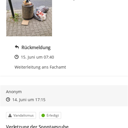
Rückmeldung
Zeitpunkt des Erstellens
15. Juni um 07:40
Weiterleitung ans Fachamt
Anonym
Zeitpunkt des Erstellens
Zeitpunkt des Erstellens
Zur Äußerung
14. Juni um 17:15
Kategorie
Status
Vandalismus
Erledigt
Verletzung der Sonntagsruhe