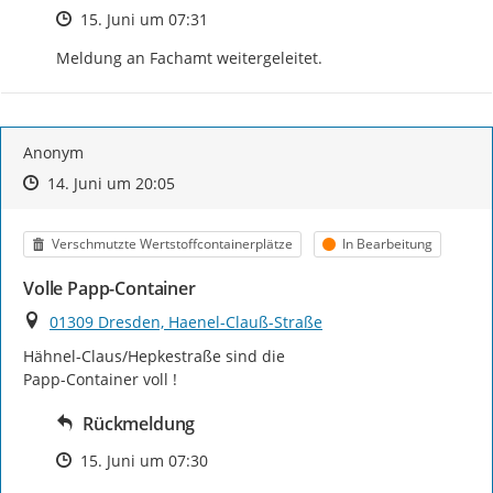
Zeitpunkt des Erstellens
15. Juni um 07:31
Meldung an Fachamt weitergeleitet.
Anonym
Zeitpunkt des Erstellens
Zeitpunkt des Erstellens
Zur Äußerung
14. Juni um 20:05
Kategorie
Status
Verschmutzte Wertstoffcontainerplätze
In Bearbeitung
Volle Papp-Container
Ort
01309 Dresden, Haenel-Clauß-Straße
Hähnel-Claus/Hepkestraße sind die

Papp-Container voll !
Rückmeldung
Zeitpunkt des Erstellens
15. Juni um 07:30