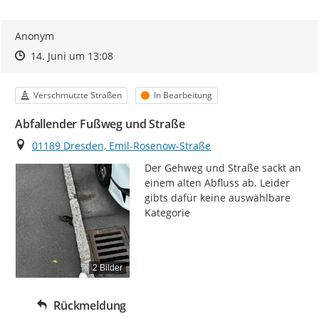
Anonym
Zeitpunkt des Erstellens
Zeitpunkt des Erstellens
Zur Äußerung
14. Juni um 13:08
Kategorie
Status
Verschmutzte Straßen
In Bearbeitung
Abfallender Fußweg und Straße
Ort
01189 Dresden, Emil-Rosenow-Straße
Der Gehweg und Straße sackt an 
einem alten Abfluss ab. Leider 
gibts dafür keine auswählbare 
Kategorie
2 Bilder
Rückmeldung