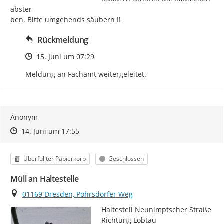
abster -

ben. Bitte umgehends säubern !!
Rückmeldung
Zeitpunkt des Erstellens
15. Juni um 07:29
Meldung an Fachamt weitergeleitet.
Anonym
Zeitpunkt des Erstellens
Zeitpunkt des Erstellens
Zur Äußerung
14. Juni um 17:55
Kategorie
Status
Überfüllter Papierkorb
Geschlossen
Müll an Haltestelle
Ort
01169 Dresden, Pohrsdorfer Weg
Haltestell Neunimptscher Straße 
Richtung Löbtau