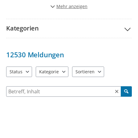
Stadt schöner und lebenwerter zu gestalten.
Mehr anzeigen
Vielen Dank für Ihre Unterstützung!
Kategorien
12530
Meldungen
Status
Kategorie
Sortieren
4 Einträge verfügbar. Benutzen Sie "Pfeiltaste oben" und "Pfeil
9 Einträge verfügbar. Benutzen Sie "Pfeiltaste ob
2 Einträge verfügbar. Benutzen 
Suche nach Meldungen und Kommentaren