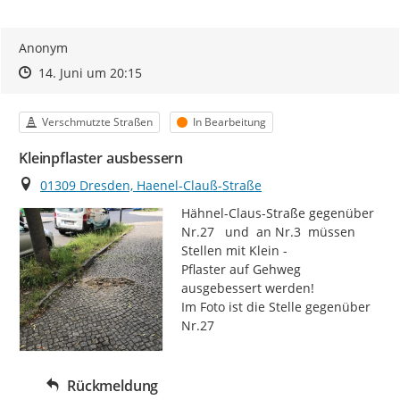
Anonym
Zeitpunkt des Erstellens
Zeitpunkt des Erstellens
Zur Äußerung
14. Juni um 20:15
Kategorie
Status
Verschmutzte Straßen
In Bearbeitung
Kleinpflaster ausbessern
Ort
01309 Dresden, Haenel-Clauß-Straße
Hähnel-Claus-Straße gegenüber 
Nr.27   und  an Nr.3  müssen 
Stellen mit Klein -

Pflaster auf Gehweg 
ausgebessert werden!

Im Foto ist die Stelle gegenüber 
Nr.27
Rückmeldung