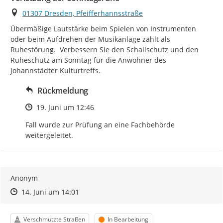
Ort
01307 Dresden, Pfeifferhannsstraße
Übermäßige Lautstärke beim Spielen von Instrumenten 
oder beim Aufdrehen der Musikanlage zählt als 
Ruhestörung.  Verbessern Sie den Schallschutz und den 
Ruheschutz am Sonntag für die Anwohner des 
Johannstädter Kulturtreffs.
Rückmeldung
Zeitpunkt des Erstellens
19. Juni um 12:46
Fall wurde zur Prüfung an eine Fachbehörde 
weitergeleitet.
Anonym
Zeitpunkt des Erstellens
Zeitpunkt des Erstellens
Zur Äußerung
14. Juni um 14:01
Kategorie
Status
Verschmutzte Straßen
In Bearbeitung