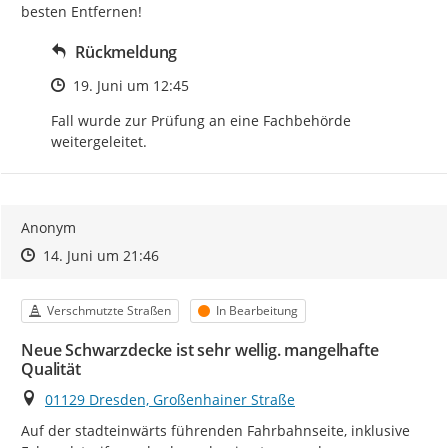
besten Entfernen!
Rückmeldung
Zeitpunkt des Erstellens
19. Juni um 12:45
Fall wurde zur Prüfung an eine Fachbehörde 
weitergeleitet.
Anonym
Zeitpunkt des Erstellens
Zeitpunkt des Erstellens
Zur Äußerung
14. Juni um 21:46
Kategorie
Status
Verschmutzte Straßen
In Bearbeitung
Neue Schwarzdecke ist sehr wellig. mangelhafte
Qualität
Ort
01129 Dresden, Großenhainer Straße
Auf der stadteinwärts führenden Fahrbahnseite, inklusive 