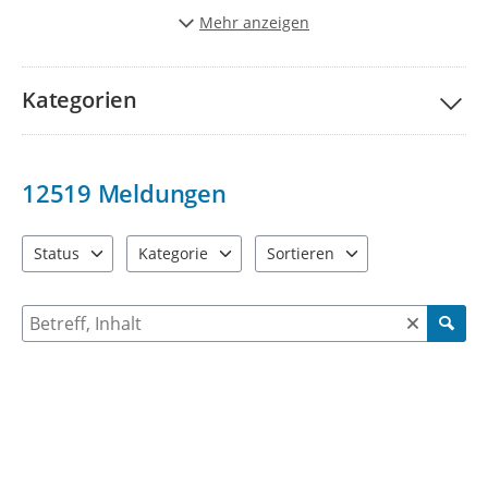
Stadt schöner und lebenwerter zu gestalten.
Mehr anzeigen
Vielen Dank für Ihre Unterstützung!
Kategorien
12519
Meldungen
Status
Kategorie
Sortieren
4 Einträge verfügbar. Benutzen Sie "Pfeiltaste oben" und "Pfeil
9 Einträge verfügbar. Benutzen Sie "Pfeiltaste ob
2 Einträge verfügbar. Benutzen 
Suche nach Meldungen und Kommentaren