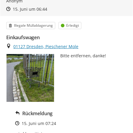
Anonym
Zeitpunkt des Erstellens
Zeitpunkt des Erstellens
Zur Äußerung
15. Juni um 06:44
Kategorie
Status
Illegale Müllablagerung
Erledigt
Einkaufswagen
Ort
01127 Dresden, Pieschener Mole
Bitte entfernen, danke!
Rückmeldung
Zeitpunkt des Erstellens
15. Juni um 07:24