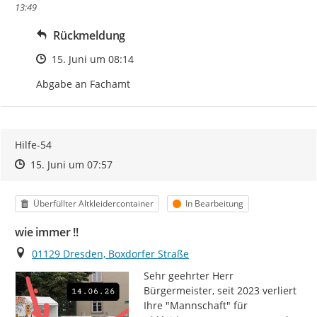
13:49
Rückmeldung
Zeitpunkt des Erstellens
15. Juni um 08:14
Abgabe an Fachamt
Hilfe-54
Zeitpunkt des Erstellens
Zeitpunkt des Erstellens
Zur Äußerung
15. Juni um 07:57
Kategorie
Status
Überfüllter Altkleidercontainer
In Bearbeitung
wie immer !!
Ort
01129 Dresden, Boxdorfer Straße
Sehr geehrter Herr 
Bürgermeister, seit 2023 verliert 
Ihre "Mannschaft" für 