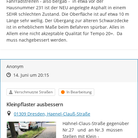
Fahrradstreifen - also bergab -  in etwa vor der 
Hausnummer 231 ist der NEU angelegte Asphalt in einem 
SEHR schlechten Zustand. Die Oberfläche ist auf etwa 10 m 
Länge sehr wellig. Der Übergang zur älteren Schwarzdecke 
ist in erheblichem Maße beim Befahren spürbar. Alles in 
Allem eine nicht akzeptable Qualität für Tempo 20+.  Da 
muss nachgebessert werden.
Anonym
Zeitpunkt des Erstellens
Zeitpunkt des Erstellens
Zur Äußerung
14. Juni um 20:15
Kategorie
Status
Verschmutzte Straßen
In Bearbeitung
Kleinpflaster ausbessern
Ort
01309 Dresden, Haenel-Clauß-Straße
Hähnel-Claus-Straße gegenüber 
Nr.27   und  an Nr.3  müssen 
Stellen mit Klein -
