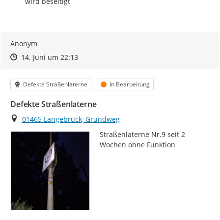
wird beseitigt
Anonym
Zeitpunkt des Erstellens
Zeitpunkt des Erstellens
Zur Äußerung
14. Juni um 22:13
Kategorie
Status
Defekte Straßenlaterne
In Bearbeitung
Defekte Straßenlaterne
Ort
01465 Langebrück, Grundweg
Straßenlaterne Nr.9 seit 2 
Wochen ohne Funktion