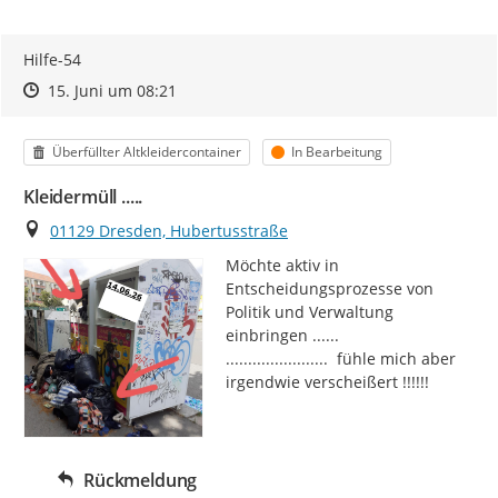
Hilfe-54
Zeitpunkt des Erstellens
Zeitpunkt des Erstellens
Zur Äußerung
15. Juni um 08:21
Kategorie
Status
Überfüllter Altkleidercontainer
In Bearbeitung
Kleidermüll .....
Ort
01129 Dresden, Hubertusstraße
Möchte aktiv in 
Entscheidungsprozesse von 
Politik und Verwaltung 
einbringen ......

.......................  fühle mich aber 
irgendwie verscheißert !!!!!!
Rückmeldung