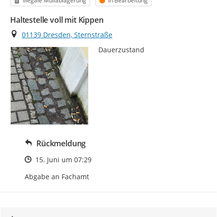
Illegale Müllablagerung
In Bearbeitung
Haltestelle voll mit Kippen
Ort
01139 Dresden, Sternstraße
Dauerzustand
Rückmeldung
Zeitpunkt des Erstellens
15. Juni um 07:29
Abgabe an Fachamt