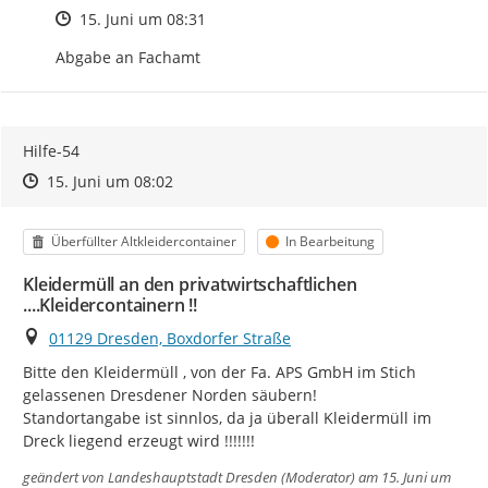
Zeitpunkt des Erstellens
15. Juni um 08:31
Abgabe an Fachamt
Hilfe-54
Zeitpunkt des Erstellens
Zeitpunkt des Erstellens
Zur Äußerung
15. Juni um 08:02
Kategorie
Status
Überfüllter Altkleidercontainer
In Bearbeitung
Kleidermüll an den privatwirtschaftlichen
....Kleidercontainern !!
Ort
01129 Dresden, Boxdorfer Straße
Bitte den Kleidermüll , von der Fa. APS GmbH im Stich 
gelassenen Dresdener Norden säubern!

Standortangabe ist sinnlos, da ja überall Kleidermüll im 
Dreck liegend erzeugt wird !!!!!!!
geändert von
Landeshauptstadt Dresden (Moderator)
am 15. Juni um