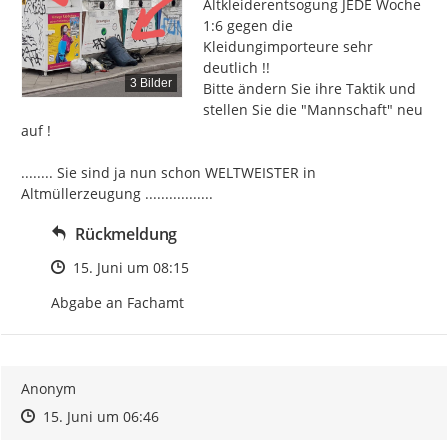
Altkleiderentsogung JEDE Woche 
1:6 gegen die 
Kleidungimporteure sehr 
deutlich !!

3 Bilder
Bitte ändern Sie ihre Taktik und 
stellen Sie die "Mannschaft" neu 
auf !

........ Sie sind ja nun schon WELTWEISTER in 
Altmüllerzeugung .................
Rückmeldung
Zeitpunkt des Erstellens
15. Juni um 08:15
Abgabe an Fachamt
Anonym
Zeitpunkt des Erstellens
Zeitpunkt des Erstellens
Zur Äußerung
15. Juni um 06:46