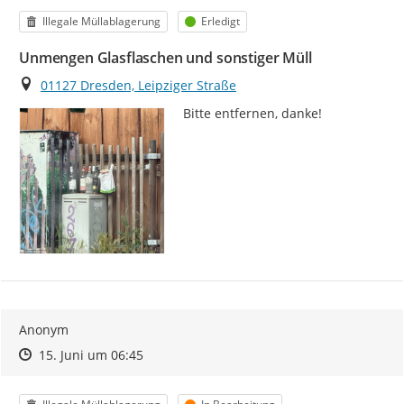
Kategorie
Status
Illegale Müllablagerung
Erledigt
Unmengen Glasflaschen und sonstiger Müll
Ort
01127 Dresden, Leipziger Straße
Bitte entfernen, danke!
Anonym
Zeitpunkt des Erstellens
Zeitpunkt des Erstellens
Zur Äußerung
15. Juni um 06:45
Kategorie
Status