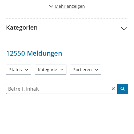
Stadt schöner und lebenwerter zu gestalten.
Mehr anzeigen
Vielen Dank für Ihre Unterstützung!
Kategorien
12550
Meldungen
Status
Kategorie
Sortieren
4 Einträge verfügbar. Benutzen Sie "Pfeiltaste oben" und "Pfeil
9 Einträge verfügbar. Benutzen Sie "Pfeiltaste ob
2 Einträge verfügbar. Benutzen 
Suche nach Meldungen und Kommentaren