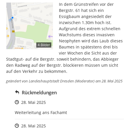
In dem Grünstreifen vor der 
Bergstr. 61 hat sich ein 
Essigbaum angesiedelt der 
inzwischen 1.30m hoch ist. 
Aufgrund des extrem schnellen 
Wachstums dieses invasiven 
Neophyten wird das Laub dieses 
4 Bilder
Baumes in spätestens drei bis 
vier Wochen die Sicht aus der 
Stadtgut- auf die Bergstr. soweit behindern, das Abbieger 
den Radweg auf der Bergstr. blockieren müssen um sicht 
auf den Verkehr zu bekommen.
geändert von
Landeshauptstadt Dresden (Moderator)
am 28. Mai 2025
Rückmeldungen
Zeitpunkt des Erstellens
28. Mai 2025
Weiterleitung ans Fachamt
Zeitpunkt des Erstellens
28. Mai 2025