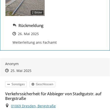
2 Bilder
Rückmeldung
Zeitpunkt des Erstellens
26. Mai 2025
Weiterleitung ans Fachamt
Anonym
Zeitpunkt des Erstellens
Zeitpunkt des Erstellens
Zur Äußerung
25. Mai 2025
Kategorie
Status
Sonstiges
Geschlossen
Verkehrssicherheit für Abbieger von Stadtgutstr. auf
Bergstraße
Ort
01069 Dresden, Bergstraße