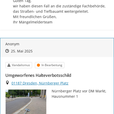
Guten Tag,

wir haben diesen Fall an die zuständige Fachbehörde, 
das Straßen- und Tiefbauamt weitergeleitet.

Mit freundlichen Grüßen,

Ihr Mängelmelderteam
Anonym
Zeitpunkt des Erstellens
Zeitpunkt des Erstellens
Zur Äußerung
25. Mai 2025
Kategorie
Status
Vandalismus
In Bearbeitung
Umgeworfenes Halteverbotsschild
Ort
01187 Dresden, Nürnberger Platz
Nürnberger Platz vor DM Markt, 
Hausnummer 1