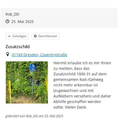
Rob_DD
Zeitpunkt des Erstellens
Zeitpunkt des Erstellens
Zur Äußerung
25. Mai 2025
Kategorie
Status
Sonstiges
Geschlossen
Zusatzschild
Ort
01169 Dresden, Coventrystraße
Hiermit erlaube ich es mir Ihnen 
zu melden, dass das 
Zusatzschild 1000-31 auf dem 
gemeinsamen Rad-/Gehweg 
nicht mehr erkennbar ist 
(zugewachsen und mit 
Aufklebern versehen) und daher 
Abhilfe geschaffen werden 
sollte. Vielen Dank.
geändert von
Rob_DD
am 25. Mai 2025