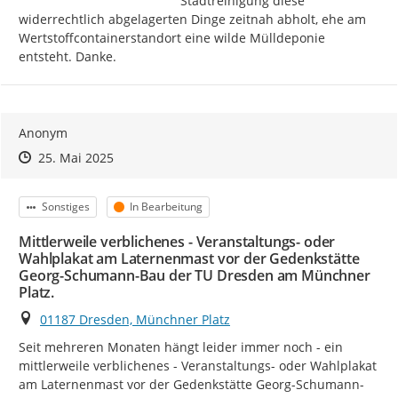
Stadtreinigung diese 
widerrechtlich abgelagerten Dinge zeitnah abholt, ehe am 
Wertstoffcontainerstandort eine wilde Mülldeponie 
entsteht. Danke.
Anonym
Zeitpunkt des Erstellens
Zeitpunkt des Erstellens
Zur Äußerung
25. Mai 2025
Kategorie
Status
Sonstiges
In Bearbeitung
Mittlerweile verblichenes - Veranstaltungs- oder
Wahlplakat am Laternenmast vor der Gedenkstätte
Georg-Schumann-Bau der TU Dresden am Münchner
Platz.
Ort
01187 Dresden, Münchner Platz
Seit mehreren Monaten hängt leider immer noch - ein 
mittlerweile verblichenes - Veranstaltungs- oder Wahlplakat 
am Laternenmast vor der Gedenkstätte Georg-Schumann-