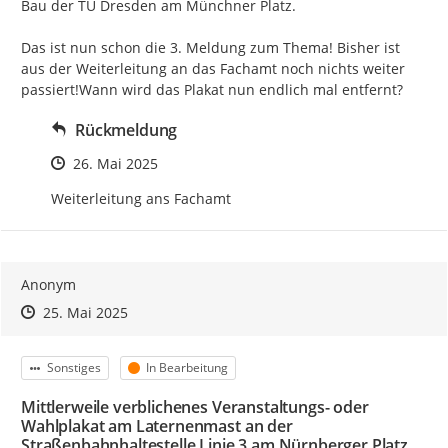
Bau der TU Dresden am Münchner Platz.

Das ist nun schon die 3. Meldung zum Thema! Bisher ist 
aus der Weiterleitung an das Fachamt noch nichts weiter 
passiert!Wann wird das Plakat nun endlich mal entfernt?
Rückmeldung
Zeitpunkt des Erstellens
26. Mai 2025
Weiterleitung ans Fachamt
Anonym
Zeitpunkt des Erstellens
Zeitpunkt des Erstellens
Zur Äußerung
25. Mai 2025
Kategorie
Status
Sonstiges
In Bearbeitung
Mittlerweile verblichenes Veranstaltungs- oder
Wahlplakat am Laternenmast an der
Straßenbahnhaltestelle Linie 3 am Nürnberger Platz