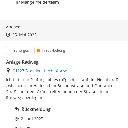
Ihr Mängelmelderteam
Anonym
Zeitpunkt des Erstellens
Zeitpunkt des Erstellens
Zur Äußerung
25. Mai 2025
Kategorie
Status
Sonstiges
In Bearbeitung
Anlage Radweg
Ort
01127 Dresden, Hechtstraße
Ich bitte um Prüfung, ob es möglich ist, auf der Hechtstraße 
zwischen den Haltestellen Buchenstraße und Oberauer 
Straße auf dem Grünstreifen neben der Straße einen 
Radweg anzulegen.
Rückmeldung
Zeitpunkt des Erstellens
2. Juni 2025