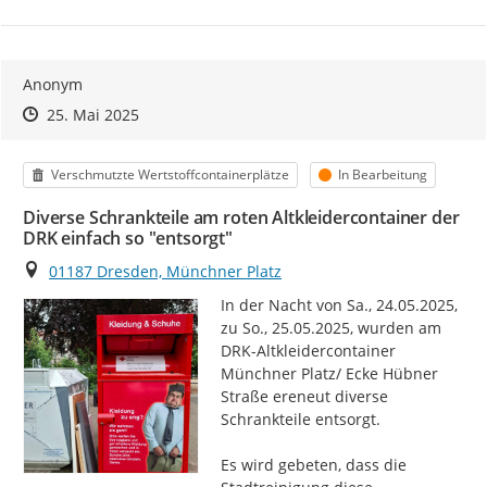
Anonym
Zeitpunkt des Erstellens
Zeitpunkt des Erstellens
Zur Äußerung
25. Mai 2025
Kategorie
Status
Verschmutzte Wertstoffcontainerplätze
In Bearbeitung
Diverse Schrankteile am roten Altkleidercontainer der
DRK einfach so "entsorgt"
Ort
01187 Dresden, Münchner Platz
In der Nacht von Sa., 24.05.2025, 
zu So., 25.05.2025, wurden am 
DRK-Altkleidercontainer 
Münchner Platz/ Ecke Hübner 
Straße ereneut diverse 
Schrankteile entsorgt.

Es wird gebeten, dass die 