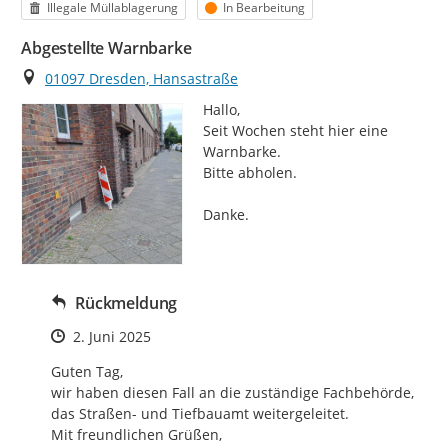
Kategorie
Status
Illegale Müllablagerung
In Bearbeitung
Abgestellte Warnbarke
Ort
01097 Dresden, Hansastraße
Hallo,

Seit Wochen steht hier eine 
Warnbarke.

Bitte abholen.

Danke.
Rückmeldung
Zeitpunkt des Erstellens
2. Juni 2025
Guten Tag,

wir haben diesen Fall an die zuständige Fachbehörde, 
das Straßen- und Tiefbauamt weitergeleitet.

Mit freundlichen Grüßen,
