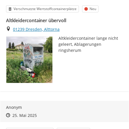
Kategorie
Status
Verschmutzte Wertstoffcontainerplätze
Neu
Altkleidercontainer übervoll
Ort
01239 Dresden, Alttorna
Altkleidercontainer lange nicht 
geleert, Ablagerungen 
ringsherum
Anonym
Zeitpunkt des Erstellens
Zeitpunkt des Erstellens
Zur Äußerung
25. Mai 2025