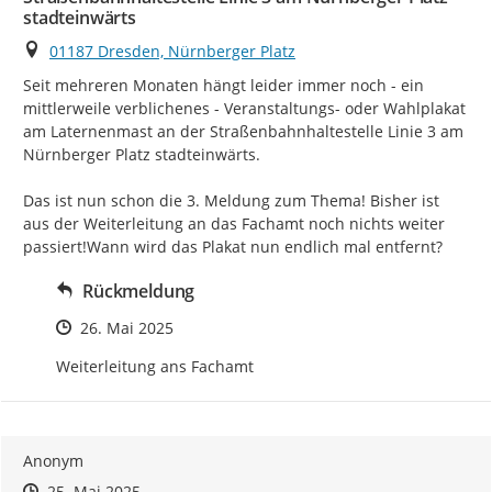
stadteinwärts
Ort
01187 Dresden, Nürnberger Platz
Seit mehreren Monaten hängt leider immer noch - ein 
mittlerweile verblichenes - Veranstaltungs- oder Wahlplakat 
am Laternenmast an der Straßenbahnhaltestelle Linie 3 am 
Nürnberger Platz stadteinwärts.

Das ist nun schon die 3. Meldung zum Thema! Bisher ist 
aus der Weiterleitung an das Fachamt noch nichts weiter 
passiert!Wann wird das Plakat nun endlich mal entfernt?
Rückmeldung
Zeitpunkt des Erstellens
26. Mai 2025
Weiterleitung ans Fachamt
Anonym
Zeitpunkt des Erstellens
Zeitpunkt des Erstellens
Zur Äußerung
25. Mai 2025