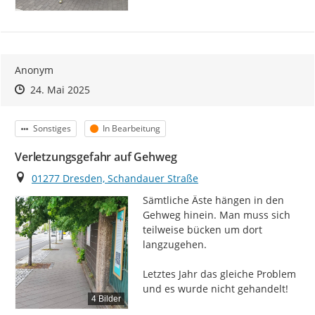
Anonym
Zeitpunkt des Erstellens
Zeitpunkt des Erstellens
Zur Äußerung
24. Mai 2025
Kategorie
Status
Sonstiges
In Bearbeitung
Verletzungsgefahr auf Gehweg
Ort
01277 Dresden, Schandauer Straße
Sämtliche Äste hängen in den 
Gehweg hinein. Man muss sich 
teilweise bücken um dort 
langzugehen.

Letztes Jahr das gleiche Problem 
und es wurde nicht gehandelt!
4 Bilder