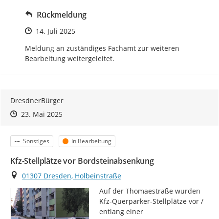
Rückmeldung
Zeitpunkt des Erstellens
14. Juli 2025
Meldung an zuständiges Fachamt zur weiteren 
Bearbeitung weitergeleitet.
DresdnerBürger
Zeitpunkt des Erstellens
Zeitpunkt des Erstellens
Zur Äußerung
23. Mai 2025
Kategorie
Status
Sonstiges
In Bearbeitung
Kfz-Stellplätze vor Bordsteinabsenkung
Ort
01307 Dresden, Holbeinstraße
Auf der Thomaestraße wurden 
Kfz-Querparker-Stellplätze vor / 
entlang einer 