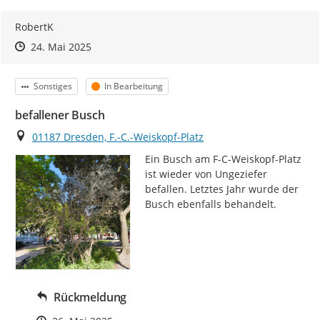
RobertK
Zeitpunkt des Erstellens
Zeitpunkt des Erstellens
Zur Äußerung
24. Mai 2025
Kategorie
Status
Sonstiges
In Bearbeitung
befallener Busch
Ort
01187 Dresden, F.-C.-Weiskopf-Platz
Ein Busch am F-C-Weiskopf-Platz 
ist wieder von Ungeziefer 
befallen. Letztes Jahr wurde der 
Busch ebenfalls behandelt.
Rückmeldung