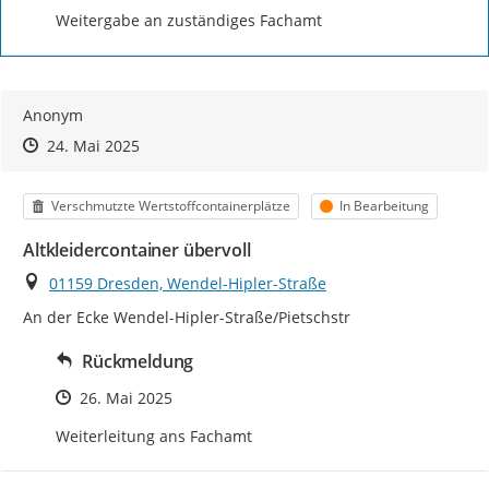
Weitergabe an zuständiges Fachamt
Anonym
Zeitpunkt des Erstellens
Zeitpunkt des Erstellens
Zur Äußerung
24. Mai 2025
Kategorie
Status
Verschmutzte Wertstoffcontainerplätze
In Bearbeitung
Altkleidercontainer übervoll
Ort
01159 Dresden, Wendel-Hipler-Straße
An der Ecke Wendel-Hipler-Straße/Pietschstr
Rückmeldung
Zeitpunkt des Erstellens
26. Mai 2025
Weiterleitung ans Fachamt