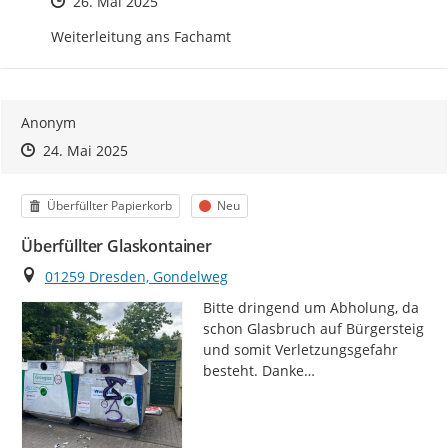
Zeitpunkt des Erstellens
26. Mai 2025
Weiterleitung ans Fachamt
Anonym
Zeitpunkt des Erstellens
Zeitpunkt des Erstellens
Zur Äußerung
24. Mai 2025
Kategorie
Status
Überfüllter Papierkorb
Neu
Überfüllter Glaskontainer
Ort
01259 Dresden, Gondelweg
Bitte dringend um Abholung, da 
schon Glasbruch auf Bürgersteig 
und somit Verletzungsgefahr 
besteht. Danke…