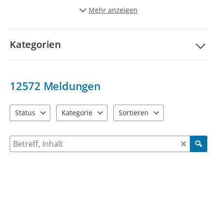
Stadt schöner und lebenwerter zu gestalten.
Mehr anzeigen
Vielen Dank für Ihre Unterstützung!
Kategorien
12572
Meldungen
Status
Kategorie
Sortieren
4 Einträge verfügbar. Benutzen Sie "Pfeiltaste oben" und "Pfeil
9 Einträge verfügbar. Benutzen Sie "Pfeiltaste ob
2 Einträge verfügbar. Benutzen 
Suche nach Meldungen und Kommentaren