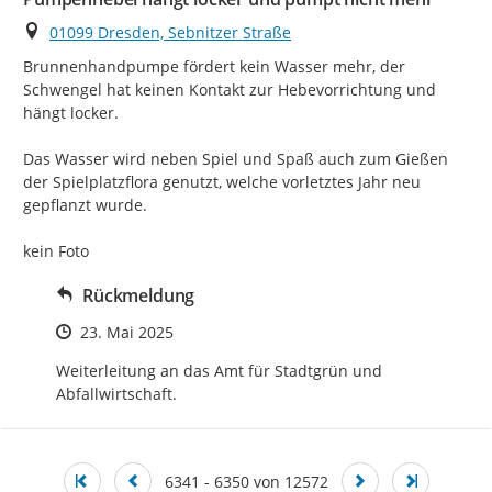
Ort
01099 Dresden, Sebnitzer Straße
Brunnenhandpumpe fördert kein Wasser mehr, der 
Schwengel hat keinen Kontakt zur Hebevorrichtung und 
hängt locker.

Das Wasser wird neben Spiel und Spaß auch zum Gießen 
der Spielplatzflora genutzt, welche vorletztes Jahr neu 
gepflanzt wurde.

kein Foto
Rückmeldung
Zeitpunkt des Erstellens
23. Mai 2025
Weiterleitung an das Amt für Stadtgrün und 
Abfallwirtschaft.
6341 - 6350 von 12572