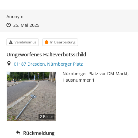
Anonym
Zeitpunkt des Erstellens
Zeitpunkt des Erstellens
Zur Äußerung
25. Mai 2025
Kategorie
Status
Vandalismus
In Bearbeitung
Umgeworfenes Halteverbotsschild
Ort
01187 Dresden, Nürnberger Platz
Nürnberger Platz vor DM Markt, 
Hausnummer 1
2 Bilder
Rückmeldung