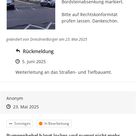
Bordsteinabsenkung markiert.

Bitte auf Rechtskonformität 
prüfen lassen. Dankeschön.
geändert von
DresdnerBürger
am 23. Mai 2025
Rückmeldung
Zeitpunkt des Erstellens
5. Juni 2025
Weiterleitung an das Straßen- und Tiefbauamt.
Anonym
Zeitpunkt des Erstellens
Zeitpunkt des Erstellens
Zur Äußerung
23. Mai 2025
Kategorie
Status
Sonstiges
In Bearbeitung
Pumpenhebel hängt locker und pumpt nicht mehr