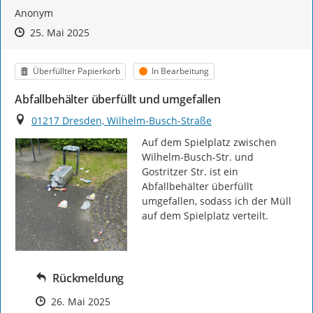
Anonym
Zeitpunkt des Erstellens
Zeitpunkt des Erstellens
Zur Äußerung
25. Mai 2025
Kategorie
Status
Überfüllter Papierkorb
In Bearbeitung
Abfallbehälter überfüllt und umgefallen
Ort
01217 Dresden, Wilhelm-Busch-Straße
Auf dem Spielplatz zwischen 
Wilhelm-Busch-Str. und 
Gostritzer Str. ist ein 
Abfallbehälter überfüllt 
umgefallen, sodass ich der Müll 
auf dem Spielplatz verteilt.
Rückmeldung
Zeitpunkt des Erstellens
26. Mai 2025