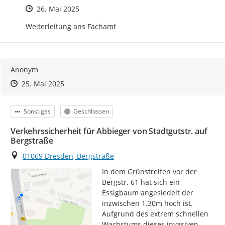
Zeitpunkt des Erstellens
26. Mai 2025
Weiterleitung ans Fachamt
Anonym
Zeitpunkt des Erstellens
Zeitpunkt des Erstellens
Zur Äußerung
25. Mai 2025
Kategorie
Status
Sonstiges
Geschlossen
Verkehrssicherheit für Abbieger von Stadtgutstr. auf
Bergstraße
Ort
01069 Dresden, Bergstraße
In dem Grünstreifen vor der 
Bergstr. 61 hat sich ein 
Essigbaum angesiedelt der 
inzwischen 1.30m hoch ist. 
Aufgrund des extrem schnellen 
Wachstums dieses invasiven 