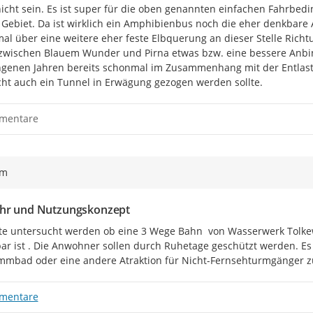
icht sein. Es ist super für die oben genannten einfachen Fahrbedin
Gebiet. Da ist wirklich ein Amphibienbus noch die eher denkbare A
al über eine weitere eher feste Elbquerung an dieser Stelle Richtu
zwischen Blauem Wunder und Pirna etwas bzw. eine bessere Anbind
genen Jahren bereits schonmal im Zusammenhang mit der Entlastu
icht auch ein Tunnel in Erwägung gezogen werden sollte.
mentare
ym
hr und Nutzungskonzept
lte untersucht werden ob eine 3 Wege Bahn  von Wasserwerk Tolkew
r ist . Die Anwohner sollen durch Ruhetage geschützt werden. Es
mbad oder eine andere Atraktion für Nicht-Fernsehturmgänger z
mentare