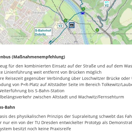
enbus (Maßnahmenempfehlung)
eug für den kombinierten Einsatz auf der Straße und auf dem Wa
te Linienführung weit entfernt von Brücken möglich
re Reisezeit gegenüber
Verbindung über
Loschwitzer
Brücke
oder 
dung von P+R-Platz
auf Altstädter Seite
im Bereich
Tolkewitz
/Laub
Weiterführung bis S-Bahn-Station
Elbelängsverkehr zwischen
A
ltstadt und
Wachwitz
/Fernsehturm
ns-Bahn
asis des physikalischen Prinzips der Supraleitung schwebt das F
r nur ein von der TU Dresden entwickelter Prototyp als Demonstrat
ystem besitzt noch keine Praxisreife