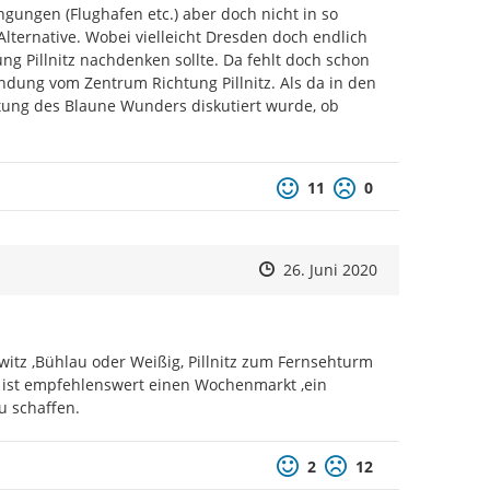
gungen (Flughafen etc.) aber doch nicht in so 
lternative. Wobei vielleicht Dresden doch endlich 
ng Pillnitz nachdenken sollte. Da fehlt doch schon 
ung vom Zentrum Richtung Pillnitz. Als da in den 
ng des Blaune Wunders diskutiert wurde, ob 
Positive Bewertung
Negative Bewertu
11
0
Zeitpunkt des Erstellens
Zeitpunkt des Erstellens
Zur Äußerung
26. Juni 2020
itz ,Bühlau oder Weißig, Pillnitz zum Fernsehturm 
 ist empfehlenswert einen Wochenmarkt ,ein 
u schaffen.
Positive Bewertung
Negative Bewertun
2
12