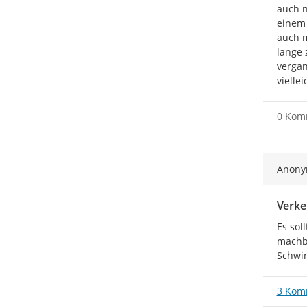
auch n
einem 
auch m
lange 
vergan
vielle
0 Kom
Anon
Verke
Es sol
machba
Schwim
3 Kom