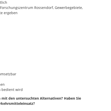
tlich
s Forschungszentrum Rossendorf, Gewerbegebiete,
kte ergeben
umsetzbar
nen
m bedient wird
mit den untersuchten Alternativen? Haben Sie
rkehrsmitteleinsatz?