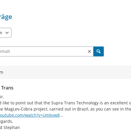
räge
en
e verfügbar. Benutzen Sie "Pfeiltaste oben" und "Pfeiltaste unten"
ch Beiträgen und Kommentaren
ym
 Trans
r,

d like to point out that the Supra Trans Technology is an excellent s
/
7jHE4&t=31s
outube.com/watch?v=Umbvw8
...
gards,

rd Stephan