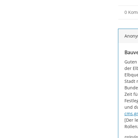
0 Kom
Anon
Bauve
Guten 
der El
Elbque
Stadt 
Bundes
Zeit f
Festle
und du
cms.g
[Der l
Rollen
geände