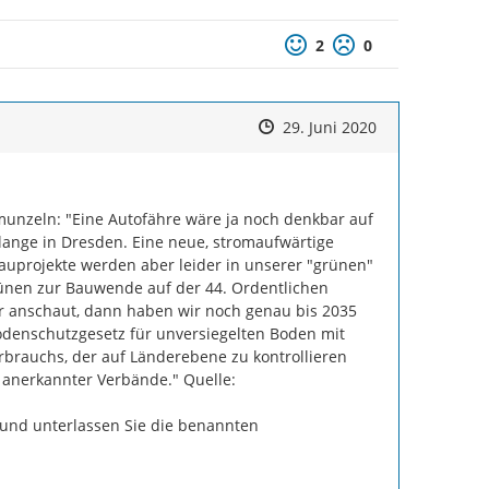
Positive Bewertung
Negative Bewertu
2
0
Zeitpunkt des Erstellens
Zeitpunkt des Erstellens
Zur Äußerung
29. Juni 2020
unzeln: "Eine Autofähre wäre ja noch denkbar auf 
lange in Dresden. Eine neue, stromaufwärtige 
auprojekte werden aber leider in unserer "grünen" 
ünen zur Bauwende auf der 44. Ordentlichen 
r anschaut, dann haben wir noch genau bis 2035 
Bodenschutzgesetz für unversiegelten Boden mit 
brauchs, der auf Länderebene zu kontrollieren 
https://
 anerkannter Verbände." Quelle: 
sourcenschonendes-Bauen-Beschluss-BDK-11-2019.pdf
r und unterlassen Sie die benannten 