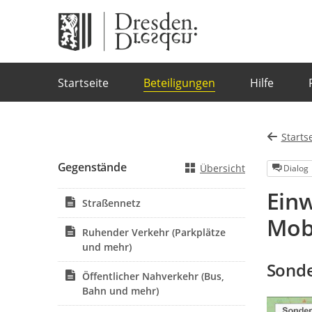
Portalnavigation
Startseite
Beteiligungen
Hilfe
Starts
Gegenstände
Übersicht
Dialog
Ein
Straßennetz
Mobi
Ruhender Verkehr (Parkplätze
und mehr)
Sonde
Öffentlicher Nahverkehr (Bus,
Bahn und mehr)