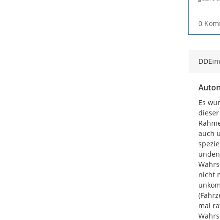
0 Kom
DDEin
Auton
Es wun
dieser
Rahmen
auch u
spezie
undenk
Wahrsc
nicht 
unkomp
(Fahrz
mal ra
Wahrsc