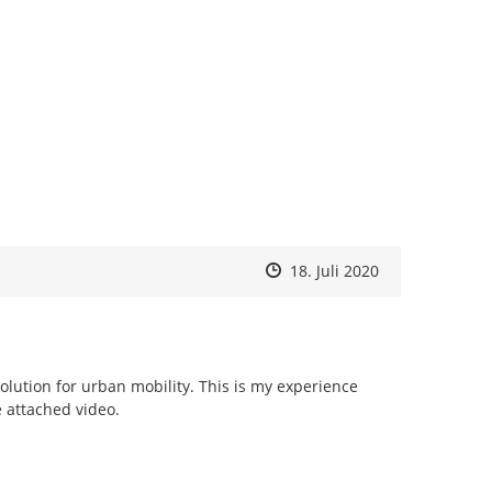
 zum Navigieren.
Zeitpunkt des Erstellens
Zeitpunkt des Erstellens
Zur Äußerung
18. Juli 2020
olution for urban mobility. This is my experience 