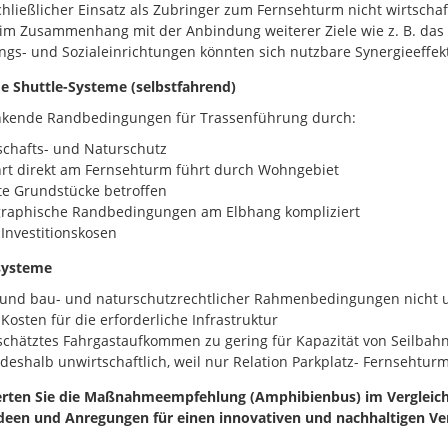
hließlicher Einsatz als Zubringer zum Fernsehturm nicht wirtschaf
im Zusammenhang mit der Anbindung weiterer Ziele wie z. B. da
ngs- und Sozialeinrichtungen könnten sich nutzbare Synergieeffe
 Shuttle-Systeme (selbstfahrend)
nkende Randbedingungen für
Trassenführung durch:
chafts- und Naturschutz
rt direkt am Fernsehturm
führt durch Wohngebiet
te Grundstücke betroffen
graphische Randbedingungen
am Elbhang kompliziert
Investitionskosen
systeme
und bau- und naturschutzrechtlicher Rahmenbedingungen nicht 
Kosten für die erforderliche Infrastruktur
chätztes Fahrgastaufkommen zu gering für Kapazität von Seilbah
deshalb unwirtschaftlich, weil nur Relation Parkplatz- Fernsehtur
rten Sie die Maßnahmeempfehlung (Amphibienbus) im Vergleich 
Ideen und Anregungen für einen innovativen und nachhaltigen Ve