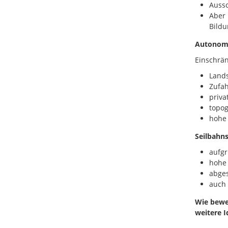
Aussc
Aber 
Bildu
Autonome
Einschrä
Lands
Zufah
priva
topo
hohe 
Seilbahn
aufgr
hohe 
abges
auch 
Wie bewe
weitere 