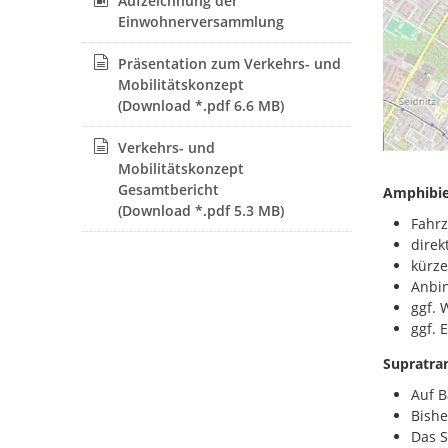
Aufzeichnung der
Einwohnerversammlung
Präsentation zum Verkehrs- und
Mobilitätskonzept
(Download *.pdf 6.6 MB)
Verkehrs- und
Mobilitätskonzept
Gesamtbericht
Amphibi
(Download *.pdf 5.3 MB)
Fahrz
direk
kürze
Anbin
ggf. 
ggf. 
Supratra
Auf B
Bishe
Das S