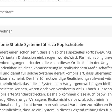
mentare
wohner
ome Shuttle-Systeme führt zu Kopfschütteln
dert einen schon sehr, dass ein solches spezielles Fortbewegungss
 Varianten-Diskussion einbezogen wurde/wird. Für mich völlig unve
bedingungen erfordert, die es an dieser Örtlichkeit in der Umge
ndenkbar ist, diese Voraussetzung in realisitischem Maße schaffen
ll und damit für solche Systeme derart kompliziert, dass überhaup
bar erscheint. Der hierfür notwendige Realisierungsaufwand würd
heinlichkeit, dass diese Systeme am Hang irgendwo hängen bleiben
meistern können, wären doch von vornherein viel zu hoch. Diese Sy
lizierte Standardstrecken. Deshalb kommen diese auch bspw. an Fl
eug-/Steuerungs-)Versagens-Risiko nicht da bzw. absolut minimal. 
tional nachgedacht bevor man solcherart Varianten zur näheren Pr
heinlichkeit, dass so ein System in dieser Gegend reibungslos funk