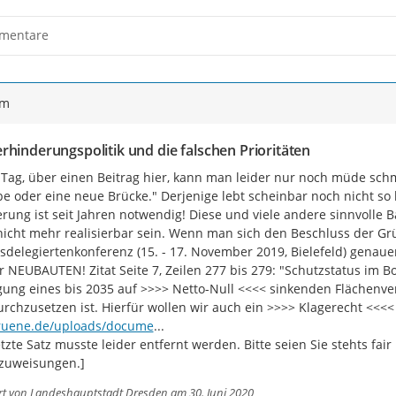
mentare
ym
rhinderungspolitik und die falschen Prioritäten
Tag, über einen Beitrag hier, kann man leider nur noch müde schm
be oder eine neue Brücke." Derjenige lebt scheinbar noch nicht so 
rung ist seit Jahren notwendig! Diese und viele andere sinnvolle B
nicht mehr realisierbar sein. Wenn man sich den Beschluss der Gr
delegiertenkonferenz (15. - 17. November 2019, Bielefeld) genaue
ür NEUBAUTEN! Zitat Seite 7, Zeilen 277 bis 279: "Schutzstatus im 
gung eines bis 2035 auf >>>> Netto-Null <<<< sinkenden Flächenver
rchzusetzen ist. Hierfür wollen wir auch ein >>>> Klagerecht <<<<
nts/Wohnen-Bauwende-Nachhaltiges-res
ruene.de/uploads/docume
...
etzte Satz musste leider entfernt werden. Bitte seien Sie stehts fai
zuweisungen.]
rt von
Landeshauptstadt Dresden
am 30. Juni 2020