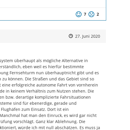
Positive Bewertung
Negative Bewertu
7
2
Zeitpunkt des Erstellens
Zeitpunkt des Erstellens
Zur Äußerung
27. Juni 2020
ystem überhaupt als mögliche Alternative in 
rständlich, eben weil es hierfür bestimmte 
bung Fernsehturm nun überhauptnicht gibt und es 
 zu können. Die Straßen und das Gebiet sind so 
t eine erfolgreiche autonome Fahrt von vornherein 
e in keinem Verhältnis zum Nutzen stehen. Die 
 bzw. derartige komplizierte Fahrsituationen 
steme sind für ebenerdige, gerade und 
ughäfen zum Einsatz. Dort ist ein 
Manchmal hat man den Einruck, es wird gar nicht 
üfung vorschlägt. Ganz klar Ablehnung. Die 
tioniert, würde ich mit null abschätzen. Es muss ja 