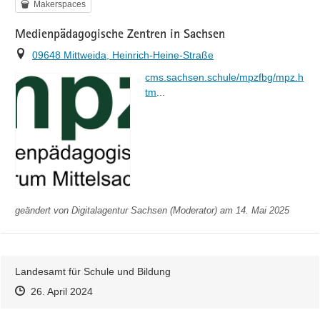
Kategorie
Makerspaces
Medienpädagogische Zentren in Sachsen
Ort
09648 Mittweida, Heinrich-Heine-Straße
https://
cms.sachsen.schule/mpzfbg/mpz.h
l
tm
...
geändert von
Digitalagentur Sachsen (Moderator)
am 14. Mai 2025
Landesamt für Schule und Bildung
Zeitpunkt des Erstellens
Zeitpunkt des Erstellens
Zur Äußerung
26. April 2024