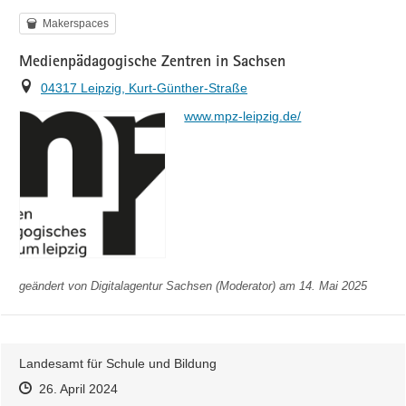
Kategorie
Makerspaces
Medienpädagogische Zentren in Sachsen
Ort
04317 Leipzig, Kurt-Günther-Straße
https://
www.mpz-leipzig.de/
geändert von
Digitalagentur Sachsen (Moderator)
am 14. Mai 2025
Landesamt für Schule und Bildung
Zeitpunkt des Erstellens
Zeitpunkt des Erstellens
Zur Äußerung
26. April 2024