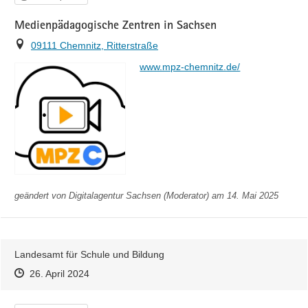
Medienpädagogische Zentren in Sachsen
Ort
09111 Chemnitz, Ritterstraße
https://
www.mpz-chemnitz.de/
geändert von
Digitalagentur Sachsen (Moderator)
am 14. Mai 2025
Landesamt für Schule und Bildung
Zeitpunkt des Erstellens
Zeitpunkt des Erstellens
Zur Äußerung
26. April 2024