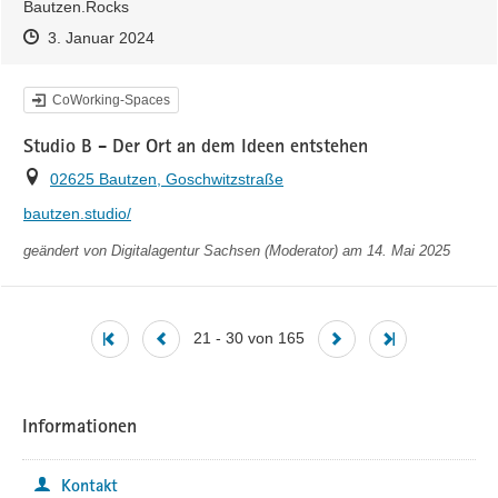
Bautzen.Rocks
Zeitpunkt des Erstellens
Zeitpunkt des Erstellens
Zur Äußerung
3. Januar 2024
Kategorie
CoWorking-Spaces
Studio B - Der Ort an dem Ideen entstehen
Ort
02625 Bautzen, Goschwitzstraße
https://
bautzen.studio/
geändert von
Digitalagentur Sachsen (Moderator)
am 14. Mai 2025
21 - 30 von 165
Informationen
Kontakt