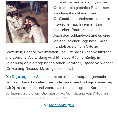
Innovationsräume als physische
Orte sind ein globales Phänomen,
was längst nicht mehr nur in
Großstädten beheimatet, sondern
inzwischen auch vermehrt im
ländlichen Raum zu finden ist.
Auch deutschlandweit gibt es eine
Vielzahl solcher Angebote. Dabei
handelt es sich um Orte zum
Coworken, Labore, Werkstätten und Orte des Experimentierens
und Lernens. Als Endung wird für diese Räume häufig, in
Anlehnung an die angelsächsischen Vorbilder,
-space
verwendet
(Coworking-
Spaces
, Maker
spaces, usw.
).
Die
Digitalagentur Sachsen
hat es sich zur Aufgabe gemacht, für
Sachsen diese
Lokalen Innovationsräume für Digitalisierung
(LIfD)
zu sammeln und zentral als frei zugängliche Karte zur
Verfügung zu stellen. Die interaktive Vernetzung von Akteuren
und Nutzern ist dabei das erklärte Ziel.
Mehr anzeigen
Sie suchen ein spannendes Projekt in Ihrer Region?
~ Dann sind Sie hier genau richtig! ~