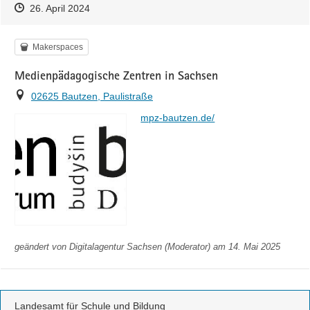
Zeitpunkt des Erstellens
Zeitpunkt des Erstellens
Zur Äußerung
26. April 2024
Kategorie
Makerspaces
Medienpädagogische Zentren in Sachsen
Ort
02625 Bautzen, Paulistraße
https://
mpz-bautzen.de/
geändert von
Digitalagentur Sachsen (Moderator)
am 14. Mai 2025
Landesamt für Schule und Bildung