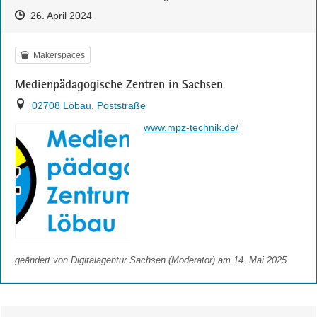
Zeitpunkt des Erstellens
Zeitpunkt des Erstellens
Zur Äußerung
26. April 2024
Kategorie
Makerspaces
Medienpädagogische Zentren in Sachsen
Ort
02708 Löbau, Poststraße
https://
www.mpz-technik.de/
geändert von
Digitalagentur Sachsen (Moderator)
am 14. Mai 2025