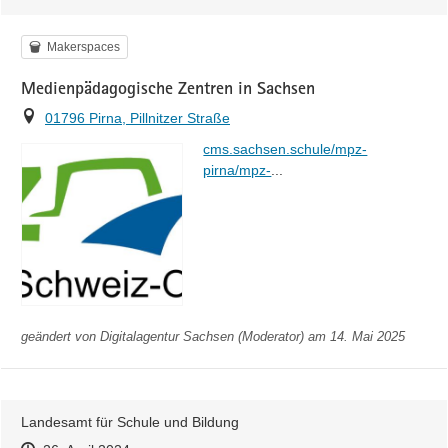
Kategorie
Makerspaces
Medienpädagogische Zentren in Sachsen
Ort
01796 Pirna, Pillnitzer Straße
https://
cms.sachsen.schule/mpz-
home.html
pirna/mpz-
...
geändert von
Digitalagentur Sachsen (Moderator)
am 14. Mai 2025
Landesamt für Schule und Bildung