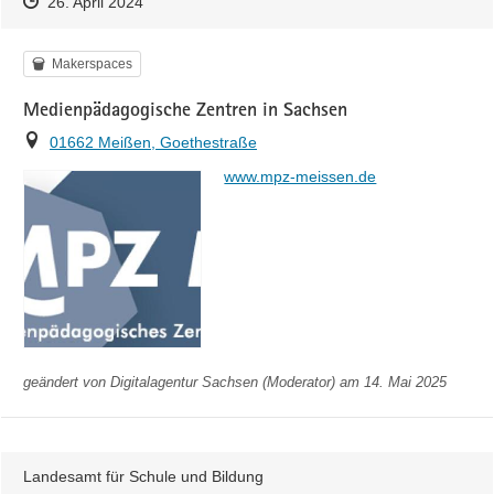
Zeitpunkt des Erstellens
Zeitpunkt des Erstellens
Zur Äußerung
26. April 2024
Kategorie
Makerspaces
Medienpädagogische Zentren in Sachsen
Ort
01662 Meißen, Goethestraße
https://
www.mpz-meissen.de
geändert von
Digitalagentur Sachsen (Moderator)
am 14. Mai 2025
Landesamt für Schule und Bildung