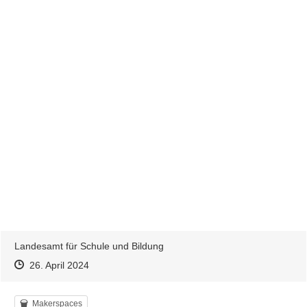
Ihnen unter den angegebenen Kontaktdaten zu hören!
Landesamt für Schule und Bildung
Zeitpunkt des Erstellens
Zeitpunkt des Erstellens
Zur Äußerung
26. April 2024
Kategorie
Makerspaces