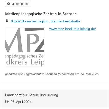
Kategorie
Makerspaces
Medienpädagogische Zentren in Sachsen
Ort
04552 Borna bei Leipzig, Stauffenbergstraße
https://
www.mpz-landkreis-leipzig.de/
geändert von
Digitalagentur Sachsen (Moderator)
am 14. Mai 2025
Landesamt für Schule und Bildung
Zeitpunkt des Erstellens
Zeitpunkt des Erstellens
Zur Äußerung
26. April 2024