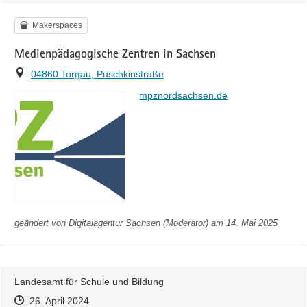
Kategorie
Makerspaces
Medienpädagogische Zentren in Sachsen
Ort
04860 Torgau, Puschkinstraße
https://
mpznordsachsen.de
geändert von
Digitalagentur Sachsen (Moderator)
am 14. Mai 2025
Landesamt für Schule und Bildung
Zeitpunkt des Erstellens
Zeitpunkt des Erstellens
Zur Äußerung
26. April 2024