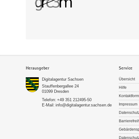
Service
Herausgeber
Service
Digitalagentur Sachsen
Übersicht
Stauffenbergallee 24
Hilfe
01099
Dresden
Kontaktform
Telefon:
+49 351 212495-50
Impressum
E-Mail:
info@digitalagentur.sachsen.de
Datenschut
Barrierefrei
Gebärdens
Datenschutz