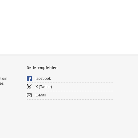
Seite empfehlen
t ein
facebook
es
X (Twitter)
E-Mail