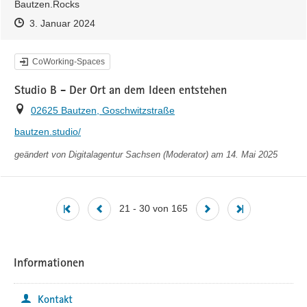
Bautzen.Rocks
Zeitpunkt des Erstellens
Zeitpunkt des Erstellens
Zur Äußerung
3. Januar 2024
Kategorie
CoWorking-Spaces
Studio B - Der Ort an dem Ideen entstehen
Ort
02625 Bautzen, Goschwitzstraße
https://
bautzen.studio/
geändert von
Digitalagentur Sachsen (Moderator)
am 14. Mai 2025
21 - 30 von 165
Informationen
Kontakt