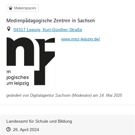
Kategorie
Makerspaces
Medienpädagogische Zentren in Sachsen
Ort
04317 Leipzig, Kurt-Günther-Straße
https://
www.mpz-leipzig.de/
geändert von
Digitalagentur Sachsen (Moderator)
am 14. Mai 2025
Landesamt für Schule und Bildung
Zeitpunkt des Erstellens
Zeitpunkt des Erstellens
Zur Äußerung
26. April 2024