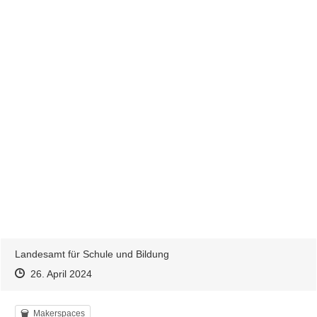
Ihnen unter den angegebenen Kontaktdaten zu hören!
Landesamt für Schule und Bildung
Zeitpunkt des Erstellens
Zeitpunkt des Erstellens
Zur Äußerung
26. April 2024
Kategorie
Makerspaces