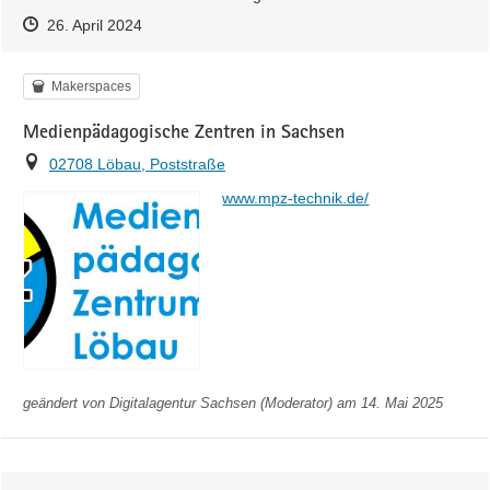
Zeitpunkt des Erstellens
Zeitpunkt des Erstellens
Zur Äußerung
26. April 2024
Kategorie
Makerspaces
Medienpädagogische Zentren in Sachsen
Ort
02708 Löbau, Poststraße
https://
www.mpz-technik.de/
geändert von
Digitalagentur Sachsen (Moderator)
am 14. Mai 2025