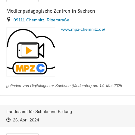
Medienpädagogische Zentren in Sachsen
Ort
09111 Chemnitz, Ritterstraße
https://
www.mpz-chemnitz.de/
geändert von
Digitalagentur Sachsen (Moderator)
am 14. Mai 2025
Landesamt für Schule und Bildung
Zeitpunkt des Erstellens
Zeitpunkt des Erstellens
Zur Äußerung
26. April 2024