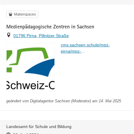
Kategorie
Makerspaces
Medienpädagogische Zentren in Sachsen
Ort
01796 Pirna, Pillnitzer Straße
https://
cms.sachsen.schule/mpz-
home.html
pirna/mpz-
...
geändert von
Digitalagentur Sachsen (Moderator)
am 14. Mai 2025
Landesamt für Schule und Bildung