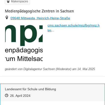
Kategorie
Makerspaces
Medienpädagogische Zentren in Sachsen
Ort
09648 Mittweida, Heinrich-Heine-Straße
https://
cms.sachsen.schule/mpzfbg/mpz.h
l
tm
...
geändert von
Digitalagentur Sachsen (Moderator)
am 14. Mai 2025
Landesamt für Schule und Bildung
Zeitpunkt des Erstellens
Zeitpunkt des Erstellens
Zur Äußerung
26. April 2024