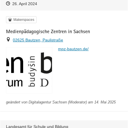
Zeitpunkt des Erstellens
Zeitpunkt des Erstellens
Zur Äußerung
26. April 2024
Kategorie
Makerspaces
Medienpädagogische Zentren in Sachsen
Ort
02625 Bautzen, Paulistraße
https://
mpz-bautzen.de/
geändert von
Digitalagentur Sachsen (Moderator)
am 14. Mai 2025
Landesamt für Schule und Bildung