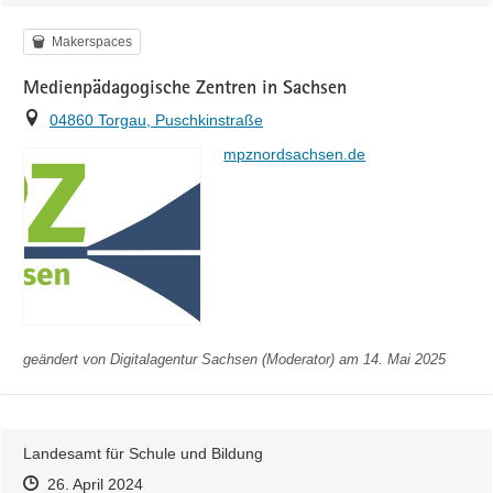
Kategorie
Makerspaces
Medienpädagogische Zentren in Sachsen
Ort
04860 Torgau, Puschkinstraße
https://
mpznordsachsen.de
geändert von
Digitalagentur Sachsen (Moderator)
am 14. Mai 2025
Landesamt für Schule und Bildung
Zeitpunkt des Erstellens
Zeitpunkt des Erstellens
Zur Äußerung
26. April 2024