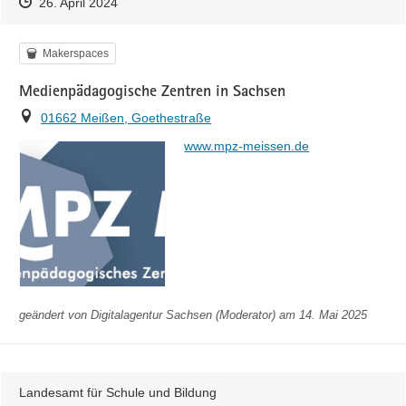
Zeitpunkt des Erstellens
Zeitpunkt des Erstellens
Zur Äußerung
26. April 2024
Kategorie
Makerspaces
Medienpädagogische Zentren in Sachsen
Ort
01662 Meißen, Goethestraße
https://
www.mpz-meissen.de
geändert von
Digitalagentur Sachsen (Moderator)
am 14. Mai 2025
Landesamt für Schule und Bildung