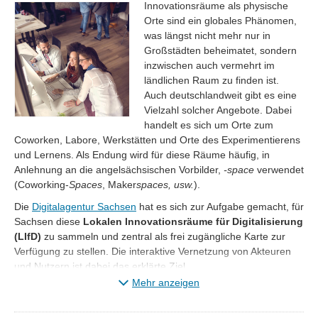
Innovationsräume als physische
Orte sind ein globales Phänomen,
was längst nicht mehr nur in
Großstädten beheimatet, sondern
inzwischen auch vermehrt im
ländlichen Raum zu finden ist.
Auch deutschlandweit gibt es eine
Vielzahl solcher Angebote. Dabei
handelt es sich um Orte zum
Coworken, Labore, Werkstätten und Orte des Experimentierens
und Lernens. Als Endung wird für diese Räume häufig, in
Anlehnung an die angelsächsischen Vorbilder,
-space
verwendet
(Coworking-
Spaces
, Maker
spaces, usw.
).
Die
Digitalagentur Sachsen
hat es sich zur Aufgabe gemacht, für
Sachsen diese
Lokalen Innovationsräume für Digitalisierung
(LIfD)
zu sammeln und zentral als frei zugängliche Karte zur
Verfügung zu stellen. Die interaktive Vernetzung von Akteuren
und Nutzern ist dabei das erklärte Ziel.
Mehr anzeigen
Sie suchen ein spannendes Projekt in Ihrer Region?
~ Dann sind Sie hier genau richtig! ~