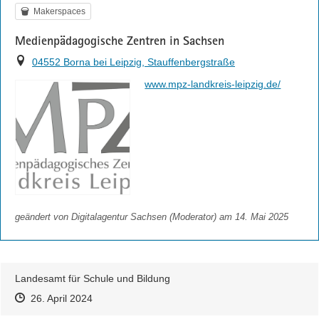
Kategorie
Makerspaces
Medienpädagogische Zentren in Sachsen
Ort
04552 Borna bei Leipzig, Stauffenbergstraße
https://
www.mpz-landkreis-leipzig.de/
geändert von
Digitalagentur Sachsen (Moderator)
am 14. Mai 2025
Landesamt für Schule und Bildung
Zeitpunkt des Erstellens
Zeitpunkt des Erstellens
Zur Äußerung
26. April 2024