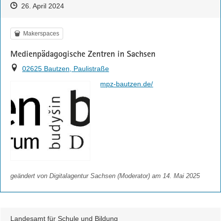
Zeitpunkt des Erstellens
Zeitpunkt des Erstellens
Zur Äußerung
26. April 2024
Kategorie
Makerspaces
Medienpädagogische Zentren in Sachsen
Ort
02625 Bautzen, Paulistraße
https://
mpz-bautzen.de/
geändert von
Digitalagentur Sachsen (Moderator)
am 14. Mai 2025
Landesamt für Schule und Bildung