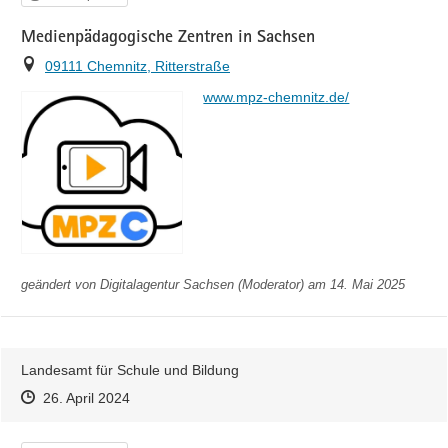
Medienpädagogische Zentren in Sachsen
Ort
09111 Chemnitz, Ritterstraße
https://
www.mpz-chemnitz.de/
geändert von
Digitalagentur Sachsen (Moderator)
am 14. Mai 2025
Landesamt für Schule und Bildung
Zeitpunkt des Erstellens
Zeitpunkt des Erstellens
Zur Äußerung
26. April 2024