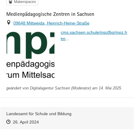
Kategorie
Makerspaces
Medienpädagogische Zentren in Sachsen
Ort
09648 Mittweida, Heinrich-Heine-Straße
https://
cms.sachsen.schule/mpzfbg/mpz.h
l
tm
...
geändert von
Digitalagentur Sachsen (Moderator)
am 14. Mai 2025
Landesamt für Schule und Bildung
Zeitpunkt des Erstellens
Zeitpunkt des Erstellens
Zur Äußerung
26. April 2024