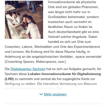
Innovationsräume als physische
Orte sind ein globales Phänomen,
was längst nicht mehr nur in
Großstädten beheimatet, sondern
inzwischen auch vermehrt im
ländlichen Raum zu finden ist.
Auch deutschlandweit gibt es eine
Vielzahl solcher Angebote. Dabei
handelt es sich um Orte zum
Coworken, Labore, Werkstätten und Orte des Experimentierens
und Lernens. Als Endung wird für diese Räume häufig, in
Anlehnung an die angelsächsischen Vorbilder,
-space
verwendet
(Coworking-
Spaces
, Maker
spaces, usw.
).
Die
Digitalagentur Sachsen
hat es sich zur Aufgabe gemacht, für
Sachsen diese
Lokalen Innovationsräume für Digitalisierung
(LIfD)
zu sammeln und zentral als frei zugängliche Karte zur
Verfügung zu stellen. Die interaktive Vernetzung von Akteuren
und Nutzern ist dabei das erklärte Ziel.
Mehr anzeigen
Sie suchen ein spannendes Projekt in Ihrer Region?
~ Dann sind Sie hier genau richtig! ~