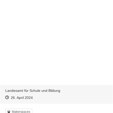
Ihnen unter den angegebenen Kontaktdaten zu hören!
Landesamt für Schule und Bildung
Zeitpunkt des Erstellens
Zeitpunkt des Erstellens
Zur Äußerung
26. April 2024
Kategorie
Makerspaces