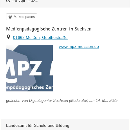
Zeitpunkt des Erstellens
Zeitpunkt des Erstellens
Zur Äußerung
26. April 2024
Kategorie
Makerspaces
Medienpädagogische Zentren in Sachsen
Ort
01662 Meißen, Goethestraße
https://
www.mpz-meissen.de
geändert von
Digitalagentur Sachsen (Moderator)
am 14. Mai 2025
Landesamt für Schule und Bildung