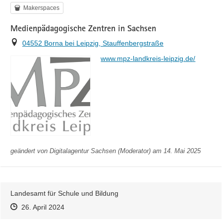
Kategorie
Makerspaces
Medienpädagogische Zentren in Sachsen
Ort
04552 Borna bei Leipzig, Stauffenbergstraße
https://
www.mpz-landkreis-leipzig.de/
geändert von
Digitalagentur Sachsen (Moderator)
am 14. Mai 2025
Landesamt für Schule und Bildung
Zeitpunkt des Erstellens
Zeitpunkt des Erstellens
Zur Äußerung
26. April 2024