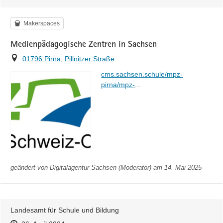
Kategorie
Makerspaces
Medienpädagogische Zentren in Sachsen
Ort
01796 Pirna, Pillnitzer Straße
https://
cms.sachsen.schule/mpz-
home.html
pirna/mpz-
...
geändert von
Digitalagentur Sachsen (Moderator)
am 14. Mai 2025
Landesamt für Schule und Bildung