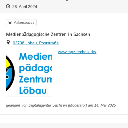
Zeitpunkt des Erstellens
Zeitpunkt des Erstellens
Zur Äußerung
26. April 2024
Kategorie
Makerspaces
Medienpädagogische Zentren in Sachsen
Ort
02708 Löbau, Poststraße
https://
www.mpz-technik.de/
geändert von
Digitalagentur Sachsen (Moderator)
am 14. Mai 2025