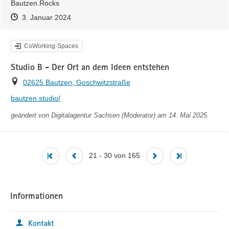
Bautzen.Rocks
Zeitpunkt des Erstellens
Zeitpunkt des Erstellens
Zur Äußerung
3. Januar 2024
Kategorie
CoWorking-Spaces
Studio B - Der Ort an dem Ideen entstehen
Ort
02625 Bautzen, Goschwitzstraße
https://
bautzen.studio/
geändert von
Digitalagentur Sachsen (Moderator)
am 14. Mai 2025
21 - 30 von 165
Informationen
Kontakt