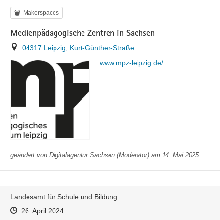
Kategorie
Makerspaces
Medienpädagogische Zentren in Sachsen
Ort
04317 Leipzig, Kurt-Günther-Straße
https://
www.mpz-leipzig.de/
geändert von
Digitalagentur Sachsen (Moderator)
am 14. Mai 2025
Landesamt für Schule und Bildung
Zeitpunkt des Erstellens
Zeitpunkt des Erstellens
Zur Äußerung
26. April 2024