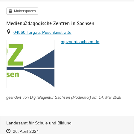
Kategorie
Makerspaces
Medienpädagogische Zentren in Sachsen
Ort
04860 Torgau, Puschkinstraße
https://
mpznordsachsen.de
geändert von
Digitalagentur Sachsen (Moderator)
am 14. Mai 2025
Landesamt für Schule und Bildung
Zeitpunkt des Erstellens
Zeitpunkt des Erstellens
Zur Äußerung
26. April 2024