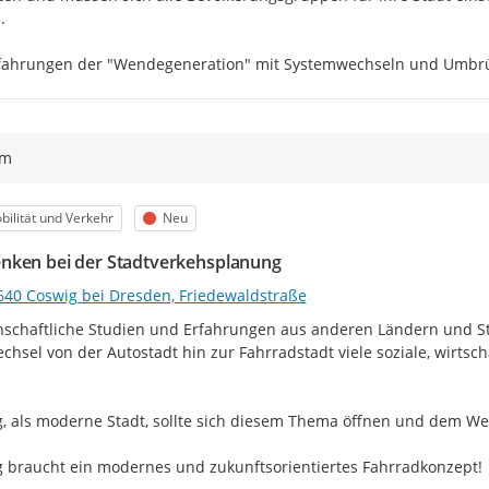


fahrungen der "Wendegeneration" mit Systemwechseln und Umbrüc
ym
egorie
Status
bilität und Verkehr
Neu
ken bei der Stadtverkehsplanung
640 Coswig bei Dresden, Friedewaldstraße
schaftliche Studien und Erfahrungen aus anderen Ländern und St
chsel von der Autostadt hin zur Fahrradstadt viele soziale, wirtscha


, als moderne Stadt, sollte sich diesem Thema öffnen und dem Wec
 braucht ein modernes und zukunftsorientiertes Fahrradkonzept!
