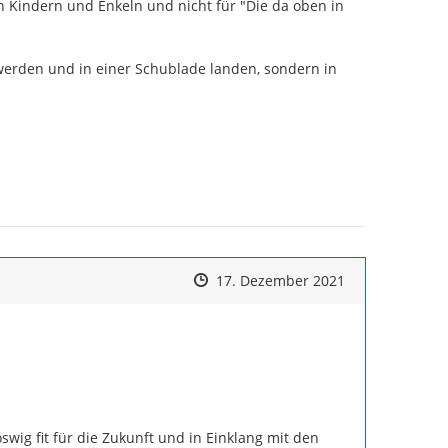
Kindern und Enkeln und nicht für "Die da oben in 
 werden und in einer Schublade landen, sondern in 
Zeitpunkt des Erstellens
Zeitpunkt des Erstellens
Zur Äußerung
17. Dezember 2021
ig fit für die Zukunft und in Einklang mit den 