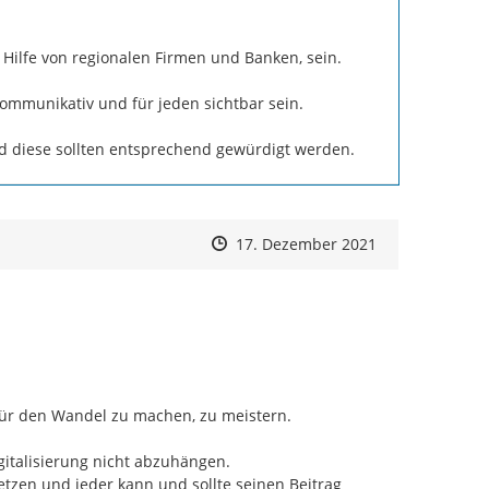
Hilfe von regionalen Firmen und Banken, sein.

ommunikativ und für jeden sichtbar sein.

und diese sollten entsprechend gewürdigt werden.
Zeitpunkt des Erstellens
Zeitpunkt des Erstellens
Zur Äußerung
17. Dezember 2021
ür den Wandel zu machen, zu meistern.

italisierung nicht abzuhängen.

tzen und jeder kann und sollte seinen Beitrag 