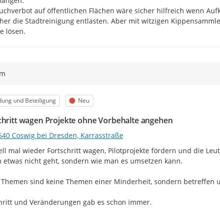
ängen.

uchverbot auf öffentlichen Flächen wäre sicher hilfreich wenn Aufk
er die Stadtreinigung entlasten. Aber mit witzigen Kippensammle
e lösen.
ym
egorie
Status
dung und Beteiligung
Neu
chritt wagen Projekte ohne Vorbehalte angehen
640 Coswig bei Dresden, Karrasstraße
ll mal wieder Fortschritt wagen, Pilotprojekte fördern und die Leu
etwas nicht geht, sondern wie man es umsetzen kann.

Themen sind keine Themen einer Minderheit, sondern betreffen un
hritt und Veränderungen gab es schon immer.
