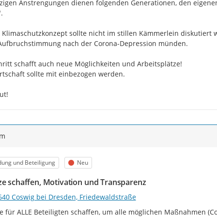
tzigen Anstrengungen dienen folgenden Generationen, den eigenen 


 Klimaschutzkonzept sollte nicht im stillen Kämmerlein diskutiert
 Aufbruchstimmung nach der Corona-Depression münden.

hritt schafft auch neue Möglichkeiten und Arbeitsplätze!

rtschaft sollte mit einbezogen werden.

ut!
ym
egorie
Status
dung und Beteiligung
Neu
ze schaffen, Motivation und Transparenz
640 Coswig bei Dresden, Friedewaldstraße
e für ALLE Beteiligten schaffen, um alle möglichen Maßnahmen (Cosw