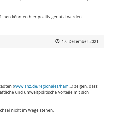
hen könnten hier positiv genutzt werden.
Zeitpunkt des Erstellens
Zeitpunkt des Erstellens
Zur Äußerung
17. Dezember 2021
https://
burg/70-Prozent-der-Hamburge
ädten (
www.shz.de/regionales/ham
...
) zeigen, dass 
ftliche und umweltpolitische Vorteile mit sich 
hsel nicht im Wege stehen.
