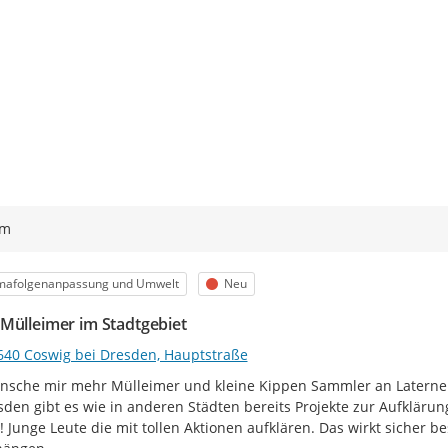
ym
egorie
Status
imafolgenanpassung und Umwelt
Neu
Mülleimer im Stadtgebiet
640 Coswig bei Dresden, Hauptstraße
nsche mir mehr Mülleimer und kleine Kippen Sammler an Laternen
sden gibt es wie in anderen Städten bereits Projekte zur Aufklärun
 Junge Leute die mit tollen Aktionen aufklären. Das wirkt sicher be