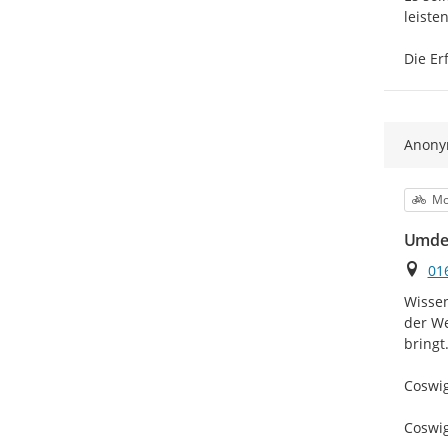
leisten.
Die Er
Anon
Kat
Mo
Umden
Ort
01
Wissen
der We
bringt.
Coswig
Coswig