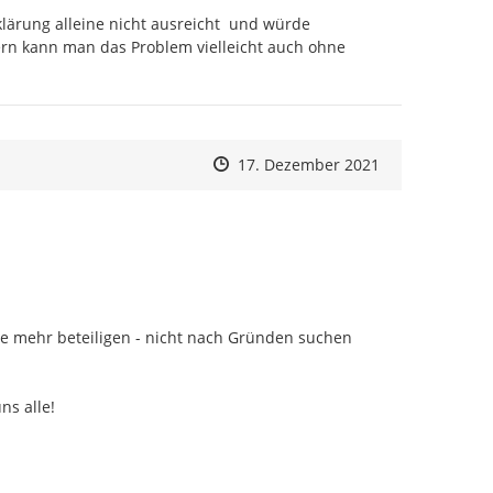
lärung alleine nicht ausreicht  und würde 
rn kann man das Problem vielleicht auch ohne 
Zeitpunkt des Erstellens
Zeitpunkt des Erstellens
Zur Äußerung
17. Dezember 2021
te mehr beteiligen - nicht nach Gründen suchen 
s alle!
