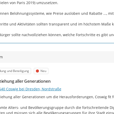
ielen von Paris 2019) umzusetzen.

nnen Belohnungssysteme, wie Preise ausloben und Rabatte ..., mit 
hritte und Aktivitäten sollten transparent und im höchstem Maße k
Bürger sollte nachvollziehen können, welche Fortschritte es gibt 
ym
egorie
Status
dung und Beteiligung
Neu
ziehung aller Generationen
640 Coswig bei Dresden, Nordstraße
iehung aller Generationen um die Herausforderungen, Coswig fit f
mte Alters- und Bevölkerungsgruppe durch die fortschreitende Dig
lten und müssen sich alle Bevölkerungsgruppen für ihre Stadt einse