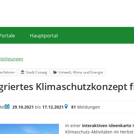
Portale
Hauptportal
eteiligungen
erfahren
Stadt Coswig
Umwelt, Klima und Energie
griertes Klimaschutzkonzept f
Zeitraum
Meldungen
et
29.10.2021
bis
17.12.2021
81
Meldungen
In einer
interaktiven Ideenkarte
k
Klimaschutz-Aktivitäten im Herbst