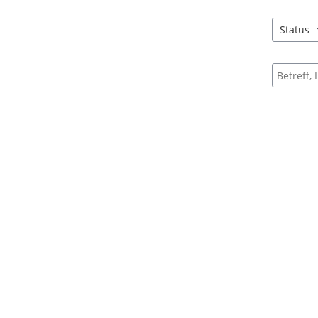
Status
1 Einträg
Suche na