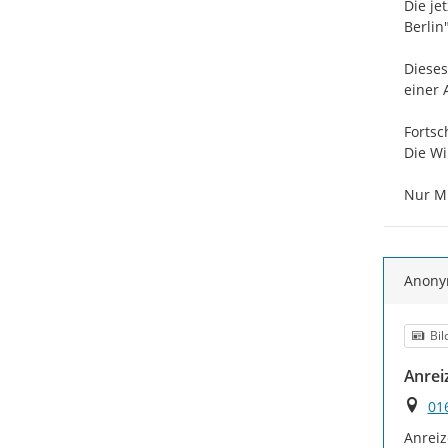
Die je
Berlin".
Dieses
einer
Fortsc
Die Wi
Nur M
Anon
Kat
Bil
Anrei
Ort
01
Anreiz