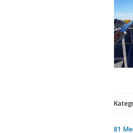
Kateg
81
Me