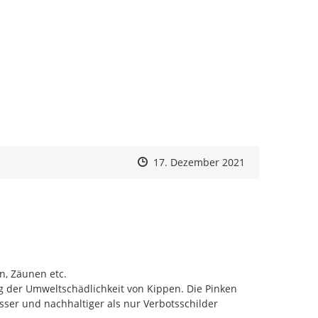
Zeitpunkt des Erstellens
Zeitpunkt des Erstellens
Zur Äußerung
17. Dezember 2021
, Zäunen etc.

g der Umweltschädlichkeit von Kippen. Die Pinken 
sser und nachhaltiger als nur Verbotsschilder 