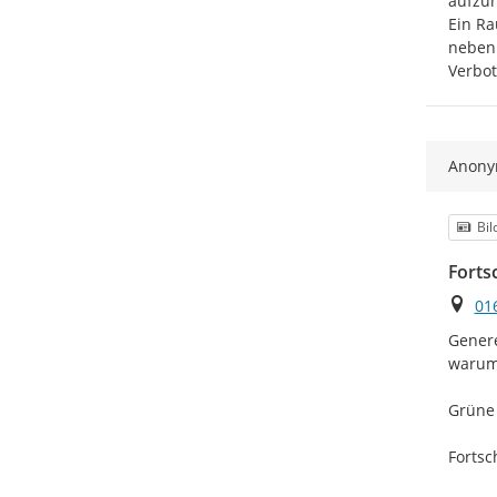
aufzuh
Ein Ra
nebenh
Verbot
Anon
Kat
Bil
Forts
Ort
01
Genere
warum 
Grüne 
Fortsc