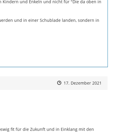
Kindern und Enkeln und nicht für "Die da oben in 
 werden und in einer Schublade landen, sondern in 
Zeitpunkt des Erstellens
Zeitpunkt des Erstellens
Zur Äußerung
17. Dezember 2021
ig fit für die Zukunft und in Einklang mit den 