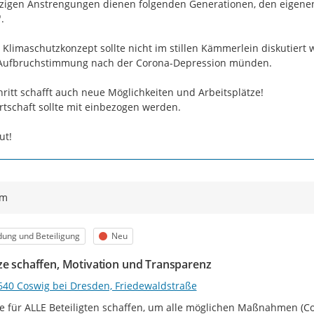
tzigen Anstrengungen dienen folgenden Generationen, den eigenen 


 Klimaschutzkonzept sollte nicht im stillen Kämmerlein diskutiert
 Aufbruchstimmung nach der Corona-Depression münden.

hritt schafft auch neue Möglichkeiten und Arbeitsplätze!

rtschaft sollte mit einbezogen werden.

ut!
ym
egorie
Status
dung und Beteiligung
Neu
ze schaffen, Motivation und Transparenz
640 Coswig bei Dresden, Friedewaldstraße
e für ALLE Beteiligten schaffen, um alle möglichen Maßnahmen (Cosw