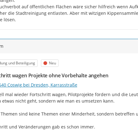
ängen.

uchverbot auf öffentlichen Flächen wäre sicher hilfreich wenn Aufk
er die Stadtreinigung entlasten. Aber mit witzigen Kippensammle
e lösen.
ym
egorie
Status
dung und Beteiligung
Neu
chritt wagen Projekte ohne Vorbehalte angehen
640 Coswig bei Dresden, Karrasstraße
ll mal wieder Fortschritt wagen, Pilotprojekte fördern und die Leu
etwas nicht geht, sondern wie man es umsetzen kann.

Themen sind keine Themen einer Minderheit, sondern betreffen un
hritt und Veränderungen gab es schon immer.
