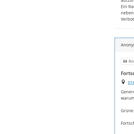
aufzuh
Ein Ra
nebenh
Verbot
Anon
Kat
Bil
Forts
Ort
01
Genere
warum 
Grüne 
Fortsc