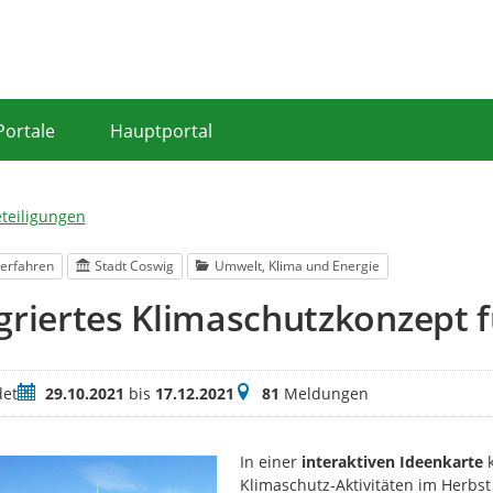
Portale
Hauptportal
eteiligungen
erfahren
Stadt Coswig
Umwelt, Klima und Energie
griertes Klimaschutzkonzept f
Zeitraum
Meldungen
et
29.10.2021
bis
17.12.2021
81
Meldungen
In einer
interaktiven Ideenkarte
k
Klimaschutz-Aktivitäten im Herbst