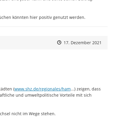
hen könnten hier positiv genutzt werden.
Zeitpunkt des Erstellens
Zeitpunkt des Erstellens
Zur Äußerung
17. Dezember 2021
https://
burg/70-Prozent-der-Hamburge
ädten (
www.shz.de/regionales/ham
...
) zeigen, dass 
ftliche und umweltpolitische Vorteile mit sich 
hsel nicht im Wege stehen.
