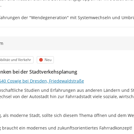


fahrungen der "Wendegeneration" mit Systemwechseln und Umbrüc
ym
egorie
Status
bilität und Verkehr
Neu
ken bei der Stadtverkehsplanung
640 Coswig bei Dresden, Friedewaldstraße
schaftliche Studien und Erfahrungen aus anderen Ländern und St
chsel von der Autostadt hin zur Fahrradstadt viele soziale, wirtscha


, als moderne Stadt, sollte sich diesem Thema öffnen und dem Wec
 braucht ein modernes und zukunftsorientiertes Fahrradkonzept!
