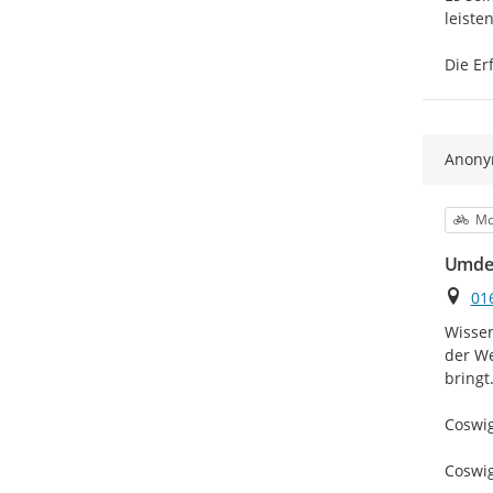
leisten.
Die Er
Anon
Kat
Mo
Umden
Ort
01
Wissen
der We
bringt.
Coswig
Coswig