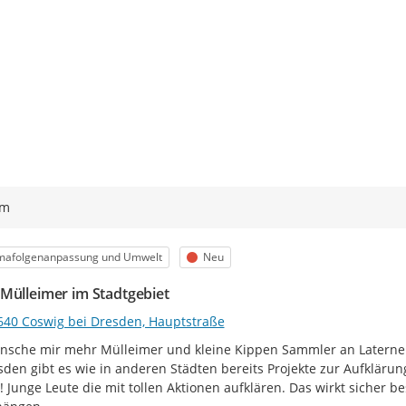
ym
egorie
Status
imafolgenanpassung und Umwelt
Neu
Mülleimer im Stadtgebiet
640 Coswig bei Dresden, Hauptstraße
nsche mir mehr Mülleimer und kleine Kippen Sammler an Laternen
sden gibt es wie in anderen Städten bereits Projekte zur Aufklärun
 Junge Leute die mit tollen Aktionen aufklären. Das wirkt sicher be