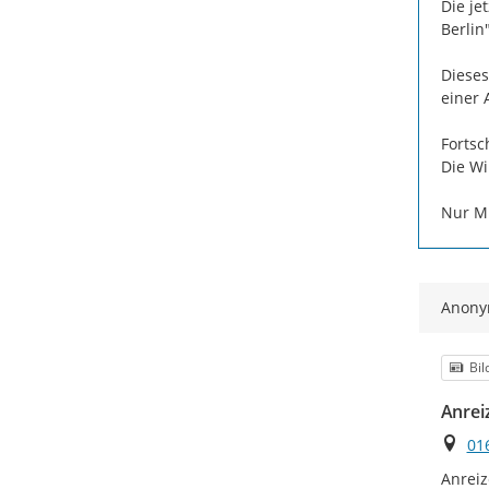
Die je
Berlin".
Dieses
einer
Fortsc
Die Wi
Nur M
Anon
Kat
Bil
Anrei
Ort
01
Anreiz