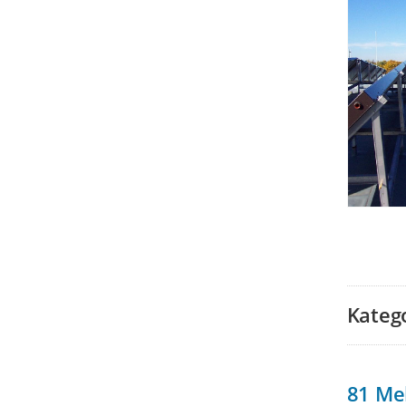
Kateg
81
Me