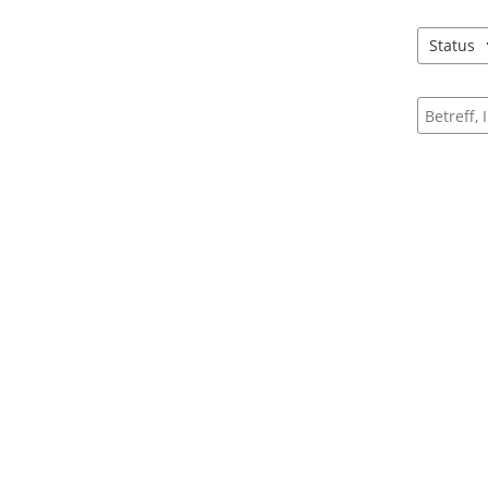
Status
1 Einträg
Suche na