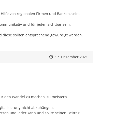
Hilfe von regionalen Firmen und Banken, sein.

ommunikativ und für jeden sichtbar sein.

und diese sollten entsprechend gewürdigt werden.
Zeitpunkt des Erstellens
Zeitpunkt des Erstellens
Zur Äußerung
17. Dezember 2021
ür den Wandel zu machen, zu meistern.

italisierung nicht abzuhängen.

tzen und jeder kann und sollte seinen Beitrag 