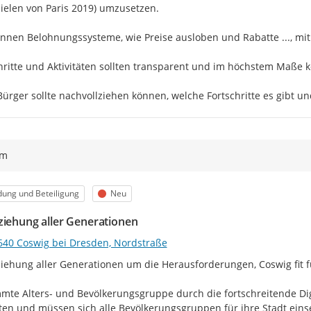
ielen von Paris 2019) umzusetzen.

nnen Belohnungssysteme, wie Preise ausloben und Rabatte ..., mit 
hritte und Aktivitäten sollten transparent und im höchstem Maße k
Bürger sollte nachvollziehen können, welche Fortschritte es gibt 
ym
egorie
Status
dung und Beteiligung
Neu
ziehung aller Generationen
640 Coswig bei Dresden, Nordstraße
iehung aller Generationen um die Herausforderungen, Coswig fit f
mte Alters- und Bevölkerungsgruppe durch die fortschreitende Dig
lten und müssen sich alle Bevölkerungsgruppen für ihre Stadt einse