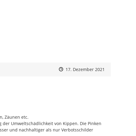
Zeitpunkt des Erstellens
Zeitpunkt des Erstellens
Zur Äußerung
17. Dezember 2021
, Zäunen etc.

g der Umweltschädlichkeit von Kippen. Die Pinken 
sser und nachhaltiger als nur Verbotsschilder 