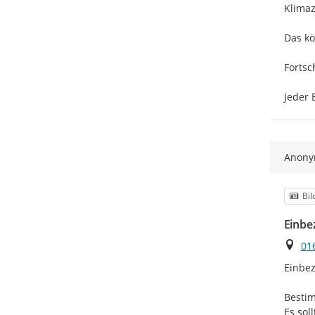
Klimaz
Das kö
Fortsc
Jeder 
Anon
Kat
Bil
Einbe
Ort
01
Einbez
Bestim
Es sol