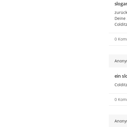
sloga
zurück
Deine 
Coldit
0 Kom
Anon
ein sl
Coldit
0 Kom
Anon