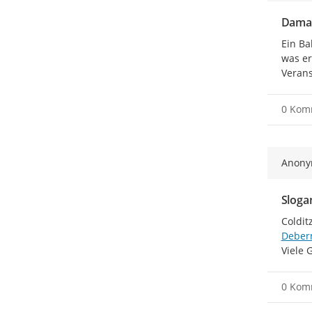
Damal
Ein Ba
was er
Verans
0 Kom
Anon
Slogan
Deber
Viele 
0 Kom