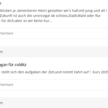
n
blicken ja ,lamentieren Nein! gestalten wir's halt,mit Jung und alt !

Zukunft ist auch die unsre,egal ob schloss,Stadt,Wald oder flur

z für dich,aber es wir keine Kur...
mentare
ym
ogan für colditz
z stellt sich den Aufgaben der Zeit,und nimmt Fahrt auf !  Kurs 203
mentare
ym