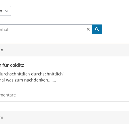
Sie haben nun die Möglichkeit,
un
en
Ihre Idee unter
www.colditz.de/sl
28.02.20 dafür geöffnet. Es komme
e verfügbar. Benutzen Sie "Pfeiltaste oben" und "Pfeiltaste unten"
Arbeitsberatung des Stadtrates a
ch Beiträgen und Kommentaren
Wir freuen uns auf Ihre Einsendu
ym
 für colditz
urchschnittlich durchschnittlich"

..mal was zum nachdenken.......
mentare
ym