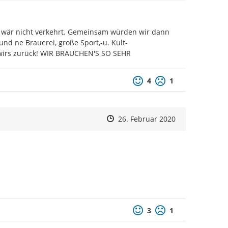
s wär nicht verkehrt. Gemeinsam würden wir dann 
nd ne Brauerei, große Sport,-u. Kult-
n wirs zurück! WIR BRAUCHEN'S SO SEHR
Positive Bewertung
Negative Bewertu
4
1
Zeitpunkt des Erstellens
Zeitpunkt des Erstellens
Zur Äußerung
26. Februar 2020
Positive Bewertung
Negative Bewertu
3
1