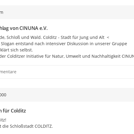
ym
hlag von CINUNA e.V.
de, Schloß und Wald. Colditz - Stadt für Jung und Alt  <

 Slogan entstand nach intensiver Diskussion in unserer Gruppe

lärt sich selbst.

er Colditzer Initiative für Natur, Umwelt und Nachhaltigkeit CINUN
mentare
000
 für Colditz
tz!

st die Schloßstadt COLDITZ.