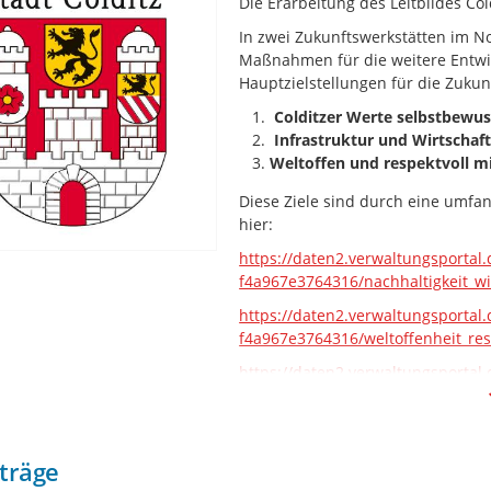
Die Erarbeitung des Leitbildes Co
In zwei Zukunftswerkstätten im N
Maßnahmen für die weitere Entwick
Hauptzielstellungen für die Zukunf
Colditzer Werte selbstbewus
Infrastruktur und Wirtschaft
Weltoffen und respektvoll 
Diese Ziele sind durch eine umfa
hier:
https://daten2.verwaltungsportal
f4a967e3764316/nachhaltigkeit_wi
https://daten2.verwaltungsportal
f4a967e3764316/weltoffenheit_re
https://daten2.verwaltungsportal
f4a967e3764316/werte_selbstbewus
Nun geht es darum, aufbauend au
finden der Colditz repräsentiert
träge
zusammenführt.