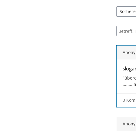
Sortier
5 Einträg
Suche na
Anon
slogan
"überd
.......
0 Kom
Anon