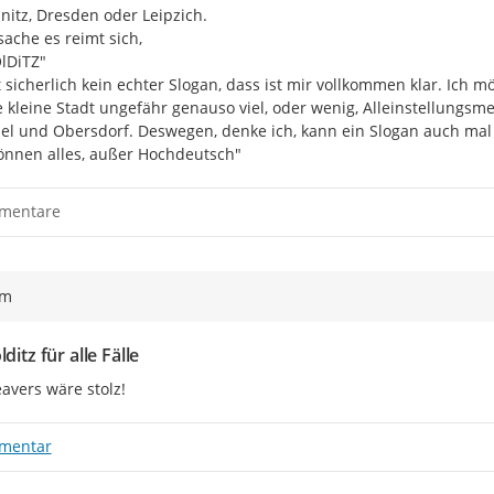
itz, Dresden oder Leipzich.

ache es reimt sich,

lDiTZ"

t sicherlich kein echter Slogan, dass ist mir vollkommen klar. Ich mö
 kleine Stadt ungefähr genauso viel, oder wenig, Alleinstellungsme
iel und Obersdorf. Deswegen, denke ich, kann ein Slogan auch mal 
önnen alles, außer Hochdeutsch"
mentare
ym
lditz für alle Fälle
eavers wäre stolz!
mentar