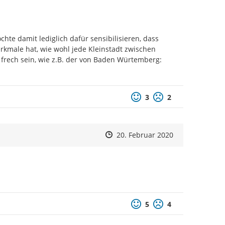
chte damit lediglich dafür sensibilisieren, dass 
rkmale hat, wie wohl jede Kleinstadt zwischen 
frech sein, wie z.B. der von Baden Würtemberg: 
Positive Bewertung
Negative Bewertu
3
2
Zeitpunkt des Erstellens
Zeitpunkt des Erstellens
Zur Äußerung
20. Februar 2020
Positive Bewertung
Negative Bewertu
5
4