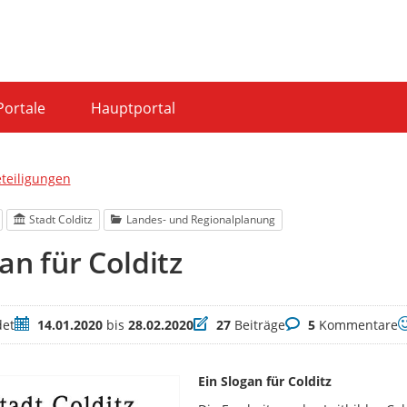
Portale
Hauptportal
eteiligungen
Stadt Colditz
Landes- und Regionalplanung
an für Colditz
Zeitraum
Beiträge
Kommentare
B
et
14.01.2020
bis
28.02.2020
27
Beiträge
5
Kommentare
Ein Slogan für Colditz