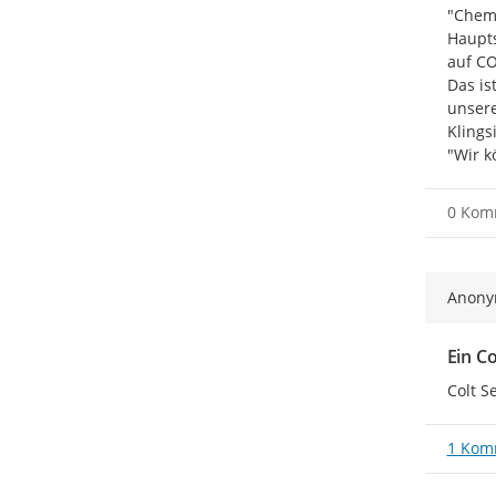
"Chemn
Haupts
auf CO
Das is
unsere
Klings
"Wir k
0 Kom
Anon
Ein Co
Colt S
1 Kom