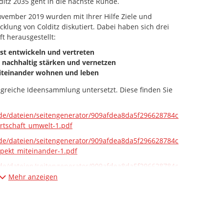
lditz 2035 geht in die nächste Runde.
ovember 2019 wurden mit Ihrer Hilfe Ziele und
lung von Colditz diskutiert. Dabei haben sich drei
t herausgestellt:
st entwickeln und vertreten
 nachhaltig stärken und vernetzen
miteinander wohnen und leben
ngreiche Ideensammlung untersetzt. Diese finden Sie
.de/dateien/seitengenerator/909afdea8da5f296628784c
rtschaft_umwelt-1.pdf
.de/dateien/seitengenerator/909afdea8da5f296628784c
spekt_miteinander-1.pdf
.de/dateien/seitengenerator/909afdea8da5f296628784c
stsein_stolz-1.pdf
Mehr anzeigen
f dieser Ideensammlung einen Leitspruch (Slogan) zu
 und die formulierten Ziele und Maßnahmen prägnant