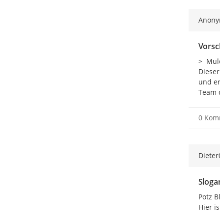
Anon
Vorsc
>  Mul
Dieser
und erk
Team d
0 Kom
Dieter
Slogan
Potz Bli
Hier i