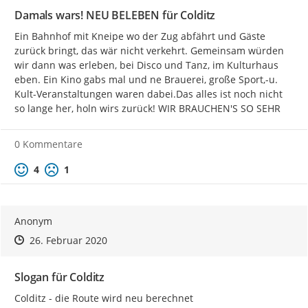
Damals wars! NEU BELEBEN für Colditz
Ein Bahnhof mit Kneipe wo der Zug abfährt und Gäste 
zurück bringt, das wär nicht verkehrt. Gemeinsam würden 
wir dann was erleben, bei Disco und Tanz, im Kulturhaus 
eben. Ein Kino gabs mal und ne Brauerei, große Sport,-u. 
Kult-Veranstaltungen waren dabei.Das alles ist noch nicht 
so lange her, holn wirs zurück! WIR BRAUCHEN'S SO SEHR
0 Kommentare
Positive Bewertung
Negative Bewertung
4
1
Anonym
Zeitpunkt des Erstellens
Zeitpunkt des Erstellens
Zur Äußerung
26. Februar 2020
Slogan für Colditz