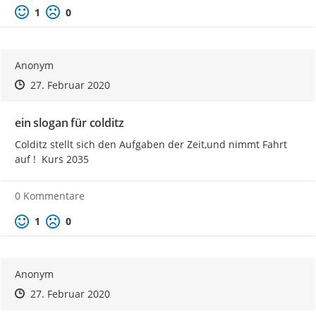
Positive Bewertung
Negative Bewertung
1
0
Anonym
Zeitpunkt des Erstellens
Zeitpunkt des Erstellens
Zur Äußerung
27. Februar 2020
ein slogan für colditz
Colditz stellt sich den Aufgaben der Zeit,und nimmt Fahrt 
auf !  Kurs 2035
0 Kommentare
Positive Bewertung
Negative Bewertung
1
0
Anonym
Zeitpunkt des Erstellens
Zeitpunkt des Erstellens
Zur Äußerung
27. Februar 2020