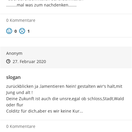
mitzuteilen
. Bitte schreiben Sie uns Ihre Idee unter
.........mal was zum nachdenken.......
www.colditz.de/slogan
. Das Beteiligungsportal ist vom 28.01.
bis 28.02.20 dafür geöffnet. Es kommen 5-6 Vorschläge in
einer öffentlichen Arbeitsberatung des Stadtrates am
0 Kommentare
05.03.2020 in die Abstimmung.
Positive Bewertung
Negative Bewertung
0
1
Wir freuen uns auf Ihre Einsendungen.
Anonym
Zeitpunkt des Erstellens
Zeitpunkt des Erstellens
Zur Äußerung
27. Februar 2020
slogan
zurückblicken ja ,lamentieren Nein! gestalten wir's halt,mit 
Jung und alt !

Deine Zukunft ist auch die unsre,egal ob schloss,Stadt,Wald 
oder flur

Colditz für dich,aber es wir keine Kur...
0 Kommentare