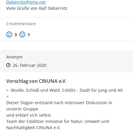
Debernitz@gmx.net
Viele Grüße von Ralf Debernitz
0 Kommentare
Positive Bewertung
Negative Bewertung
3
1
Anonym
Zeitpunkt des Erstellens
Zeitpunkt des Erstellens
Zur Äußerung
26. Februar 2020
Vorschlag von CINUNA e.V.
>  Mulde, Schloß und Wald. Colditz - Stadt für Jung und Alt  
<

Dieser Slogan entstand nach intensiver Diskussion in 
unserer Gruppe

und erklärt sich selbst.

Team der Colditzer Initiative für Natur, Umwelt und 
Nachhaltigkeit CINUNA e.V.