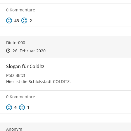
0 Kommentare
Positive Bewertung
Negative Bewertung
43
2
Dieter000
Zeitpunkt des Erstellens
Zeitpunkt des Erstellens
Zur Äußerung
26. Februar 2020
Slogan für Colditz
Potz Blitz!

Hier ist die Schloßstadt COLDITZ.
0 Kommentare
Positive Bewertung
Negative Bewertung
4
1
Anonym