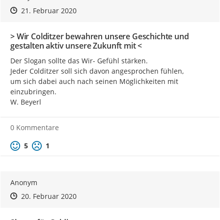
Zeitpunkt des Erstellens
Zeitpunkt des Erstellens
Zur Äußerung
21. Februar 2020
> Wir Colditzer bewahren unsere Geschichte und
gestalten aktiv unsere Zukunft mit <
Der Slogan sollte das Wir- Gefühl stärken.

Jeder Colditzer soll sich davon angesprochen fühlen,

um sich dabei auch nach seinen Möglichkeiten mit 
einzubringen.

W. Beyerl
0 Kommentare
Positive Bewertung
Negative Bewertung
5
1
Anonym
Zeitpunkt des Erstellens
Zeitpunkt des Erstellens
Zur Äußerung
20. Februar 2020