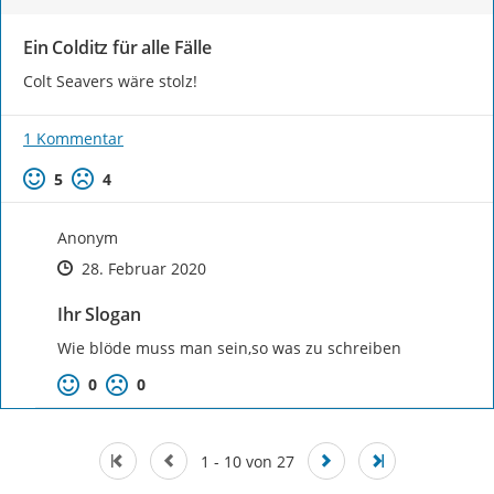
Ein Colditz für alle Fälle
Colt Seavers wäre stolz!
1 Kommentar
Positive Bewertung
Negative Bewertung
5
4
Anonym
Zeitpunkt des Erstellens
Zeitpunkt des Erstellens
Zur Äußerung
28. Februar 2020
Ihr Slogan
Wie blöde muss man sein,so was zu schreiben
Positive Bewertung
Negative Bewertung
0
0
1 - 10 von 27