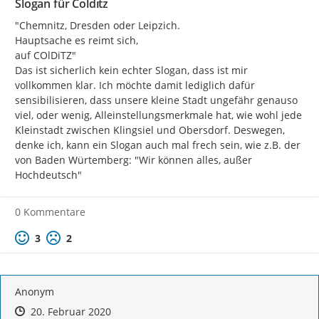
Slogan für Colditz
"Chemnitz, Dresden oder Leipzich.

Hauptsache es reimt sich,

auf COlDiTZ"

Das ist sicherlich kein echter Slogan, dass ist mir 
vollkommen klar. Ich möchte damit lediglich dafür 
sensibilisieren, dass unsere kleine Stadt ungefähr genauso 
viel, oder wenig, Alleinstellungsmerkmale hat, wie wohl jede 
Kleinstadt zwischen Klingsiel und Obersdorf. Deswegen, 
denke ich, kann ein Slogan auch mal frech sein, wie z.B. der 
von Baden Würtemberg: "Wir können alles, außer 
Hochdeutsch"
0 Kommentare
Positive Bewertung
Negative Bewertung
3
2
Anonym
Zeitpunkt des Erstellens
Zeitpunkt des Erstellens
Zur Äußerung
20. Februar 2020