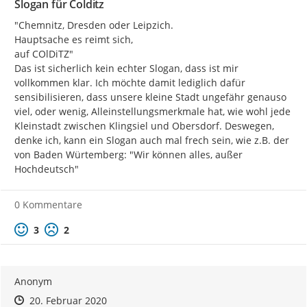
Slogan für Colditz
"Chemnitz, Dresden oder Leipzich.

Hauptsache es reimt sich,

auf COlDiTZ"

Das ist sicherlich kein echter Slogan, dass ist mir 
vollkommen klar. Ich möchte damit lediglich dafür 
sensibilisieren, dass unsere kleine Stadt ungefähr genauso 
viel, oder wenig, Alleinstellungsmerkmale hat, wie wohl jede 
Kleinstadt zwischen Klingsiel und Obersdorf. Deswegen, 
denke ich, kann ein Slogan auch mal frech sein, wie z.B. der 
von Baden Würtemberg: "Wir können alles, außer 
Hochdeutsch"
0 Kommentare
Positive Bewertung
Negative Bewertung
3
2
Anonym
Zeitpunkt des Erstellens
Zeitpunkt des Erstellens
Zur Äußerung
20. Februar 2020