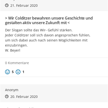
Zeitpunkt des Erstellens
Zeitpunkt des Erstellens
Zur Äußerung
21. Februar 2020
> Wir Colditzer bewahren unsere Geschichte und
gestalten aktiv unsere Zukunft mit <
Der Slogan sollte das Wir- Gefühl stärken.

Jeder Colditzer soll sich davon angesprochen fühlen,

um sich dabei auch nach seinen Möglichkeiten mit 
einzubringen.

W. Beyerl
0 Kommentare
Positive Bewertung
Negative Bewertung
5
1
Anonym
Zeitpunkt des Erstellens
Zeitpunkt des Erstellens
Zur Äußerung
20. Februar 2020