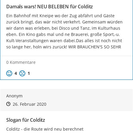
Damals wars! NEU BELEBEN für Colditz
Ein Bahnhof mit Kneipe wo der Zug abfährt und Gäste 
zurück bringt, das wär nicht verkehrt. Gemeinsam würden 
wir dann was erleben, bei Disco und Tanz, im Kulturhaus 
eben. Ein Kino gabs mal und ne Brauerei, große Sport,-u. 
Kult-Veranstaltungen waren dabei.Das alles ist noch nicht 
so lange her, holn wirs zurück! WIR BRAUCHEN'S SO SEHR
0 Kommentare
Positive Bewertung
Negative Bewertung
4
1
Anonym
Zeitpunkt des Erstellens
Zeitpunkt des Erstellens
Zur Äußerung
26. Februar 2020
Slogan für Colditz