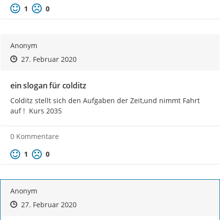
Positive Bewertung
Negative Bewertung
1
0
Anonym
Zeitpunkt des Erstellens
Zeitpunkt des Erstellens
Zur Äußerung
27. Februar 2020
ein slogan für colditz
Colditz stellt sich den Aufgaben der Zeit,und nimmt Fahrt 
auf !  Kurs 2035
0 Kommentare
Positive Bewertung
Negative Bewertung
1
0
Anonym
Zeitpunkt des Erstellens
Zeitpunkt des Erstellens
Zur Äußerung
27. Februar 2020