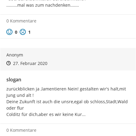
mitzuteilen
. Bitte schreiben Sie uns Ihre Idee unter
.........mal was zum nachdenken.......
www.colditz.de/slogan
. Das Beteiligungsportal ist vom 28.01.
bis 28.02.20 dafür geöffnet. Es kommen 5-6 Vorschläge in
einer öffentlichen Arbeitsberatung des Stadtrates am
0 Kommentare
05.03.2020 in die Abstimmung.
Positive Bewertung
Negative Bewertung
0
1
Wir freuen uns auf Ihre Einsendungen.
Anonym
Zeitpunkt des Erstellens
Zeitpunkt des Erstellens
Zur Äußerung
27. Februar 2020
slogan
zurückblicken ja ,lamentieren Nein! gestalten wir's halt,mit 
Jung und alt !

Deine Zukunft ist auch die unsre,egal ob schloss,Stadt,Wald 
oder flur

Colditz für dich,aber es wir keine Kur...
0 Kommentare