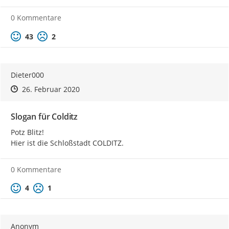
0 Kommentare
Positive Bewertung
Negative Bewertung
43
2
Dieter000
Zeitpunkt des Erstellens
Zeitpunkt des Erstellens
Zur Äußerung
26. Februar 2020
Slogan für Colditz
Potz Blitz!

Hier ist die Schloßstadt COLDITZ.
0 Kommentare
Positive Bewertung
Negative Bewertung
4
1
Anonym