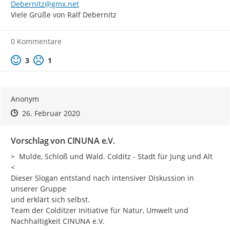
Debernitz@gmx.net
Viele Grüße von Ralf Debernitz
0 Kommentare
Positive Bewertung
Negative Bewertung
3
1
Anonym
Zeitpunkt des Erstellens
Zeitpunkt des Erstellens
Zur Äußerung
26. Februar 2020
Vorschlag von CINUNA e.V.
>  Mulde, Schloß und Wald. Colditz - Stadt für Jung und Alt  
<

Dieser Slogan entstand nach intensiver Diskussion in 
unserer Gruppe

und erklärt sich selbst.

Team der Colditzer Initiative für Natur, Umwelt und 
Nachhaltigkeit CINUNA e.V.