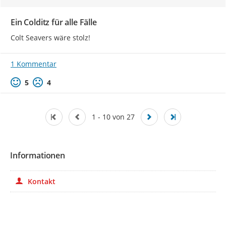
Ein Colditz für alle Fälle
Colt Seavers wäre stolz!
1 Kommentar
Positive Bewertung
Negative Bewertung
5
4
1 - 10 von 27
Informationen
Kontakt