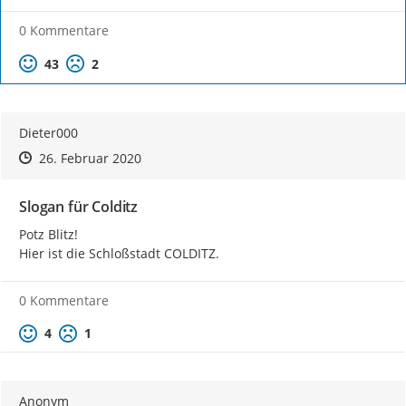
0 Kommentare
Positive Bewertung
Negative Bewertung
43
2
Dieter000
Zeitpunkt des Erstellens
Zeitpunkt des Erstellens
Zur Äußerung
26. Februar 2020
Slogan für Colditz
Potz Blitz!

Hier ist die Schloßstadt COLDITZ.
0 Kommentare
Positive Bewertung
Negative Bewertung
4
1
Anonym