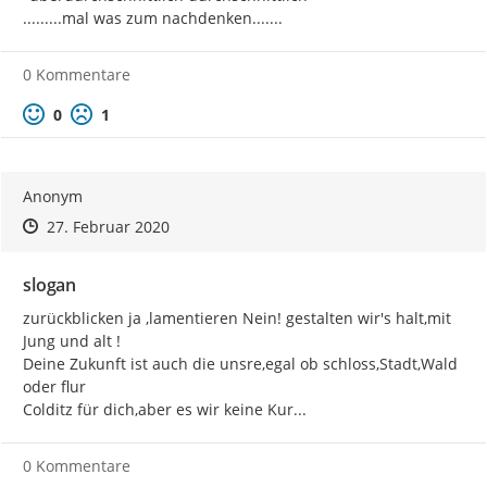
mitzuteilen
. Bitte schreiben Sie uns Ihre Idee unter
.........mal was zum nachdenken.......
www.colditz.de/slogan
. Das Beteiligungsportal ist vom 28.01.
bis 28.02.20 dafür geöffnet. Es kommen 5-6 Vorschläge in
einer öffentlichen Arbeitsberatung des Stadtrates am
0 Kommentare
05.03.2020 in die Abstimmung.
Positive Bewertung
Negative Bewertung
0
1
Wir freuen uns auf Ihre Einsendungen.
Anonym
Zeitpunkt des Erstellens
Zeitpunkt des Erstellens
Zur Äußerung
27. Februar 2020
slogan
zurückblicken ja ,lamentieren Nein! gestalten wir's halt,mit 
Jung und alt !

Deine Zukunft ist auch die unsre,egal ob schloss,Stadt,Wald 
oder flur

Colditz für dich,aber es wir keine Kur...
0 Kommentare