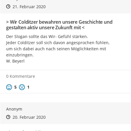
Zeitpunkt des Erstellens
Zeitpunkt des Erstellens
Zur Äußerung
21. Februar 2020
> Wir Colditzer bewahren unsere Geschichte und
gestalten aktiv unsere Zukunft mit <
Der Slogan sollte das Wir- Gefühl stärken.

Jeder Colditzer soll sich davon angesprochen fühlen,

um sich dabei auch nach seinen Möglichkeiten mit 
einzubringen.

W. Beyerl
0 Kommentare
Positive Bewertung
Negative Bewertung
5
1
Anonym
Zeitpunkt des Erstellens
Zeitpunkt des Erstellens
Zur Äußerung
20. Februar 2020