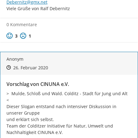
Debernitz@gmx.net
Viele Grüße von Ralf Debernitz
0 Kommentare
Positive Bewertung
Negative Bewertung
3
1
Anonym
Zeitpunkt des Erstellens
Zeitpunkt des Erstellens
Zur Äußerung
26. Februar 2020
Vorschlag von CINUNA e.V.
>  Mulde, Schloß und Wald. Colditz - Stadt für Jung und Alt  
<

Dieser Slogan entstand nach intensiver Diskussion in 
unserer Gruppe

und erklärt sich selbst.

Team der Colditzer Initiative für Natur, Umwelt und 
Nachhaltigkeit CINUNA e.V.