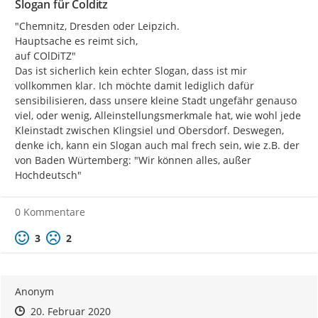
Slogan für Colditz
"Chemnitz, Dresden oder Leipzich.

Hauptsache es reimt sich,

auf COlDiTZ"

Das ist sicherlich kein echter Slogan, dass ist mir 
vollkommen klar. Ich möchte damit lediglich dafür 
sensibilisieren, dass unsere kleine Stadt ungefähr genauso 
viel, oder wenig, Alleinstellungsmerkmale hat, wie wohl jede 
Kleinstadt zwischen Klingsiel und Obersdorf. Deswegen, 
denke ich, kann ein Slogan auch mal frech sein, wie z.B. der 
von Baden Würtemberg: "Wir können alles, außer 
Hochdeutsch"
0 Kommentare
Positive Bewertung
Negative Bewertung
3
2
Anonym
Zeitpunkt des Erstellens
Zeitpunkt des Erstellens
Zur Äußerung
20. Februar 2020