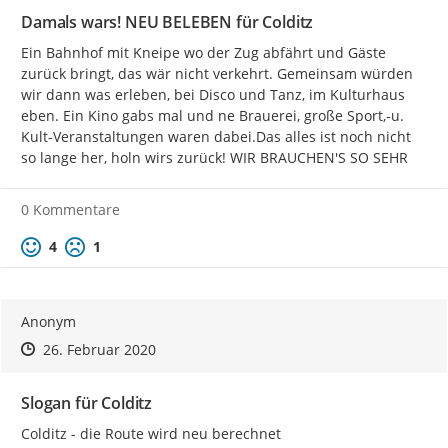
Damals wars! NEU BELEBEN für Colditz
Ein Bahnhof mit Kneipe wo der Zug abfährt und Gäste 
zurück bringt, das wär nicht verkehrt. Gemeinsam würden 
wir dann was erleben, bei Disco und Tanz, im Kulturhaus 
eben. Ein Kino gabs mal und ne Brauerei, große Sport,-u. 
Kult-Veranstaltungen waren dabei.Das alles ist noch nicht 
so lange her, holn wirs zurück! WIR BRAUCHEN'S SO SEHR
0 Kommentare
Positive Bewertung
Negative Bewertung
4
1
Anonym
Zeitpunkt des Erstellens
Zeitpunkt des Erstellens
Zur Äußerung
26. Februar 2020
Slogan für Colditz