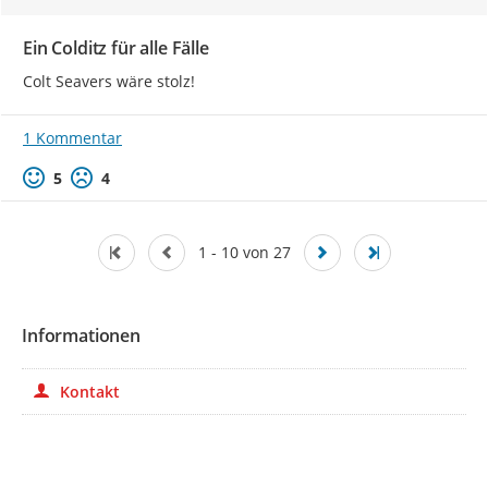
Ein Colditz für alle Fälle
Colt Seavers wäre stolz!
1 Kommentar
Positive Bewertung
Negative Bewertung
5
4
1 - 10 von 27
Informationen
Kontakt