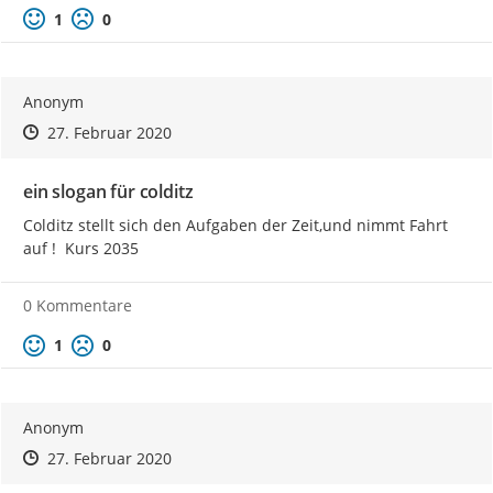
Positive Bewertung
Negative Bewertung
1
0
Anonym
Zeitpunkt des Erstellens
Zeitpunkt des Erstellens
Zur Äußerung
27. Februar 2020
ein slogan für colditz
Colditz stellt sich den Aufgaben der Zeit,und nimmt Fahrt 
auf !  Kurs 2035
0 Kommentare
Positive Bewertung
Negative Bewertung
1
0
Anonym
Zeitpunkt des Erstellens
Zeitpunkt des Erstellens
Zur Äußerung
27. Februar 2020