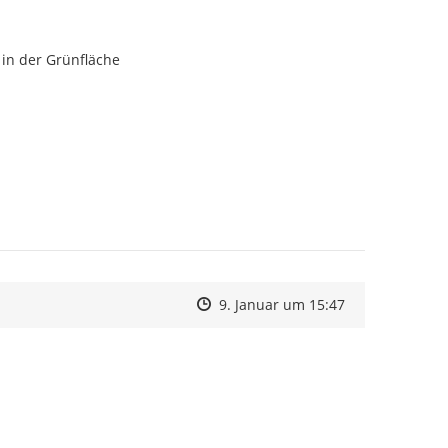
r in der Grünfläche
Zeitpunkt des Erstellens
Zeitpunkt des Erstellens
Zur Äußerung
9. Januar um 15:47