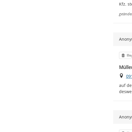
Kfz. s
geände
Anon
Kat
Ill
Mülle
Ort
09
auf de
deswei
Anon