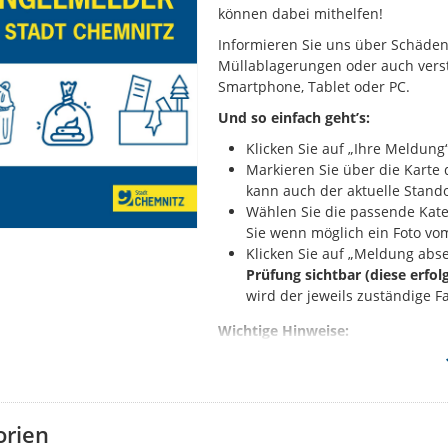
können dabei mithelfen!
Informieren Sie uns über Schäden 
Müllablagerungen oder auch verst
Smartphone, Tablet oder PC.
Und so einfach geht’s:
Klicken Sie auf „Ihre Meldung“
Markieren Sie über die Kart
kann auch der aktuelle Stando
Wählen Sie die passende Kate
Sie wenn möglich ein Foto vo
Klicken Sie auf „Meldung abs
Prüfung sichtbar (diese erfol
wird der jeweils zuständige F
Wichtige Hinweise:
Melden Sie bitte nur solche 
Sie haben ein anderes Proble
Behördenrufnummer 115 oder
Falls Sie Ihrer Meldung Fotos
orien
sichtbar: Diese dürfen aussch