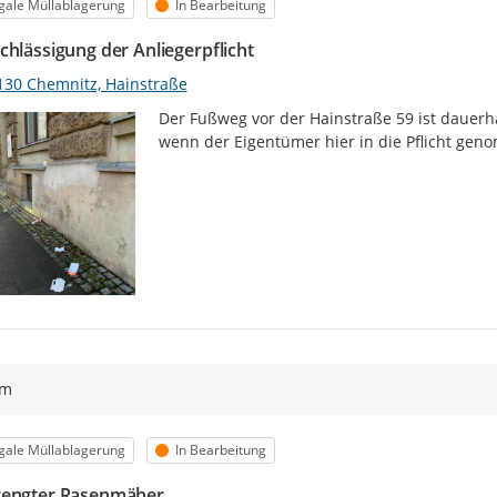
egorie
Status
egale Müllablagerung
In Bearbeitung
chlässigung der Anliegerpflicht
130 Chemnitz, Hainstraße
Der Fußweg vor der Hainstraße 59 ist dauerha
wenn der Eigentümer hier in die Pflicht ge
ym
egorie
Status
egale Müllablagerung
In Bearbeitung
engter Rasenmäher