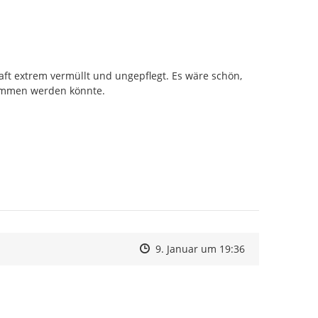
ft extrem vermüllt und ungepflegt. Es wäre schön, 
nommen werden könnte.
Zeitpunkt des Erstellens
Zeitpunkt des Erstellens
Zur Äußerung
9. Januar um 19:36