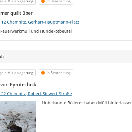
egorie
Status
egale Müllablagerung
In Bearbeitung
mer quillt über
112 Chemnitz, Gerhart-Hauptmann-Platz
 Feuerwerkmüll und Hundekotbeutel
utz
egorie
Status
egale Müllablagerung
In Bearbeitung
 von Pyrotechnik
122 Chemnitz, Robert-Siewert-Straße
Unbekannte Böllerer haben Müll hinterlasse