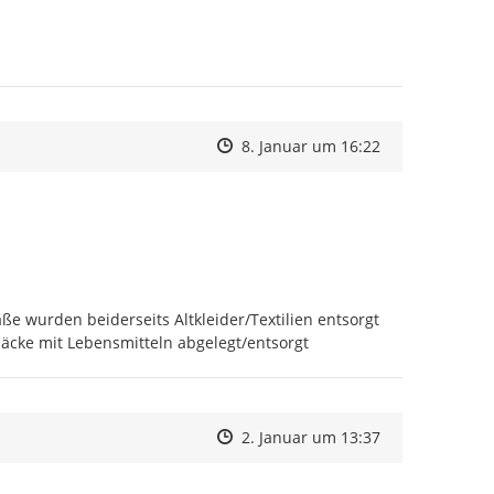
Zeitpunkt des Erstellens
Zeitpunkt des Erstellens
Zur Äußerung
8. Januar um 16:22
wurden beiderseits Altkleider/Textilien entsorgt

Säcke mit Lebensmitteln abgelegt/entsorgt
Zeitpunkt des Erstellens
Zeitpunkt des Erstellens
Zur Äußerung
2. Januar um 13:37