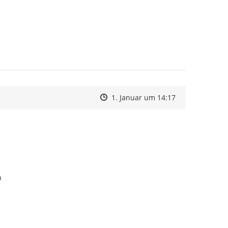
Zeitpunkt des Erstellens
Zeitpunkt des Erstellens
Zur Äußerung
1. Januar um 14:17
n