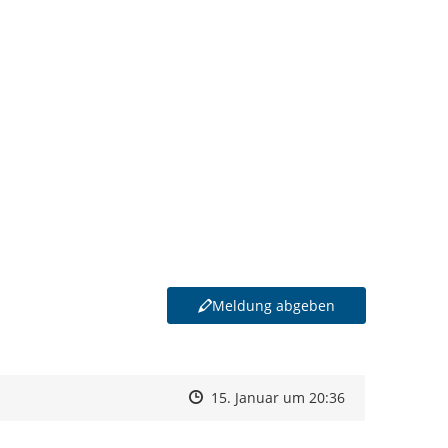
Meldung abgeben
Zeitpunkt des Erstellens
Zeitpunkt des Erstellens
Zur Äußerung
15. Januar um 20:36