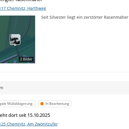
117 Chemnitz, Harthweg
Seit Silvester liegt ein zerstörter Rasenmähe
2 Bilder
ym
egorie
Status
egale Müllablagerung
In Bearbeitung
teht dort seit 15.10.2025
125 Chemnitz, Am Zwönitzufer