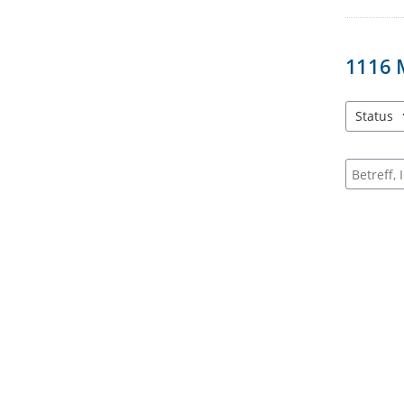
1116
Status
3 Einträg
Suche na