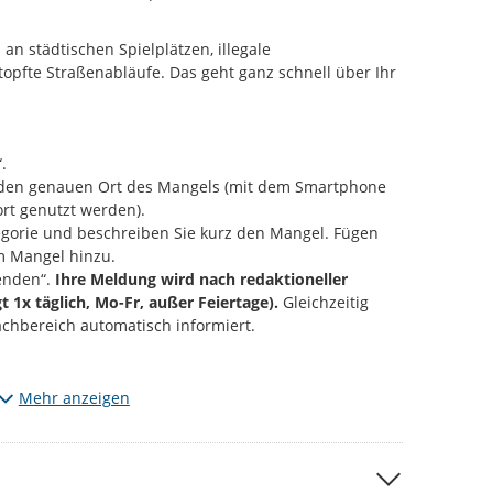
an städtischen Spielplätzen, illegale
opfte Straßenabläufe. Das geht ganz schnell über Ihr
.
e den genauen Ort des Mangels (mit dem Smartphone
rt genutzt werden).
gorie und beschreiben Sie kurz den Mangel. Fügen
m Mangel hinzu.
enden“.
Ihre Meldung wird nach redaktioneller
gt 1x täglich, Mo-Fr, außer Feiertage).
Gleichzeitig
achbereich automatisch informiert.
Mängel, die den vorgegebenen Kategorien entsprechen.
Mehr anzeigen
m entdeckt? Dann informieren Sie uns bitte über die
 per Mail an
d115@stadt-chemnitz.de
 anfügen, werden diese zu ihrer Meldung öffentlich
ließlich den jeweiligen Schaden bzw. den Ort der