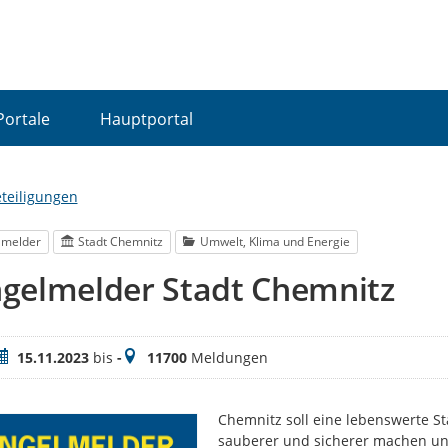
Portale
Hauptportal
eteiligungen
lmelder
Stadt Chemnitz
Umwelt, Klima und Energie
gelmelder Stadt Chemnitz
eitraum
Meldungen
15.11.2023
bis
-
11700
Meldungen
Chemnitz soll eine lebenswerte S
sauberer und sicherer machen und