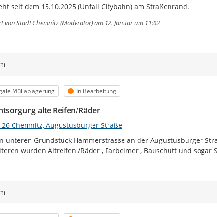
teht seit dem 15.10.2025 (Unfall Citybahn) am Straßenrand.
rt von
Stadt Chemnitz (Moderator)
am 12. Januar um 11:02
ym
egorie
Status
egale Müllablagerung
In Bearbeitung
ntsorgung alte Reifen/Räder
126 Chemnitz, Augustusburger Straße
n unteren Grundstück Hammerstrasse an der Augustusburger Straße 
teren wurden Altreifen /Räder , Farbeimer , Bauschutt und sogar 
ym