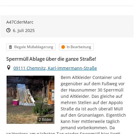
A47CderMarc
Zeitpunkt des Erstellens
Zeitpunkt des Erstellens
Zur Äußerung
6. Juli 2025
Kategorie
Status
Illegale Müllablagerung
In Bearbeitung
Sperrmüll Ablage über die ganze Straße!
Ort
09111 Chemnitz, Karl-Immermann-Straße
Beim Altkleider Container und 
gegenüber auf dem Fußweg vor 
der Hausnummer 30 Sperrmüll 
und Altkleider. Das gleiche auf 
mehren Stellen auf der Appolo 
Straße da ist auch überall Müll 
auf den Grünanlagen. Eigentlich 
2 Bilder
kann hier mittlerweile täglich 
jemand vorbeikommen. Da 
spätestens am nächsten Tag wieder Sperrmüll hier liegt!