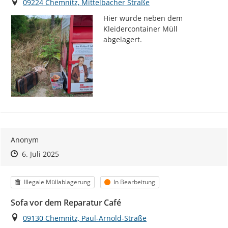
Ort
09224 Chemnitz, Mittelbacher Straße
Hier wurde neben dem 
Kleidercontainer Müll 
abgelagert.
Anonym
Zeitpunkt des Erstellens
Zeitpunkt des Erstellens
Zur Äußerung
6. Juli 2025
Kategorie
Status
Illegale Müllablagerung
In Bearbeitung
Sofa vor dem Reparatur Café
Ort
09130 Chemnitz, Paul-Arnold-Straße