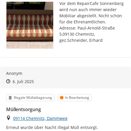
Vor dem RepairCafe Sonnenberg 
wird nun auch immer wieder 
Mobiliar abgestellt. Nicht schön 
für die Ehrenamtlichen.

Adresse: Paul-Arnold-Straße 
5,09130 Chemnitz, 
gez.Schneider, Erhard
Anonym
Zeitpunkt des Erstellens
Zeitpunkt des Erstellens
Zur Äußerung
6. Juli 2025
Kategorie
Status
Illegale Müllablagerung
In Bearbeitung
Müllentsorgung
Ort
09114 Chemnitz, Dammweg
Erneut wurde über Nacht illegal Müll entsorgt.