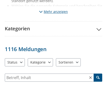
Standort genutzt werden).
Wählen Sie die passende Kategorie und beschreiben Sie
kurz den Mangel. Fügen Sie wenn möglich ein Foto vom
Mehr anzeigen
Mangel hinzu.
Klicken Sie auf „Meldung absenden“.
Ihre Meldung wird
nach redaktioneller Prüfung sichtbar (diese erfolgt 1x
Kategorien
täglich, Mo-Fr, außer Feiertage).
Gleichzeitig wird der
jeweils zuständige Fachbereich automatisch informiert.
Wichtige Hinweise:
1116
Meldungen
Melden Sie bitte nur solche Mängel, die den
vorgegebenen Kategorien entsprechen. Sie haben ein
anderes Problem entdeckt? Dann informieren Sie uns
Status
Kategorie
Sortieren
bitte über die Behördenrufnummer 115 oder per Mail
3 Einträge verfügbar. Benutzen Sie "Pfeiltaste oben" und "Pfeil
12 Einträge verfügbar. Benutzen Sie "Pfeiltaste o
2 Einträge verfügbar. Benutzen 
an
d115@stadt-chemnitz.de
Suche nach Meldungen und Kommentaren
Falls Sie Ihrer Meldung Fotos anfügen, werden diese zu
ihrer Meldung öffentlich sichtbar: Diese dürfen
ausschließlich den jeweiligen Schaden bzw. den Ort der
Verunreinigung enthalten. Personen, KFZ-Kennzeichen
oder auch Einblicke in die Privatsphäre (z.B.
Wohnungen, Privatgärten) dürfen nicht zu sehen sein.
Beschreiben Sie bei Ihrer Meldung bitte nur sachlich