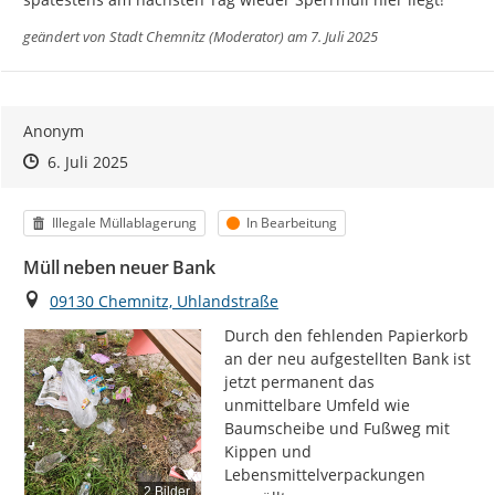
geändert von
Stadt Chemnitz (Moderator)
am 7. Juli 2025
Anonym
Zeitpunkt des Erstellens
Zeitpunkt des Erstellens
Zur Äußerung
6. Juli 2025
Kategorie
Status
Illegale Müllablagerung
In Bearbeitung
Müll neben neuer Bank
Ort
09130 Chemnitz, Uhlandstraße
Durch den fehlenden Papierkorb 
an der neu aufgestellten Bank ist 
jetzt permanent das 
unmittelbare Umfeld wie 
Baumscheibe und Fußweg mit 
Kippen und 
Lebensmittelverpackungen 
2 Bilder