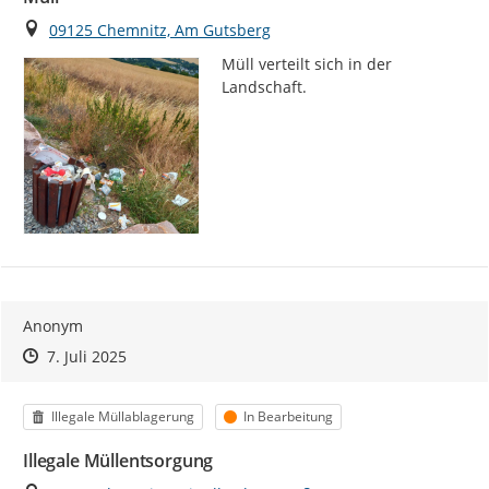
Ort
09125 Chemnitz, Am Gutsberg
Müll verteilt sich in der 
Landschaft.
Anonym
Zeitpunkt des Erstellens
Zeitpunkt des Erstellens
Zur Äußerung
7. Juli 2025
Kategorie
Status
Illegale Müllablagerung
In Bearbeitung
Illegale Müllentsorgung