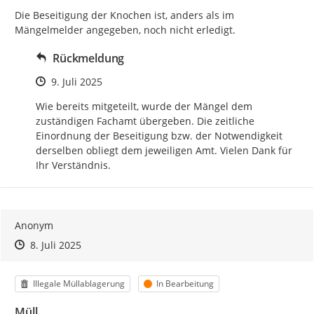
Die Beseitigung der Knochen ist, anders als im 
Mängelmelder angegeben, noch nicht erledigt.
Rückmeldung
Zeitpunkt des Erstellens
9. Juli 2025
Wie bereits mitgeteilt, wurde der Mängel dem 
zuständigen Fachamt übergeben. Die zeitliche 
Einordnung der Beseitigung bzw. der Notwendigkeit 
derselben obliegt dem jeweiligen Amt. Vielen Dank für 
Ihr Verständnis.
Anonym
Zeitpunkt des Erstellens
Zeitpunkt des Erstellens
Zur Äußerung
8. Juli 2025
Kategorie
Status
Illegale Müllablagerung
In Bearbeitung
Müll