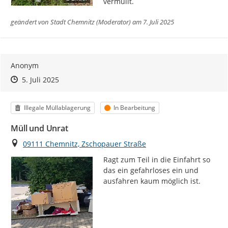
vermüllt.
geändert von
Stadt Chemnitz (Moderator)
am 7. Juli 2025
Anonym
Zeitpunkt des Erstellens
Zeitpunkt des Erstellens
Zur Äußerung
5. Juli 2025
Kategorie
Status
Illegale Müllablagerung
In Bearbeitung
Müll und Unrat
Ort
09111 Chemnitz, Zschopauer Straße
Ragt zum Teil in die Einfahrt so 
das ein gefahrloses ein und 
ausfahren kaum möglich ist.