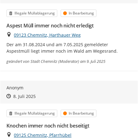
Kategorie
Status
Illegale Müllablagerung
In Bearbeitung
Aspest Müll immer noch nicht erledigt
Ort
09123 Chemnitz, Harthauer Weg
Der am 31.08.2024 und am 7.05.2025 gemeldeter 
Aspestmüll liegt immer noch im Wald am Wegesrand.
geändert von
Stadt Chemnitz (Moderator)
am 9. Juli 2025
Anonym
Zeitpunkt des Erstellens
Zeitpunkt des Erstellens
Zur Äußerung
8. Juli 2025
Kategorie
Status
Illegale Müllablagerung
In Bearbeitung
Knochen immer noch nicht beseitigt
Ort
09125 Chemnitz, Pfarrhübel