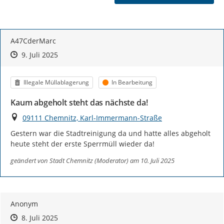
A47CderMarc
Zeitpunkt des Erstellens
Zeitpunkt des Erstellens
Zur Äußerung
9. Juli 2025
Kategorie
Status
Illegale Müllablagerung
In Bearbeitung
Kaum abgeholt steht das nächste da!
Ort
09111 Chemnitz, Karl-Immermann-Straße
Gestern war die Stadtreinigung da und hatte alles abgeholt 
heute steht der erste Sperrmüll wieder da!
geändert von
Stadt Chemnitz (Moderator)
am 10. Juli 2025
Anonym
Zeitpunkt des Erstellens
Zeitpunkt des Erstellens
Zur Äußerung
8. Juli 2025