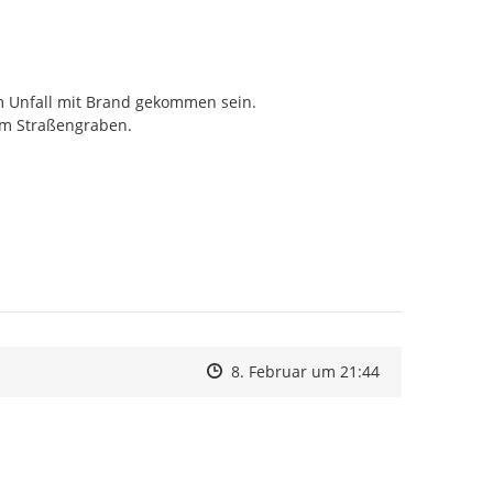
m Unfall mit Brand gekommen sein.

im Straßengraben.
Zeitpunkt des Erstellens
Zeitpunkt des Erstellens
Zur Äußerung
8. Februar um 21:44