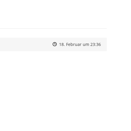
Zeitpunkt des Erstellens
Zeitpunkt des Erstellens
Zur Äußerung
18. Februar um 23:36