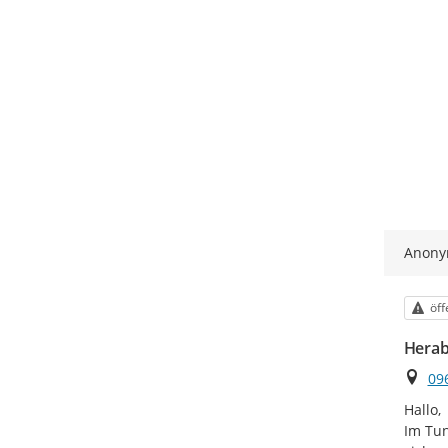
Anon
Kat
öff
Herab
Ort
09
Hallo,

Im Tun