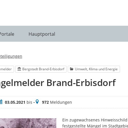
Portale
Hauptportal
eteiligungen
lmelder
Bergstadt Brand-Erbisdorf
Umwelt, Klima und Energie
gelmelder Brand-Erbisdorf
eitraum
Meldungen
03.05.2021
bis
-
972
Meldungen
Ein zugewachsenes Hinweisschild 
festgestellte Mängel im Stadtgebi