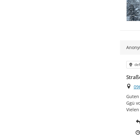
Anon
Kat
def
Straß
Ort
09
Guten 
Ggü vo
Vielen