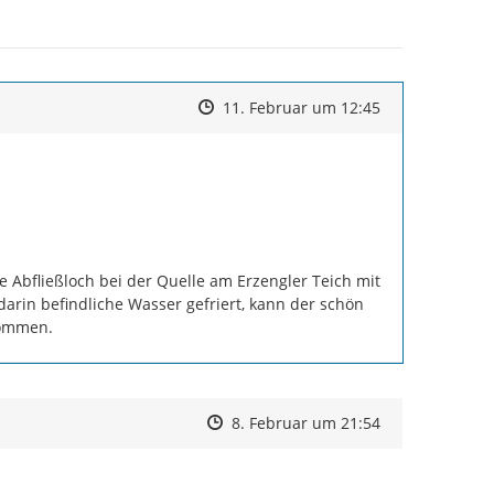
Zeitpunkt des Erstellens
Zeitpunkt des Erstellens
Zur Äußerung
11. Februar um 12:45
Abfließloch bei der Quelle am Erzengler Teich mit 
arin befindliche Wasser gefriert, kann der schön 
kommen.
Zeitpunkt des Erstellens
Zeitpunkt des Erstellens
Zur Äußerung
8. Februar um 21:54