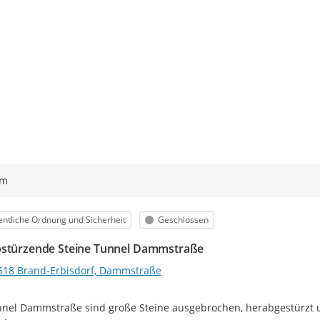
ym
egorie
Status
entliche Ordnung und Sicherheit
Geschlossen
stürzende Steine Tunnel Dammstraße
618 Brand-Erbisdorf, Dammstraße
nel Dammstraße sind große Steine ausgebrochen, herabgestürzt und