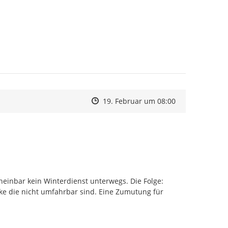
Zeitpunkt des Erstellens
Zeitpunkt des Erstellens
Zur Äußerung
19. Februar um 08:00
einbar kein Winterdienst unterwegs. Die Folge: 
ke die nicht umfahrbar sind. Eine Zumutung für 