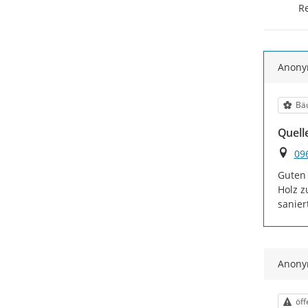
Re
Anon
Kat
Bä
Quelle
Ort
09
Guten 
Holz z
sanier
Anon
Kat
öff