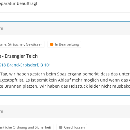
paratur beauftragt
ym
egorie
Status
ume, Sträucher, Gewässer
In Bearbeitung
 - Erzengler Teich
618 Brand-Erbisdorf, B 101
Tag, wir haben gestern beim Spaziergang bemerkt, dass das untere 
ugestopft ist. Es ist somit kein Ablauf mehr möglich und wenn das d
te Brunnen platzen. Wir haben das Holzstück leider nicht rausbe
ym
egorie
Status
entliche Ordnung und Sicherheit
Geschlossen