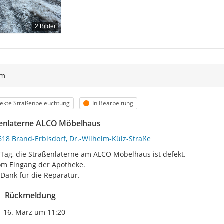
2 Bilder
ym
egorie
Status
ekte Straßenbeleuchtung
In Bearbeitung
enlaterne ALCO Möbelhaus
618 Brand-Erbisdorf, Dr.-Wilhelm-Külz-Straße
Tag, die Straßenlaterne am ALCO Möbelhaus ist defekt.

m Eingang der Apotheke.

 Dank für die Reparatur.
Rückmeldung
Zeitpunkt des Erstellens
16. März um 11:20