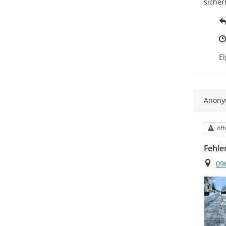
sicher
Ei
Anon
Kat
öff
Fehle
Ort
09