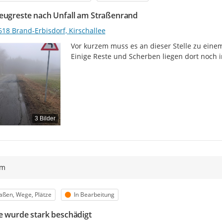
eugreste nach Unfall am Straßenrand
618 Brand-Erbisdorf, Kirschallee
Vor kurzem muss es an dieser Stelle zu eine
Einige Reste und Scherben liegen dort noch 
3 Bilder
ym
egorie
Status
aßen, Wege, Plätze
In Bearbeitung
e wurde stark beschädigt