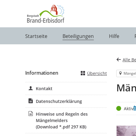
Portalnavigation
Startseite
Beteiligungen
Hilfe
Alle B
Informationen
Übersicht
Mänge
Män
Kontakt
Datenschutzerklärung
Status
Z
Aktiv
Hinweise und Regeln des
Mängelmelders
(Download *.pdf 297 KB)