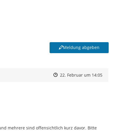
Meldung abgeben
Zeitpunkt des Erstellens
Zeitpunkt des Erstellens
Zur Äußerung
22. Februar um 14:05
 mehrere sind offensichtlich kurz davor. Bitte 