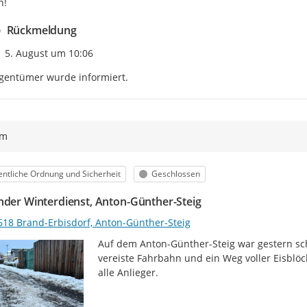
n!
Rückmeldung
Zeitpunkt des Erstellens
5. August um 10:06
gentümer wurde informiert.
ym
egorie
Status
entliche Ordnung und Sicherheit
Geschlossen
nder Winterdienst, Anton-Günther-Steig
618 Brand-Erbisdorf, Anton-Günther-Steig
Auf dem Anton-Günther-Steig war gestern sch
vereiste Fahrbahn und ein Weg voller Eisblöc
alle Anlieger.