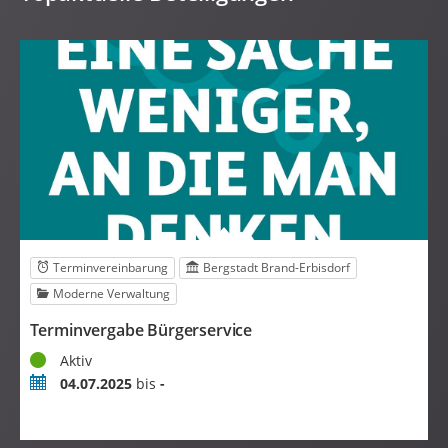
Terminvereinbarung
Bergstadt Brand-Erbisdorf
Moderne Verwaltung
Terminvergabe Bürgerservice
M
Status
S
Aktiv
Zeitraum
Z
04.07.2025
bis
-
M