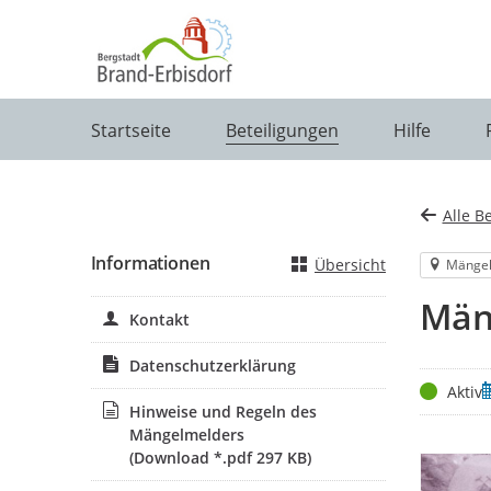
Portalnavigation
Startseite
Beteiligungen
Hilfe
Alle B
Informationen
Übersicht
Mänge
Män
Kontakt
Datenschutzerklärung
Status
Z
Aktiv
Hinweise und Regeln des
Mängelmelders
(Download *.pdf 297 KB)