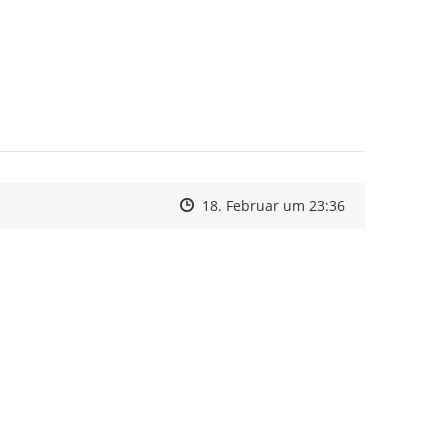
Zeitpunkt des Erstellens
Zeitpunkt des Erstellens
Zur Äußerung
18. Februar um 23:36