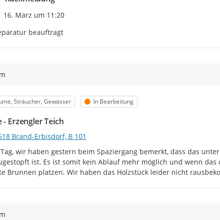
Zeitpunkt des Erstellens
16. März um 11:20
paratur beauftragt
ym
egorie
Status
ume, Sträucher, Gewässer
In Bearbeitung
 - Erzengler Teich
618 Brand-Erbisdorf, B 101
Tag, wir haben gestern beim Spaziergang bemerkt, dass das untere 
ugestopft ist. Es ist somit kein Ablauf mehr möglich und wenn das d
te Brunnen platzen. Wir haben das Holzstück leider nicht rausbe
ym