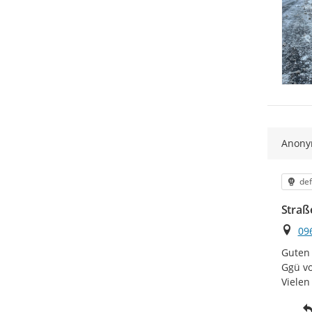
Anon
Kat
def
Straß
Ort
09
Guten 
Ggü vo
Vielen