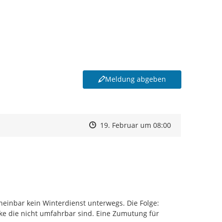
Meldung abgeben
Zeitpunkt des Erstellens
Zeitpunkt des Erstellens
Zur Äußerung
19. Februar um 08:00
einbar kein Winterdienst unterwegs. Die Folge: 
ke die nicht umfahrbar sind. Eine Zumutung für 