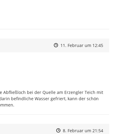
Zeitpunkt des Erstellens
Zeitpunkt des Erstellens
Zur Äußerung
11. Februar um 12:45
Abfließloch bei der Quelle am Erzengler Teich mit 
arin befindliche Wasser gefriert, kann der schön 
kommen.
Zeitpunkt des Erstellens
Zeitpunkt des Erstellens
Zur Äußerung
8. Februar um 21:54