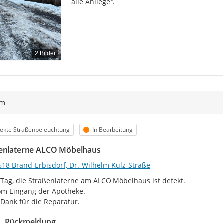
alle Anlieger.
2 Bilder
ym
egorie
Status
ekte Straßenbeleuchtung
In Bearbeitung
enlaterne ALCO Möbelhaus
618 Brand-Erbisdorf, Dr.-Wilhelm-Külz-Straße
Tag, die Straßenlaterne am ALCO Möbelhaus ist defekt.

m Eingang der Apotheke.

 Dank für die Reparatur.
Rückmeldung