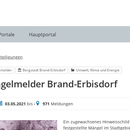
Portale
Hauptportal
eteiligungen
lmelder
Bergstadt Brand-Erbisdorf
Umwelt, Klima und Energie
gelmelder Brand-Erbisdorf
eitraum
Meldungen
03.05.2021
bis
-
971
Meldungen
Ein zugewachsenes Hinweisschild 
festgestellte Mängel im Stadtgebi