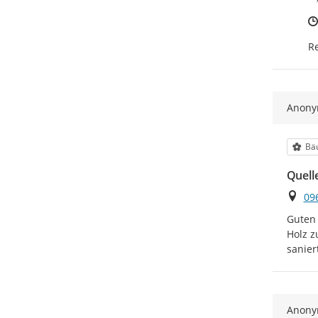
Re
Anon
Kat
Bä
Quelle
Ort
09
Guten 
Holz z
sanier
Anon