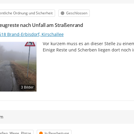
egorie
Status
entliche Ordnung und Sicherheit
Geschlossen
eugreste nach Unfall am Straßenrand
618 Brand-Erbisdorf, Kirschallee
Vor kurzem muss es an dieser Stelle zu eine
Einige Reste und Scherben liegen dort noch 
3 Bilder
ym
egorie
Status
aßen, Wege, Plätze
In Bearbeitung