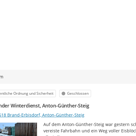
ym
egorie
Status
entliche Ordnung und Sicherheit
Geschlossen
nder Winterdienst, Anton-Günther-Steig
618 Brand-Erbisdorf, Anton-Günther-Steig
Auf dem Anton-Günther-Steig war gestern sch
vereiste Fahrbahn und ein Weg voller Eisblöc