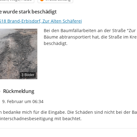
e wurde stark beschädigt
618 Brand-Erbisdorf, Zur Alten Schäferei
Bei den Baumfällarbeiten an der Straße "Zur 
Bäume abtransportiert hat, die Straße im Kr
beschädigt.
3 Bilder
Rückmeldung
Zeitpunkt des Erstellens
9. Februar um 06:34
h bedanke mich für die Eingabe. Die Schäden sind nicht bei der B
nterschadnesbeseitigung mit beachtet.