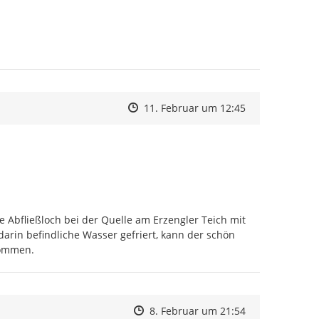
Zeitpunkt des Erstellens
Zeitpunkt des Erstellens
Zur Äußerung
11. Februar um 12:45
Abfließloch bei der Quelle am Erzengler Teich mit 
arin befindliche Wasser gefriert, kann der schön 
kommen.
Zeitpunkt des Erstellens
Zeitpunkt des Erstellens
Zur Äußerung
8. Februar um 21:54