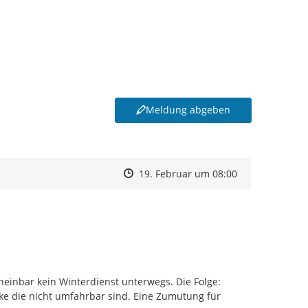
Meldung abgeben
Zeitpunkt des Erstellens
Zeitpunkt des Erstellens
Zur Äußerung
19. Februar um 08:00
einbar kein Winterdienst unterwegs. Die Folge: 
ke die nicht umfahrbar sind. Eine Zumutung für 