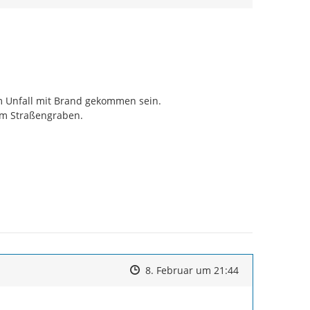
m Unfall mit Brand gekommen sein.

im Straßengraben.
Zeitpunkt des Erstellens
Zeitpunkt des Erstellens
Zur Äußerung
8. Februar um 21:44