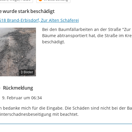
e wurde stark beschädigt
618 Brand-Erbisdorf, Zur Alten Schäferei
Bei den Baumfällarbeiten an der Straße "Zur 
Bäume abtransportiert hat, die Straße im Kr
beschädigt.
3 Bilder
Rückmeldung
Zeitpunkt des Erstellens
9. Februar um 06:34
h bedanke mich für die Eingabe. Die Schäden sind nicht bei der B
nterschadnesbeseitigung mit beachtet.