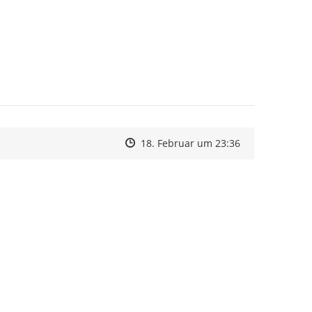
Zeitpunkt des Erstellens
Zeitpunkt des Erstellens
Zur Äußerung
18. Februar um 23:36