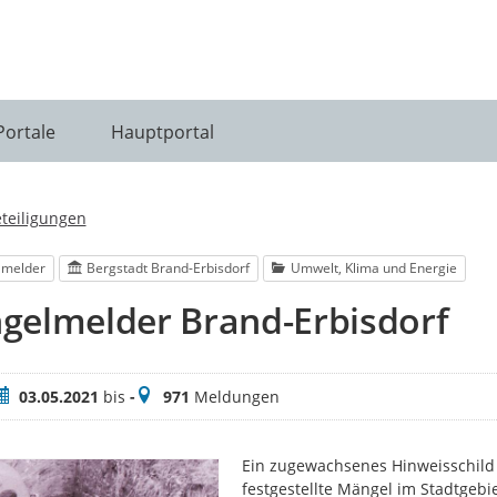
Portale
Hauptportal
eteiligungen
lmelder
Bergstadt Brand-Erbisdorf
Umwelt, Klima und Energie
gelmelder Brand-Erbisdorf
eitraum
Meldungen
03.05.2021
bis
-
971
Meldungen
Ein zugewachsenes Hinweisschild 
festgestellte Mängel im Stadtgebi