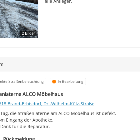
alle Anlieger.
2 Bilder
ym
egorie
Status
ekte Straßenbeleuchtung
In Bearbeitung
enlaterne ALCO Möbelhaus
618 Brand-Erbisdorf, Dr.-Wilhelm-Külz-Straße
Tag, die Straßenlaterne am ALCO Möbelhaus ist defekt.

m Eingang der Apotheke.

 Dank für die Reparatur.
Rückmeldung