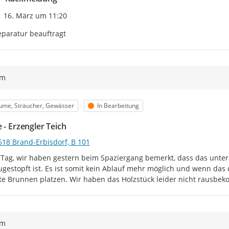
Zeitpunkt des Erstellens
16. März um 11:20
paratur beauftragt
ym
egorie
Status
ume, Sträucher, Gewässer
In Bearbeitung
 - Erzengler Teich
618 Brand-Erbisdorf, B 101
Tag, wir haben gestern beim Spaziergang bemerkt, dass das untere 
ugestopft ist. Es ist somit kein Ablauf mehr möglich und wenn das d
te Brunnen platzen. Wir haben das Holzstück leider nicht rausbe
ym