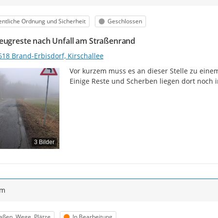
egorie
Status
entliche Ordnung und Sicherheit
Geschlossen
eugreste nach Unfall am Straßenrand
618 Brand-Erbisdorf, Kirschallee
Vor kurzem muss es an dieser Stelle zu eine
Einige Reste und Scherben liegen dort noch 
3 Bilder
ym
egorie
Status
aßen, Wege, Plätze
In Bearbeitung