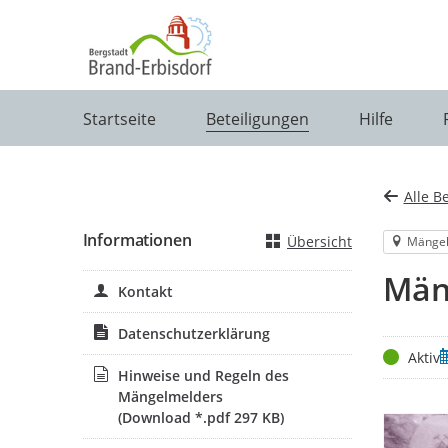
Portalnavigation
Startseite
Beteiligungen
Hilfe
Alle B
Informationen
Übersicht
Mänge
Män
Kontakt
Datenschutzerklärung
Status
Z
Aktiv
Hinweise und Regeln des
Mängelmelders
(Download *.pdf 297 KB)