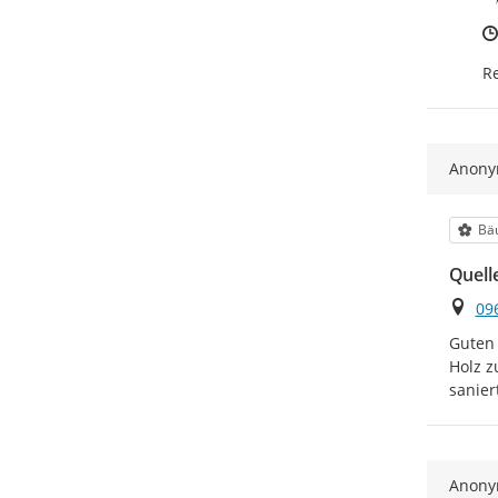
Re
Anon
Kat
Bä
Quelle
Ort
09
Guten 
Holz z
sanier
Anon