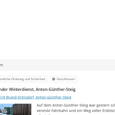
ym
egorie
Status
entliche Ordnung und Sicherheit
Geschlossen
nder Winterdienst, Anton-Günther-Steig
618 Brand-Erbisdorf, Anton-Günther-Steig
Auf dem Anton-Günther-Steig war gestern sch
vereiste Fahrbahn und ein Weg voller Eisblöc