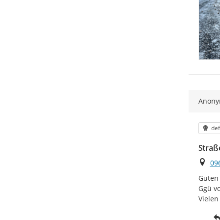
Anon
Kat
def
Straß
Ort
09
Guten 
Ggü vo
Vielen