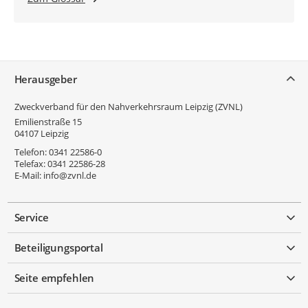
Service
Herausgeber
Zweckverband für den Nahverkehrsraum Leipzig (ZVNL)
Emilienstraße 15
04107
Leipzig
Telefon:
0341 22586-0
Telefax:
0341 22586-28
E-Mail:
info@zvnl.de
Service
Beteiligungsportal
Seite empfehlen