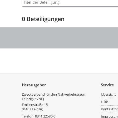
Suche nach Beteiligung
0
Beteiligungen
Service
Herausgeber
Service
Zweckverband für den Nahverkehrsraum
Übersicht
Leipzig (ZVNL)
Hilfe
Emilienstraße 15
04107
Leipzig
Kontaktfo
Telefon:
0341 22586-0
Impressu