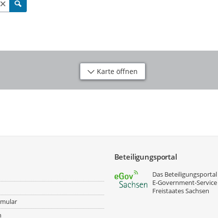
Karte öffnen
Beteiligungsportal
Das Beteiligungsportal 
E‑Government-Service
Freistaates Sachsen
rmular
m