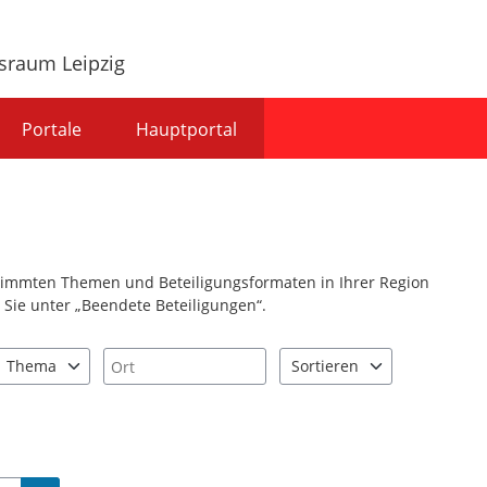
sraum Leipzig
Portale
Hauptportal
stimmten Themen und Beteiligungsformaten in Ihrer Region
Sie unter „Beendete Beteiligungen“.
Ort
Thema
Sortieren
nd "Pfeiltaste unten" zum Navigieren.
zen Sie "Pfeiltaste oben" und "Pfeiltaste unten" zum Navigieren.
0 Einträge verfügbar. Benutzen Sie "Pfeiltaste oben" und "Pfeiltast
2 Einträge verfügbar. Benutz