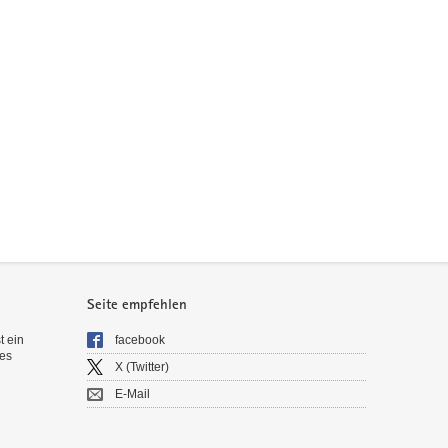
Seite empfehlen
t ein
facebook
es
X (Twitter)
E-Mail