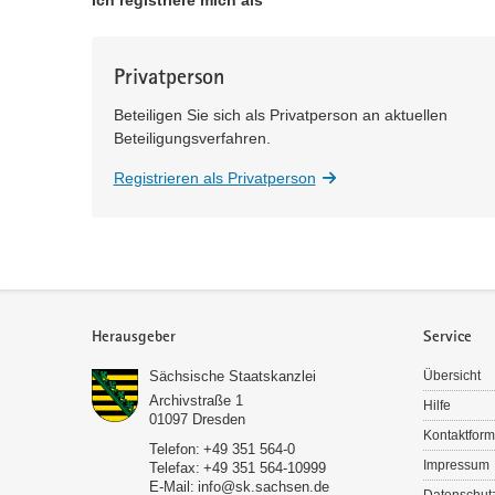
Ich registriere mich als
Privatperson
Beteiligen Sie sich als Privatperson an aktuellen
Beteiligungsverfahren.
Registrieren als Privatperson
Service
Herausgeber
Service
Sächsische Staatskanzlei
Übersicht
Archivstraße 1
Hilfe
01097
Dresden
Kontaktform
Telefon:
+49 351 564-0
Impressum
Telefax:
+49 351 564-10999
E-Mail:
info@sk.sachsen.de